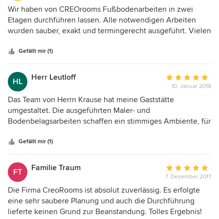
5
Wir haben von CREOrooms Fußbodenarbeiten in zwei
von
Etagen durchführen lassen. Alle notwendigen Arbeiten
5
wurden sauber, exakt und termingerecht ausgeführt. Vielen
Sternen
Dank.
Gefällt mir (1)
Herr Leutloff
Durchschnittlic
HL
10. Januar 2018
Bewertung:
5
Das Team von Herrn Krause hat meine Gaststätte
von
umgestaltet. Die ausgeführten Maler- und
5
Bodenbelagsarbeiten schaffen ein stimmiges Ambiente, für
Sternen
das wir auch immer wieder positive Rückmeldungen von
unseren Gästen bekommen. Die Arbeiten wurden stets
Gefällt mir (1)
sauber und ordentlich ausgeführt. Wir würden CREO immer
wieder beauftragen.
Familie Traum
Durchschnittlic
FT
7. Dezember 2017
Bewertung:
5
Die Firma CreoRooms ist absolut zuverlässig. Es erfolgte
von
eine sehr saubere Planung und auch die Durchführung
5
lieferte keinen Grund zur Beanstandung. Tolles Ergebnis!