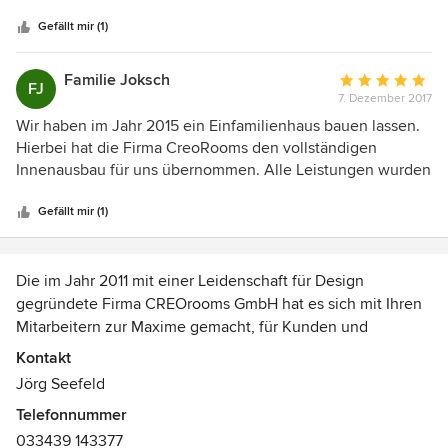
Sternen
Gefällt mir (1)
Familie Joksch
Durchschnittlic
FJ
7. Dezember 2017
Bewertung:
5
Wir haben im Jahr 2015 ein Einfamilienhaus bauen lassen.
von
Hierbei hat die Firma CreoRooms den vollständigen
5
Innenausbau für uns übernommen. Alle Leistungen wurden
Sternen
zu unserer vollsten Zufriedenheit durchgeführt.
Gefällt mir (1)
Die im Jahr 2011 mit einer Leidenschaft für Design
gegründete Firma CREOrooms GmbH hat es sich mit Ihren
Mitarbeitern zur Maxime gemacht, für Kunden und
Bauherren stylische Oberflächen in Lebensräumen zu
Kontakt
erschaffen.
Jörg Seefeld
Telefonnummer
Dabei spielt das Besondere verbunden mit einem zeitlosen
033439 143377
Design, einem hochwertigen Material und handwerklichem