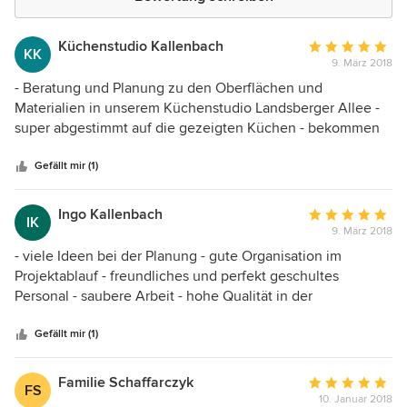
Küchenstudio Kallenbach
Durchschnittlic
KK
9. März 2018
Bewertung:
5
- Beratung und Planung zu den Oberflächen und
von
Materialien in unserem Küchenstudio Landsberger Allee -
5
super abgestimmt auf die gezeigten Küchen - bekommen
Sternen
sehr viel positive Resonanz von unseren Kunden,
besonders zu den Spann- und Lichtdecken - sehr gute
Gefällt mir (1)
Zusammenarbeit bei verschiedenen Kundenprojekten, bei
denen Creo die Oberflächen gestaltet hat und wir die
Ingo Kallenbach
Durchschnittlic
IK
Küchen
9. März 2018
Bewertung:
5
- viele Ideen bei der Planung - gute Organisation im
von
Projektablauf - freundliches und perfekt geschultes
5
Personal - saubere Arbeit - hohe Qualität in der
Sternen
handwerklichen Ausführung - nachhaltige Produkte
Insgesamt sind wir sehr zufrieden - unser Budget wurde
Gefällt mir (1)
optimal eingesetzt.
Familie Schaffarczyk
Durchschnittlic
FS
10. Januar 2018
Bewertung: