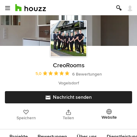
CreoRooms
Durchschnittliche Bewertung: 5 von 5 Sternen
5,0
6 Bewertungen
Vogelsdorf
Nachricht senden
Website
Speichern
Teilen
Projekte
Bewertungen
Über uns
Dienstleistun