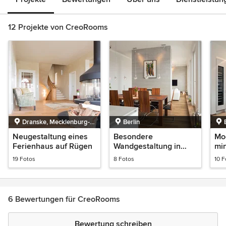
12 Projekte von CreoRooms
Dranske, Mecklenburg-
Berlin
Vorpommern
Neugestaltung eines
Besondere
Mo
Ferienhaus auf Rügen
Wandgestaltung in
min
einer Berliner
In
19 Fotos
8 Fotos
10 F
Wohnung
Ein
Ber
6 Bewertungen für CreoRooms
Bewertung schreiben