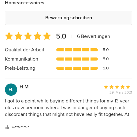
Homeaccessoires
Bewertung schreiben
Durchschnittliche
5.0
|
6 Bewertungen
Bewertung:
5
Qualität der Arbeit
5.0
von
Kommunikation
5.0
5
Sternen
Preis-Leistung
5.0
H.M
Durchschnittlic
H.
29. März 2021
Bewertung:
5
I got to a point while buying different things for my 13 year
von
olds new bedroom where I was in danger of buying such
5
discordant things that might not have really fit together. At
Sternen
that point I knew I needed Ms. Ihlow’s eye and experience
in bringing all parts of the room together creating harmony
Gefällt mir
in colour, form and content. I knew that I could depend on