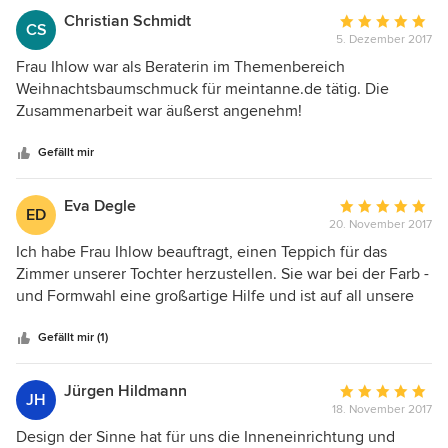
Ms. Ihlow to come up with a holistic concept. She
Christian Schmidt
Durchschnittlic
CS
presented it beautifully with 3D imaging and made things
5. Dezember 2017
Bewertung:
so simple by listing the things, their prices and where to
5
Frau Ihlow war als Beraterin im Themenbereich
buy them. She was also very aware of the prices that suited
von
Weihnachtsbaumschmuck für meintanne.de tätig. Die
me. I loved it!
5
Zusammenarbeit war äußerst angenehm!
Sternen
Gefällt mir
Eva Degle
Durchschnittlic
ED
20. November 2017
Bewertung:
5
Ich habe Frau Ihlow beauftragt, einen Teppich für das
von
Zimmer unserer Tochter herzustellen. Sie war bei der Farb -
5
und Formwahl eine großartige Hilfe und ist auf all unsere
Sternen
Wünsche eingegangen. Wenig später hatten wir ein
wunderschönes handgefertigtes Unikat, das perfekt passte,
Gefällt mir (1)
waschbar ist, genau unseren Wünschen entspricht. Fair
hergestellt in München, aus recyceltem Material. Zudem
Jürgen Hildmann
Durchschnittlic
JH
etwas Besonderes, das nicht in jedem zweiten
18. November 2017
Bewertung:
Kinderzimmer liegt. Geschmack und handewerkliche
5
Design der Sinne hat für uns die Inneneinrichtung und