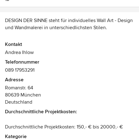
Couch und Tisch) und raffinierte Accessoires wie
Tischlampe, Kissen, etc. Innerhalb kurzer Zeit wurde so
mein Wohnzimmer zu einer Wohlfühloase. Ich kann Frau
DESIGN DER SINNE steht für individuelles Wall Art - Design
Ihlow nur wärmstens weiterempfehlen. P. Kraus
und Wandmalerei in unterschiedlichsten Stilen.
LASS AUS RÄUMEN DEINE TRÄUME WERDEN.
Kontakt
Andrea Ihlow
Telefonnummer
Mein LEISTUNGSUMFANG:
089 17953291
° Wandmalerei, Wall Art
° individuelles Beratungsgespräch
Adresse
° Farbberatung
Romanstr. 64
° Projektbetreuung
80639 München
Deutschland
Durchschnittliche Projektkosten:
Alle Bereiche sind separat buchbar und werden dem
jeweiligen Projekt angepasst.
Durchschnittliche Projektkosten: 150,- € bis 20000,- €
In steter transparenter Zusammenarbeit, entsteht Deine
ganz persönliche Wohlfühloase!
Kategorie