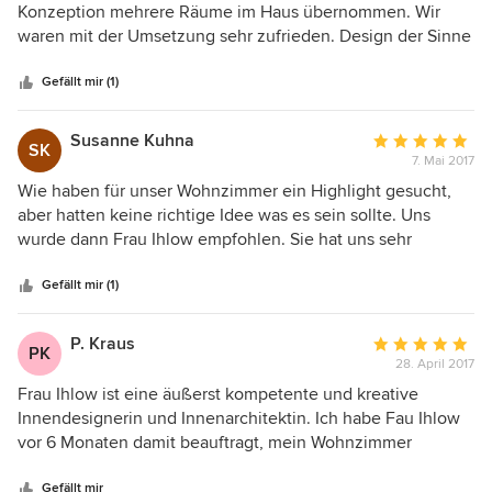
Qualtität der Innendesignerin haben uns absolut
von
Konzeption mehrere Räume im Haus übernommen. Wir
überzeugt. Wir werden Frau Ihlow ab jetzt bei all unseren
5
waren mit der Umsetzung sehr zufrieden. Design der Sinne
wohnlichen Wünschen in Anspruch nehmen.
Sternen
zeichnet sich durch eine hohe Kundenorientierung mit
sehr persönlicher Beratung aus. Als Entscheidungshilfen
Gefällt mir (1)
wurden regelmäßig Fotos oder Muster zur Verfügung
gestellt. Wir waren von der freundlichen und geduldigen
Susanne Kuhna
Durchschnittlic
SK
Begleitung begeistert und werden Design der Sinne
7. Mai 2017
Bewertung:
jederzeit wieder für Beratungsleistungen anfragen.
5
Wie haben für unser Wohnzimmer ein Highlight gesucht,
von
aber hatten keine richtige Idee was es sein sollte. Uns
5
wurde dann Frau Ihlow empfohlen. Sie hat uns sehr
Sternen
kompetent beraten welche Gestaltungsmöglichkeiten am
Besten ins Wohnzimmer und zu unserem Geschmack
Gefällt mir (1)
passen würden. Letztendlich haben wir uns dann für ein
dekoratives und vor allem individuelles Wandbild
P. Kraus
Durchschnittlic
PK
entschieden, welches uns Frau Ihlow an die Wand
28. April 2017
Bewertung:
"gezaubert" hat. Das Wandbild ist ein absoluter Hingucker.
5
Frau Ihlow ist eine äußerst kompetente und kreative
von
Innendesignerin und Innenarchitektin. Ich habe Fau Ihlow
5
vor 6 Monaten damit beauftragt, mein Wohnzimmer
Sternen
umzugestalten. Dies beinhaltete die Farb- und
Wandgestaltung für den Maler, neue Möbel (Sideboard,
Gefällt mir