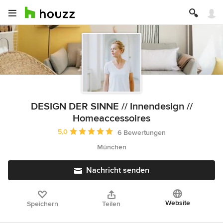
DESIGN DER SINNE // Innendesign //
Homeaccessoires
Durchschnittliche Bewertung: 5 von 5 Sternen
5,0
6 Bewertungen
München
Nachricht senden
Website
Speichern
Teilen