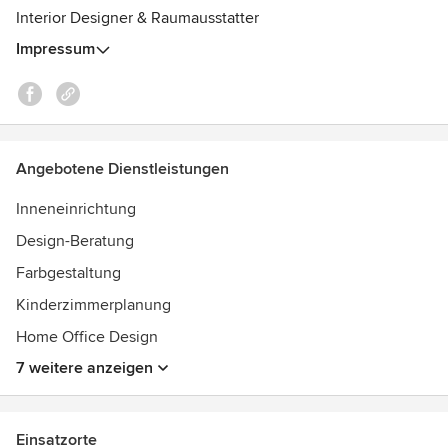
Auszeichnungen:
Interior Designer & Raumausstatter
Zertifizierter freier Innenarchitekt von dem INSTITUT FÜR
Impressum
INNENARCHITEKTUR in Köln
Angebotene Dienstleistungen
Inneneinrichtung
Design-Beratung
Farbgestaltung
Kinderzimmerplanung
Home Office Design
7 weitere anzeigen
Einsatzorte