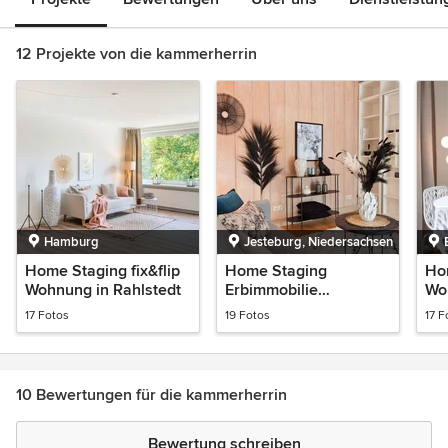
12 Projekte von die kammerherrin
Hamburg
Jesteburg, Niedersachsen
Home Staging fix&flip
Home Staging
Ho
Wohnung in Rahlstedt
Erbimmobilie
Wo
Jesteburg
No
17 Fotos
19 Fotos
17 F
10 Bewertungen für die kammerherrin
Bewertung schreiben