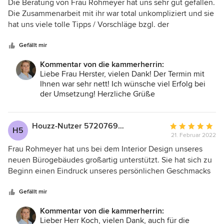
5
Die Beratung von Frau Rohmeyer hat uns sehr gut gefallen.
sie nur wärmstens weiterempfehlen, zumal auch das Preis-
von
Die Zusammenarbeit mit ihr war total unkompliziert und sie
Leistungsverhältnis wirklich fair ist.
5
hat uns viele tolle Tipps / Vorschläge bzgl. der
Sternen
Farbgestaltung einzelner Räume in unserem Haus
gegeben. Hierbei hat sie auch unsere Wünsche und Ideen
Gefällt mir
berücksichtigt und nicht nur ihren "eigenen Geschmack"
Kommentar von die kammerherrin:
präsentiert. Auch für Rückfragen nach der Beratung stand
Liebe Frau Herster, vielen Dank! Der Termin mit
sie zur Verfügung. Wir würden Frau Rohmeyer bei
Ihnen war sehr nett! Ich wünsche viel Erfolg bei
weiterem Bedarf auch nochmals engagieren und können
der Umsetzung! Herzliche Grüße
sie nur wärmstens weiterempfehlen, zumal auch das Preis-
Leistungsverhältnis wirklich fair ist.
Houzz-Nutzer 572076970
Durchschnittlic
H5
21. Februar 2022
Bewertung:
5
Frau Rohmeyer hat uns bei dem Interior Design unseres
von
neuen Bürogebäudes großartig unterstützt. Sie hat sich zu
5
Beginn einen Eindruck unseres persönlichen Geschmacks
Sternen
gemacht und diesen super in die Planung mit eingebracht.
Frau Rohmeyer hat auch viele eigene Ideen in das
Gefällt mir
Vorhaben mit eingebracht. Auch für den vermittelten
Kommentar von die kammerherrin:
Malerbetrieb sind wir Frau Rohmeyer sehr dankbar. Wir
Lieber Herr Koch, vielen Dank, auch für die