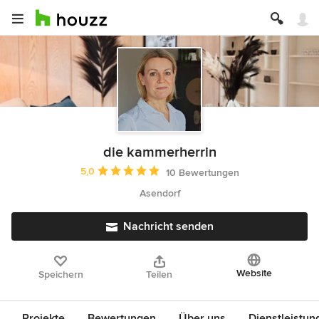
die kammerherrin
Durchschnittliche Bewertung: 5 von 5 Sternen
5,0
10 Bewertungen
Asendorf
Nachricht senden
Website
Speichern
Teilen
Projekte
Bewertungen
Über uns
Dienstleistun