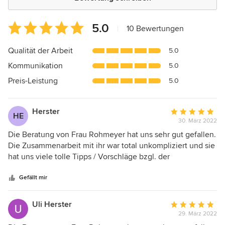
Durchschnittliche
5.0
|
10 Bewertungen
Bewertung:
5
Qualität der Arbeit
5.0
von
Kommunikation
5.0
5
Sternen
Preis-Leistung
5.0
Herster
Durchschnittlic
HE
30. März 2022
Bewertung:
5
Die Beratung von Frau Rohmeyer hat uns sehr gut gefallen.
von
Die Zusammenarbeit mit ihr war total unkompliziert und sie
5
hat uns viele tolle Tipps / Vorschläge bzgl. der
Sternen
Farbgestaltung einzelner Räume in unserem Haus
gegeben. Hierbei hat sie auch unsere Wünsche und Ideen
Gefällt mir
berücksichtigt und nicht nur ihren "eigenen Geschmack"
präsentiert. Auch für Rückfragen nach der Beratung stand
Uli Herster
Durchschnittlic
sie zur Verfügung. Wir würden Frau Rohmeyer bei
29. März 2022
Bewertung:
weiterem Bedarf auch nochmals engagieren und können