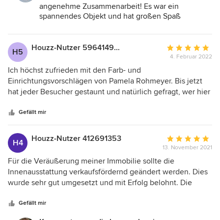
können Frau Rohmeyer uneingeschränkt weiterempfehlen.
angenehme Zusammenarbeit! Es war ein
spannendes Objekt und hat großen Spaß
gemacht!
Houzz-Nutzer 596414920
Durchschnittlic
H5
4. Februar 2022
Bewertung:
5
Ich höchst zufrieden mit den Farb- und
von
Einrichtungsvorschlägen von Pamela Rohmeyer. Bis jetzt
5
hat jeder Besucher gestaunt und natürlich gefragt, wer hier
Sternen
den guten Geschmack hat … denn ich als alleinlebender
Mann hab da nicht so das Händchen. Vielen Dank nochmal!
Gefällt mir
Houzz-Nutzer 412691353
Durchschnittlic
H4
13. November 2021
Bewertung:
5
Für die Veräußerung meiner Immobilie sollte die
von
Innenausstattung verkaufsfördernd geändert werden. Dies
5
wurde sehr gut umgesetzt und mit Erfolg belohnt. Die
Sternen
Zusammenarbeit mit Frau Rohmeyer war sehr professionell,
kurzweilig und sehr hilfreich. Ich bin sehr froh, dass mich
Gefällt mir
meine Maklerin auf Frau Rohmeyer aufmerksam gemacht