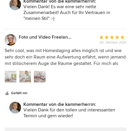
Kommentar von die kammerherrin:
hat.
Vielen Dank! Es war eine sehr nette
Zusammenarbeit! Auch für Ihr Vertrauen in
"meinen Stil" :-)
Foto und Video Freelancer
Durchschnittlic
20. Oktober 2021
Bewertung:
5
Sehr cool, was mit Homestaging alles möglich ist und wie
von
sehr doch ein Raum eine Aufwertung erfährt, wenn jemand
5
mit stilsicherem Auge die Räume gestaltet. Für mich als
Sternen
Lifestyle Fotograf, ein Fototermin nach meinem
Geschmack. Jederzeit wieder. Frank Schäfer
portraitfotografie-heidekreis.de
Gefällt mir
Kommentar von die kammerherrin:
Vielen Dank für den tollen und interessanten
Termin und gern wieder!