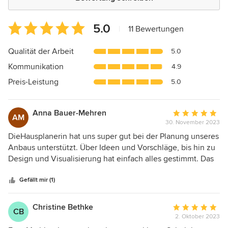
Durchschnittliche
5.0
|
11 Bewertungen
Bewertung:
5
Qualität der Arbeit
5.0
von
Kommunikation
4.9
5
Sternen
Preis-Leistung
5.0
Anna Bauer-Mehren
Durchschnittlic
AM
30. November 2023
Bewertung:
5
DieHausplanerin hat uns super gut bei der Planung unseres
von
Anbaus unterstützt. Über Ideen und Vorschläge, bis hin zu
5
Design und Visualisierung hat einfach alles gestimmt. Das
Sternen
Resultat ist sogar noch besser als gedacht. Die 3D
Visualisierungen haben extrem geholfen, die richtigen
Gefällt mir (1)
Entscheidungen zu treffen! Vielen Dank
Christine Bethke
Durchschnittlic
CB
2. Oktober 2023
Bewertung: