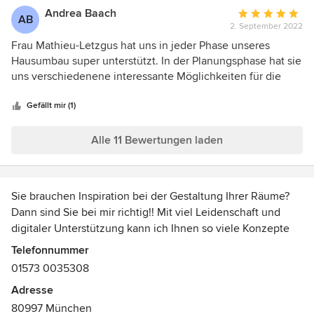
des visualisations des différentes possibilités afin d’obtenir
Andrea Baach
Durchschnittlic
AB
exactement ce que l’on souhaitait, tout ça avec une
2. September 2022
Bewertung:
disponibilité une efficacité et une qualité au top !!!
5
Frau Mathieu-Letzgus hat uns in jeder Phase unseres
von
Hausumbau super unterstützt. In der Planungsphase hat sie
5
uns verschiedenene interessante Möglichkeiten für die
Sternen
Umgestaltung gezeigt, von denen wir einiges umgesetzt
haben und damit eine enorme Verbesserung der
Gefällt mir (1)
Wohnqualität erreicht haben. Sie hat äußerst gewissenhaft
die Bauphase persönlich begleitet, so dass fast alles nach
Alle 11 Bewertungen laden
Plan lief. Bei Einrichtung überzeugte sie mit viel
Geschmack . Insgesamt eine sehr sympathische und
kompetente Begleitung für einen anstrengenden Umbau.
Sie brauchen Inspiration bei der Gestaltung Ihrer Räume?
Dann sind Sie bei mir richtig!! Mit viel Leidenschaft und
digitaler Unterstützung kann ich Ihnen so viele Konzepte
anbieten, bis Sie Ihres gefunden haben! Farben,
Telefonnummer
Materialien, Einrichtung, Dekoration, Grundrissoptimierung,
01573 0035308
mit all dem kann man wunderbar spielen und unfassbar
Adresse
schöne Interieure kreieren. Mit meinen fotorealistischen
80997 München
Visualisierungen sehen Sie genau, wie Ihr Projekt in der