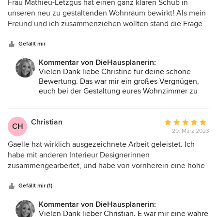
5
Frau Mathieu-Letzgus hat einen ganz klaren Schub in
von
unseren neu zu gestaltenden Wohnraum bewirkt! Als mein
5
Freund und ich zusammenziehen wollten stand die Frage
Sternen
im Raum, wie man sein vor ein paar Jahren vollkommen
renoviertes Haus und meine mitgebrachten alten Möbel am
Gefällt mir
modernsten und elegantesten zusammenführen könnte.
Kommentar von DieHausplanerin:
Die unterschiedlichen Konzepte, die uns in sehr
Vielen Dank liebe Christine für deine schöne
beeindruckenden 3D-Darstellungen von Frau Mathieu-
Bewertung. Das war mir ein großes Vergnügen,
Letzgus vorgeschlagen wurden, haben uns sehr inspiriert
euch bei der Gestaltung eures Wohnzimmer zu
und haben dazu geführt, dass nun endlich mit der
unterstützen. Ich wünsche euch viel Freude in
Gesamtgestaltung begonnen werden konnte. Dabei
eurem neuen gemeinsamen Zuhause!!!
wurden ganz besonders gemäß unserem Wunsch die
Christian
Durchschnittlic
CH
Lichtverhältnisse und Fensterausrichtungen zu unserer
20. März 2023
Bewertung:
vollsten Zufriedenheit berücksichtigt! Unser Wohnzimmer
5
Gaelle hat wirklich ausgezeichnete Arbeit geleistet. Ich
gewinnt mit jedem neuen Element ein bisschen mehr an
von
habe mit anderen Interieur Designerinnen
Leben und fühlt sich bereits jetzt schon wohnlich und
5
zusammengearbeitet, und habe von vornherein eine hohe
farbenfroh gemütlich an. Merci mille fois Gaëlle!
Sternen
Messlatte. Diese hat Gaelle dennoch übertroffen. Für unser
Projekt, eine Mietwohnung, waren mir zwei Dinge sehr
Gefällt mir (1)
wichtig: 1) die Wohnung sollte durch gute Preis-Leistungs
Kommentar von DieHausplanerin:
Massnahmen modernisiert und möbliert werden, und 2)
Vielen Dank lieber Christian. E war mir eine wahre