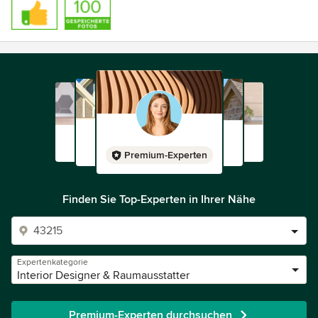
verspreche. Ihre Gaelle Mathieu-Letzgus
Auszeichnungen:
Zertifikat für Innenarchitektur des Instituts für
Innenarchitektur (staatlich anerkannt)
Autodesk Professionelles Master für architektonische
Visualisierung
Premium-Experten
Finden Sie Top-Experten in Ihrer Nähe
Expertenkategorie
Interior Designer & Raumausstatter
Premium-Experten durchsuchen