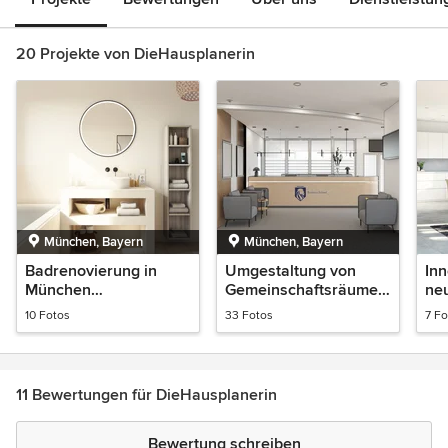
20 Projekte von DieHausplanerin
München, Bayern
München, Bayern
Badrenovierung in
Umgestaltung von
Inn
München
Gemeinschaftsräumen
ne
Obermenzing
in einer Privatschule in
Hau
10 Fotos
33 Fotos
7 Fo
München
11 Bewertungen für DieHausplanerin
Bewertung schreiben