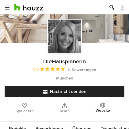
DieHausplanerin
Durchschnittliche Bewertung: 5 von 5 Sternen
5,0
11 Bewertungen
München
Nachricht senden
Website
Speichern
Teilen
Projekte
Bewertungen
Über uns
Dienstleistun