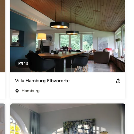
rial Feng Shui Wissen zu lehren. Ebenso wurden die alten 


rgien zu erkennen, zu harmonisieren und zu steigern. Egal ob bei 
giefluss hat einen positiven Einfluss auf die Bereiche Beruf, 
en Hom 2,IFSA, 2013 Imperial Bazi - Part 2 - Chinesische Astrologie,
i Chue Style Training, IFSA, 2012 Imperial Bazi - Part 1 -
13
rgericht: Amtsgericht Hamburg-Altona HRA 1270 Umsatzsteuer-
t cell +49 172 778 96 39 Per eMail erreichen Sie uns unter
Villa Hamburg Elbvororte
Hamburg