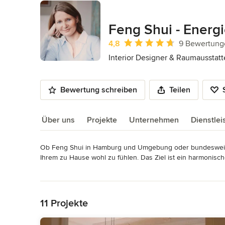
Feng Shui - Energi
Durchschnittliche Bewertung: 4.8 vo
4,8
9 Bewertung
Interior Designer & Raumausstatt
Bewertung schreiben
Teilen
Über uns
Projekte
Unternehmen
Dienstle
Ob Feng Shui in Hamburg und Umgebung oder bundesweit, als
Über uns
Ihrem zu Hause wohl zu fühlen. Das Ziel ist ein harmonische
Shui haben wir immer das Anliegen die vorhandenen, natür
Mehr lesen
dann mit den gewünschten Anforderungen in Einklang zu br
Zurück zum Menü
Lebensräume ist damit gewährleistet.

11 Projekte
Feng Shui ist eine uralte fernöstliche Lehre, die auf Natur
Forschungen, was zu einer sehr komplexen Ausbildung der 