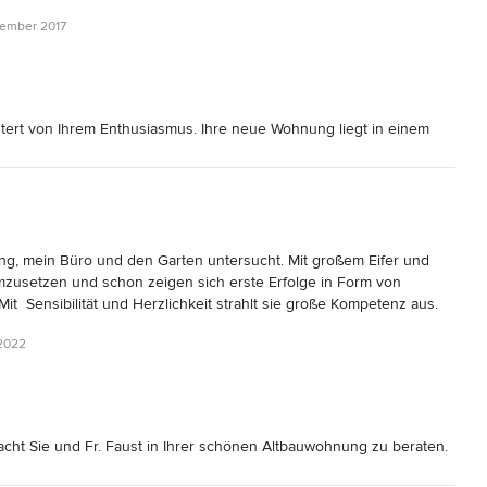
tember 2017
setzen bzw. eine Lösung zu finden.

e mit in die Feng Shui Beratung eingeflossen ist. Die 
rständlicher werden lassen. 

istert von Ihrem Enthusiasmus. Ihre neue Wohnung liegt in einem
reude bereiten. Es war sehr angenehm mit Ihnen und Ihrem
ur Verfügung, falls Sie noch Fragen zu Feng Shui oder der
, mein Büro und den Garten untersucht. Mit großem Eifer und 
zusetzen und schon zeigen sich erste Erfolge in Form von 
it  Sensibilität und Herzlichkeit strahlt sie große Kompetenz aus. 
ben. Wir können sie wärmstens weiterempfehlen.

 2022
macht Sie und Fr. Faust in Ihrer schönen Altbauwohnung zu beraten.
hon erste Reaktionen zeigen. Ich bin gespannt auf den weiteren