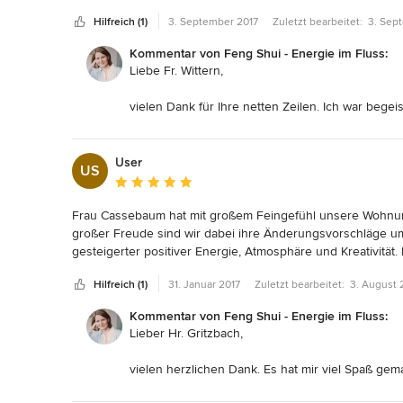
kurzfristig weitere Infos zukommen lassen. 

Hilfreich (1)
3. September 2017
Zuletzt bearbeitet:
3. Sep
Wir sind bei einigen Empfehlungen noch dabei, diese umzu
Zudem habe ich eine Potentialanalyse durchführen lassen, di
Kommentar von Feng Shui - Energie im Fluss:
Potentialanalyse hat mir manche Dinge im Bezug auf mich ve
Liebe Fr. Wittern,
Vielen Dank!
vielen Dank für Ihre netten Zeilen. Ich war bege
besonderen Umfeld und wird Ihnen sicher viel F
Lebensgefährten zusammen zu arbeiten.
Nach wie vor stehe ich Ihnen gerne jeder Zeit z
User
US
Potentialaktivierung haben.
Durchschnittliche Bewertung: 5 von 5 Sternen
Herzlichst
Frau Cassebaum hat mit großem Feingefühl unsere Wohnung
E. Cassebaum
großer Freude sind wir dabei ihre Änderungsvorschläge um
gesteigerter positiver Energie, Atmosphäre und Kreativität. M
Es war eine Freude, Frau Cassebaum bei uns gehabt zu ha
Hilfreich (1)
31. Januar 2017
Zuletzt bearbeitet:
3. August
Werner Gritzbach und Susann Faust
Kommentar von Feng Shui - Energie im Fluss:
Lieber Hr. Gritzbach,
vielen herzlichen Dank. Es hat mir viel Spaß ge
Es freut mich besonders, das sich so schnell sc