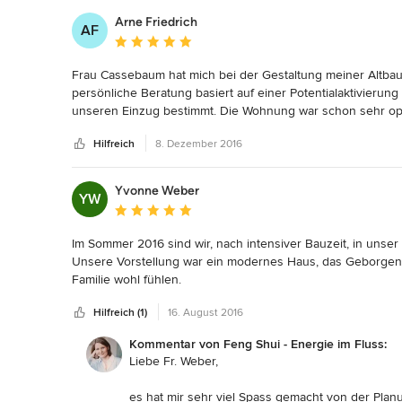
Verlauf der Veränderungen. Falls Sie noch weite
Herzlichst
Arne Friedrich
AF
Elke Cassebaum
Durchschnittliche Bewertung: 5 von 5 Sternen
Frau Cassebaum hat mich bei der Gestaltung meiner Altbauw
persönliche Beratung basiert auf einer Potentialaktivieru
unseren Einzug bestimmt. Die Wohnung war schon sehr opt
uns auf das Gestalterische fokussiert. Frau Cassebaum hat
Hilfreich
8. Dezember 2016
passende Formen vorgeschlagen. Besonders hilfreich war I
limitierter Möglichkeiten haben wir eine kreative und äst
Yvonne Weber
YW
Durchschnittliche Bewertung: 5 von 5 Sternen
Im Sommer 2016 sind wir, nach intensiver Bauzeit, in unse
Unsere Vorstellung war ein modernes Haus, das Geborgenhei
Familie wohl fühlen. 

Noch vor Abriss des alten Hauses hat Elke Cassebaum den 
Hilfreich (1)
16. August 2016
entscheidende Tipps für das neue Haus gegeben. 

Mit ihrer Hilfe haben wir die Positionen der Haustüren und 
Kommentar von Feng Shui - Energie im Fluss:
Möbel berechnet.

Liebe Fr. Weber,
Auch die Gartengestaltung hat Elke Cassebaum begleitet. Si
Pflanzen und Kunst festgelegt. Das Ergebnis ist ein sehr h
es hat mir sehr viel Spass gemacht von der Plan