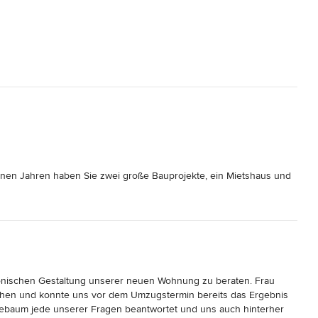
genen Jahren haben Sie zwei große Bauprojekte, ein Mietshaus und 
ben Sie immer in Einklang mit einem modernen und 
 der Gestaltung der Aussenbereiche und der Gärten haben Sie 
s immer wieder auf das Neue. 

ebe zum Detail gerade die anspruchsvollen Themen zu einem sehr 
gen an Natürlichkeit, Nachhaltigkeit und Stil haben Sie auch 
r persönliche Recherche und wertvolle Gespräche mit uns 
nischen Gestaltung unserer neuen Wohnung zu beraten. Frau 
hen und konnte uns vor dem Umzugstermin bereits das Ergebnis 
fühlen. Herzlichen Dank, dass Sie mit Ihrem Einsatz unser Leben 
ebaum jede unserer Fragen beantwortet und uns auch hinterher 