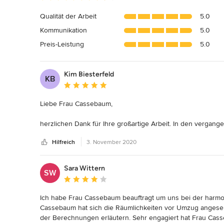
Bewertung:
4.8
Qualität der Arbeit
5.0
von
Kommunikation
5.0
5
Sternen
Preis-Leistung
5.0
Kim Biesterfeld
KB
Durchschnittliche Bewertung: 5 von 5 Sternen
Liebe Frau Cassebaum, 

herzlichen Dank für Ihre großartige Arbeit. In den vergan
ein Sommerhaus, hervorragend umgesetzt. 

Hilfreich
3. November 2020
Die sensiblen Herausforderungen des Denkmalschutzes ha
anspruchsvollen Raum-und Farbkonzept gebracht. Auch bei
eine sehr glückliche Hand bewiesen. Daran erfreuen wir un
Sara Wittern
SW
Begeistert waren wir, wie Sie akribisch und mit großer Li
Durchschnittliche Bewertung: 4 von 5 Sternen
stimmigen Ergebnis zusammengeführt haben. Unsere Erwartun
deshalb erfüllt, weil Sie sich immer besonders viel Zeit fü
Ich habe Frau Cassebaum beauftragt um uns bei der harmo
genommen haben. 

Cassebaum hat sich die Räumlichkeiten vor Umzug angese
Sie schaffen Räume und ein Umfeld, in denen sich alle wohl
der Berechnungen erläutern. Sehr engagiert hat Frau Cass
so einfühlsam bereichert haben.