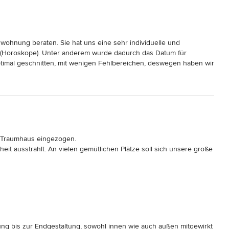
re Fragen haben, stehen ich Ihnen gerne jeder Zeit zur Verfügung.
ohnung beraten. Sie hat uns eine sehr individuelle und 
ng (Horoskope). Unter anderem wurde dadurch das Datum für 
imal geschnitten, mit wenigen Fehlbereichen, deswegen haben wir 
 basiert auf dem Horoskop Farben für die einzelnen Räume sowie 
hre Unterstützung bei der Gestaltung des Eingangsbereichs. Trotz 
hetische Lösung gefunden. Vielen Dank Frau Cassebaum!
r Traumhaus eingezogen.

t ausstrahlt. An vielen gemütlichen Plätze soll sich unsere große 
Fluss der Energie auf dem Grundstück analysiert und uns 
des Gartentors, die Aufteilung der Räume und die Position der 
e hat mit der Gartenarchitektin die Positionen von Bäumen, 
armonischer Garten. Dass man aus jeder Perspektive auf etwas 
ung bis zur Endgestaltung, sowohl innen wie auch außen mitgewirkt