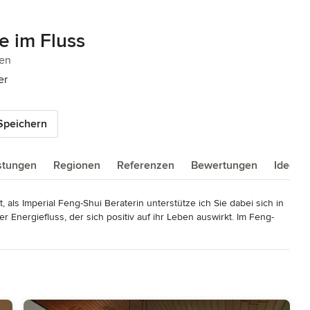
e im Fluss
n 5 Sternen
en
er
Speichern
istungen
Regionen
Referenzen
Bewertungen
Ideenb
 Imperial Feng-Shui Beraterin unterstütze ich Sie dabei sich in 
r Energiefluss, der sich positiv auf ihr Leben auswirkt. Im Feng-
lichen Gegebenheiten in die Planung mit einzubeziehen, um sie 
ingen. Eine besonders individuelle Gestaltung der Wohn-und 
beobachtungen basiert. Im Laufe der Jahrhunderte vertieften sich die 
Feng-Shui Meister führte. Grandmaster Chan Kun Wah ist einer 