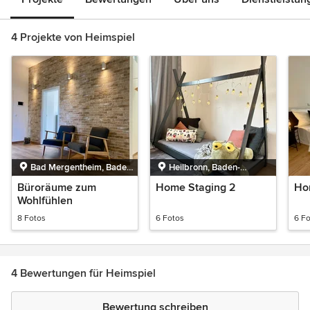
4 Projekte von Heimspiel
Bad Mergentheim, Baden-
Heilbronn, Baden-
Württemberg
Württemberg
Büroräume zum
Home Staging 2
Ho
Wohlfühlen
8 Fotos
6 Fotos
6 F
4 Bewertungen für Heimspiel
Bewertung schreiben