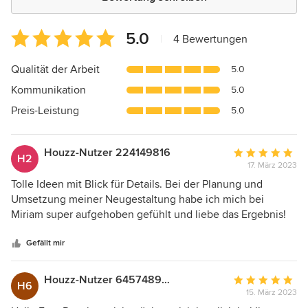
Durchschnittliche
5.0
|
4 Bewertungen
Bewertung:
5
Qualität der Arbeit
5.0
von
Kommunikation
5.0
5
Sternen
Preis-Leistung
5.0
Houzz-Nutzer 224149816
Durchschnittlic
H2
17. März 2023
Bewertung:
5
Tolle Ideen mit Blick für Details. Bei der Planung und
von
Umsetzung meiner Neugestaltung habe ich mich bei
5
Miriam super aufgehoben gefühlt und liebe das Ergebnis!
Sternen
Es ist praktisch durchdacht und sehr gemütlich.
Gefällt mir
Houzz-Nutzer 645748989
Durchschnittlic
H6
15. März 2023
Bewertung: