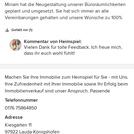
5
Miriam hat die Neugestaltung unserer Büroräumlichkeiten
von
geplant und umgesetzt. Sie hat sich immer an alle
5
Vereinbarungen gehalten und unsere Wünsche zu 100%
Sternen
berücksichtigt. Wir sind super glücklich mit dem Ergebnis.
Die Erwartungen wurden sogar noch übertroffen. Vor allem
Gefällt mir (1)
hat Miriam tolle Ideen mit eingebracht und sich um ALLES
Kommentar von Heimspiel:
!!! gekümmert. Wir würden sie jederzeit wieder beauftragen
Vielen Dank für tolle Feedback. Ich freue mich,
und Sie mit voller Überzeugung weiterempfehlen. DANKE
dass ihr euch wohl fühlt!
für die tolle Arbeit, Unterstützung und immer liebevolle Art
!!!!
Machen Sie Ihre Immobilie zum Heimspiel für Sie - mit Uns.
Ihre Zufriedenheit mit Ihrer Immobilie sowie Ihr Erfolg beim
Immobilienverkauf sind unser Anspruch. Passende
Inneneinrichtung beschreibt für uns weitaus mehr als den
Telefonnummer
reinen Wunsch nach Ästhetik. Sie spiegelt Ihre
0176 75864850
individuellen Bedürfnisse wieder und unterstreicht Ihren
Adresse
Lebensstil.
Kiesgärten 11
Auszeichnungen:
97922 Lauda-Königshofen