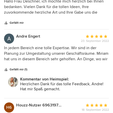
5
Hallo Frau Deschner, ich möchte mich herzlich bei Ihnen
von
bedanken. Vielen Dank für die tollen Ideen, Ihre
5
zuvorkommende herzliche Art und Ihre Gabe uns die
Sternen
Wünsche von den Lippen abzulesen. Ich werde Sie gerne
weiterempfehlen! Vielen Dank für die tolle
Gefällt mir
Zusammenarbeit.
Andre Engert
Durchschnittlic
23. September 2022
Bewertung:
5
In jedem Bereich eine tolle Expertise. Wir sind in der
von
Planung zur Umgestaltung unserer Geschäftsräume. Miriam
5
hat uns in diesem Bereich sehr geholfen. An Dinge, wo wir
Sternen
noch garnicht gedacht haben, hatte sie schon den
Weitblick. Vor allem die schnelle Kommunikation und
Gefällt mir (1)
umfangreiche Beratung war einfach TOP! Wir freuen uns
Kommentar von Heimspiel:
auf die Nächsten Projekte.
Herzlichen Dank für das tolle Feedback, Andre!
Hat mir Spaß gemacht.
Houzz-Nutzer 696319736
Durchschnittlic
H6
18. September 2022
Bewertung: