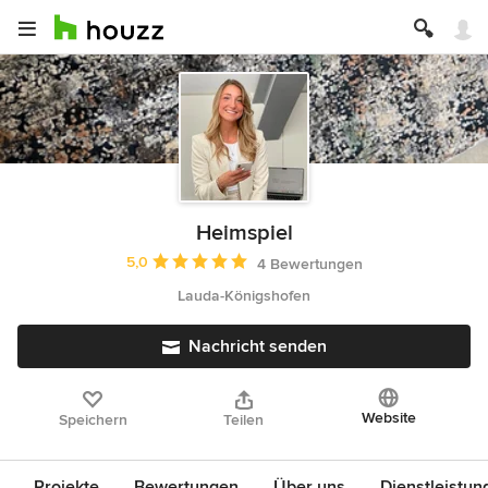
Heimspiel
Durchschnittliche Bewertung: 5 von 5 Sternen
5,0
4 Bewertungen
Lauda-Königshofen
Nachricht senden
Website
Speichern
Teilen
Projekte
Bewertungen
Über uns
Dienstleistun