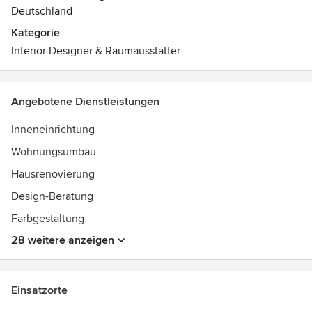
UNSER QUALITÄTSVERSPRECHEN
Deutschland
Wir sind Mitglied im Dachverband Deutsche Gesellschaft
Kategorie
für Home Staging und ReDesign und halten uns
Interior Designer & Raumausstatter
konsequent an Ehrenkodex und Qualitätsstandards.
Angebotene Dienstleistungen
Inneneinrichtung
Wohnungsumbau
Hausrenovierung
Design-Beratung
Farbgestaltung
28 weitere anzeigen
Einsatzorte