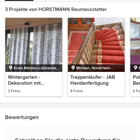
3 Projekte von HORSTMANN Raumausstatter
Kreis Minden-Lübbecke,
Minden, Nordrhein-
Nordrhein-Westfalen,
Westfalen
Wintergarten -
Treppenläufer - JAB
Pol
Deutschland
Dekoration mit
Handanfertigung
Ba
Sonderbiegungen
res
3 Fotos
8 Fotos
6 F
Bewertungen