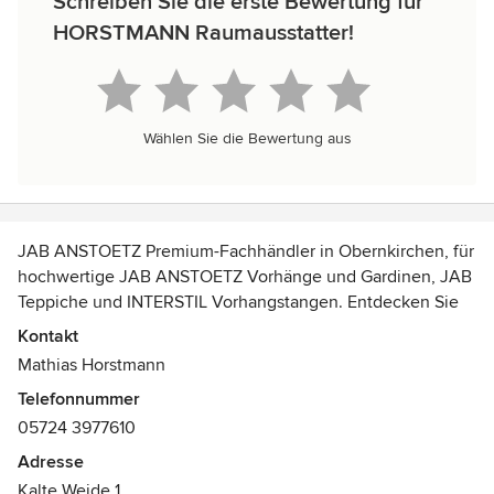
Schreiben Sie die erste Bewertung für
HORSTMANN Raumausstatter!
Wählen Sie die Bewertung aus
JAB ANSTOETZ Premium-Fachhändler in Obernkirchen, für
hochwertige JAB ANSTOETZ Vorhänge und Gardinen, JAB
Teppiche und INTERSTIL Vorhangstangen. Entdecken Sie
unsere große Auswahl an Vorhang- und Gardinenstoffen,
Kontakt
Rollos und Plissees, Jalousien und Lamellen,
Mathias Horstmann
Gardinenstangen und Vorhangschienen.
Telefonnummer
05724 3977610
WIR BIETEN IHNEN
Fundierte Beratung vom Raumausstattermeister
Adresse
Mustervorlage und individuelles Aufmaß bei Ihnen
Kalte Weide 1