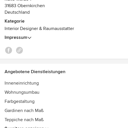
Zuhause
31683 Obernkirchen
Kostenlose Angebotserstellung
Deutschland
Keine Fahrtkosten
Kategorie
Interior Designer & Raumausstatter
Vertrauen Sie auf unsere Erfahrung - erst wenn Sie
zufrieden sind, sind wir es auch.
Impressum
Auszeichnungen:
Raumausstattermeister
Angebotene Dienstleistungen
Inneneinrichtung
Wohnungsumbau
Farbgestaltung
Gardinen nach Maß
Teppiche nach Maß