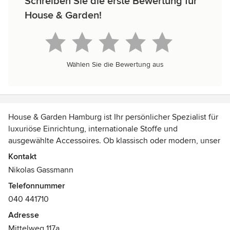
Schreiben Sie die erste Bewertung für
House & Garden!
Wählen Sie die Bewertung aus
House & Garden Hamburg ist Ihr persönlicher Spezialist für
luxuriöse Einrichtung, internationale Stoffe und
ausgewählte Accessoires. Ob klassisch oder modern, unser
Ziel ist es ein Höchstmaß an Wohngenuss und
Kontakt
Lebenskultur für Sie zu kreieren. Von der
Nikolas Gassmann
kundenzentrierten Planung und Beratung bis zur
Telefonnummer
individuellen Gestaltung des Wohnumfelds arbeiten wir mit
040 441710
einem Maximum an Kreativität, Leidenschaft und Hingabe.
Durch ein großes Netzwerk an verlässlichen Partnern,
Adresse
namenhaften Lieferanten und eigener Werkstatt werden
Mittelweg 117a