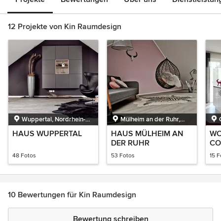
12 Projekte von Kin Raumdesign
Wuppertal, Nordrhein-
Mülheim an der Ruhr,
Westfalen
Nordrhein-Westfalen
HAUS WUPPERTAL
HAUS MÜLHEIM AN
WO
DER RUHR
CO
48 Fotos
53 Fotos
15 F
10 Bewertungen für Kin Raumdesign
Bewertung schreiben