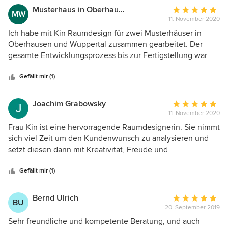
und Engagement. Wir sind Frau Kin sehr dankbar und
Musterhaus in Oberhausen und Wuppertal
Durchschnittlic
MW
würden sie jederzeit weiter empfehlen.
11. November 2020
Bewertung:
5
Ich habe mit Kin Raumdesign für zwei Musterhäuser in
von
Oberhausen und Wuppertal zusammen gearbeitet. Der
5
gesamte Entwicklungsprozess bis zur Fertigstellung war
Sternen
extrem professionell und hat zu einem erstklassigen
Ergebnis geführt. Frau Kin überzeugte durch kreative Ideen
Gefällt mir (1)
und deren Umsetzung in allen Bereichen bis ins letzte
Detail. Unter Einhaltung des vorgegebenen Budgets wurde
Joachim Grabowsky
Durchschnittlic
hier ganz tolle Arbeit von Frau Kin und Ihrem Team
11. November 2020
Bewertung:
geleistet. Ich hoffe in der Zukunft noch weitere Projekte
5
Frau Kin ist eine hervorragende Raumdesignerin. Sie nimmt
mit Kin Raumdesign umsetzen zu können.
von
sich viel Zeit um den Kundenwunsch zu analysieren und
5
setzt diesen dann mit Kreativität, Freude und
Sternen
Fachkompetenz um. Ein regelmäßiger Austausch während
der Umsetzungsphase, lässt immer wieder Spielraum, um
Gefällt mir (1)
flexibel auf Änderungen reagieren zu können. Frau Kin ist
absolut zuverlässig und die Zusammenarbeit macht einfach
Bernd Ulrich
Durchschnittlic
BU
Spaß. 100 % Weiterempfehlung.
20. September 2019
Bewertung:
5
Sehr freundliche und kompetente Beratung, und auch