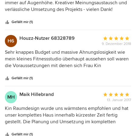
von
immer auf Augenhöhe. Kreativer Meinungsaustausch und
5
verlässliche Umsetzung des Projekts - vielen Dank!
Sternen
Gefällt mir (1)
Houzz-Nutzer 68328789
Durchschnittlic
H6
9. Dezember 2018
Bewertung:
5
Sehr knappes Budget und massive Ahnungslosigkeit wie
von
mein kleines Fitnessstudio überhaupt aussehen soll waren
5
die Voraussetzungen mit denen sich Frau Kin
Sternen
auseinandersetzen musste. Herausgekommen ist ein
Ergebnis mit dem ich nicht zufriedener sein könnte. Top
Gefällt mir (1)
Beratung, super professionell, mehr geht nicht. Liebsten
Dank nochmal für eine tolle Arbeit!
Maik Hillebrand
Durchschnittlic
MH
13. Januar 2017
Bewertung:
5
Kin Raumdesign wurde uns wärmstens empfohlen und hat
von
unser komplettes Haus innerhalb kürzester Zeit fertig
5
gestellt. Die Planung und Umsetzung im kompletten
Sternen
Innenbereich, wurde durch Frau Kin zu unserer vollsten
Zufriedenheit ausgeführt. Ihr Engagement, Ihre
Gefällt mir (1)