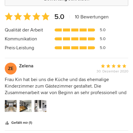
Durchschnittliche
5.0
|
10 Bewertungen
Bewertung:
5
Qualität der Arbeit
5.0
von
Kommunikation
5.0
5
Sternen
Preis-Leistung
5.0
Zelena
Durchschnittlic
ZE
30. Dezember 2020
Bewertung:
5
Frau Kin hat bei uns die Küche und das ehemalige
von
Kinderzimmer zum Gästezimmer gestaltet. Die
5
Zusammenarbeit war von Beginn an sehr professionell und
Sternen
sehr angenehm. Wir sind echt froh, dass wir uns für Frau
Kin entschieden haben, denn Sie hat uns in allen Fragen
sehr gut beraten und hat mit Ihrem ausgezeichneten
Geschmack die beiden Räumen zum Highlight gemacht.
Gefällt mir (1)
Auch bei einigen Herausforderungen war Frau Kin immer
für uns da und klärte alle Problemen mit großer Hingabe