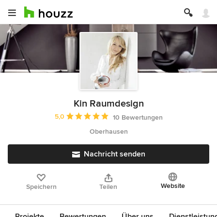
Kin Raumdesign
Durchschnittliche Bewertung: 5 von 5 Sternen
5,0
10 Bewertungen
Oberhausen
Nachricht senden
Website
Speichern
Teilen
Projekte
Bewertungen
Über uns
Dienstleistun