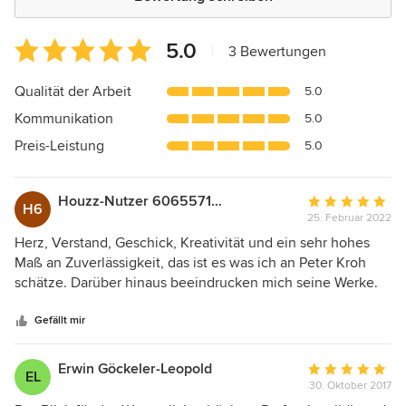
Durchschnittliche
5.0
|
3 Bewertungen
Bewertung:
5
Qualität der Arbeit
5.0
von
Kommunikation
5.0
5
Sternen
Preis-Leistung
5.0
Houzz-Nutzer 606557102
Durchschnittlic
H6
25. Februar 2022
Bewertung:
5
Herz, Verstand, Geschick, Kreativität und ein sehr hohes
von
Maß an Zuverlässigkeit, das ist es was ich an Peter Kroh
5
schätze. Darüber hinaus beeindrucken mich seine Werke.
Sternen
Ich bin stolz, bereits einige Bilder und Skulpturen die
meinen nennen zu dürfen.
Gefällt mir
Erwin Göckeler-Leopold
Durchschnittlic
EL
30. Oktober 2017
Bewertung: