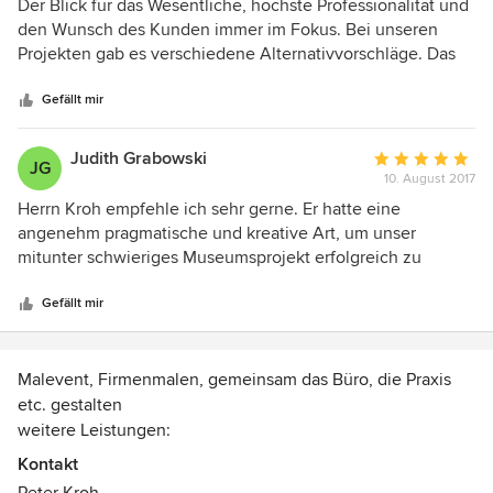
5
Der Blick für das Wesentliche, höchste Professionalität und
von
den Wunsch des Kunden immer im Fokus. Bei unseren
5
Projekten gab es verschiedene Alternativvorschläge. Das
Sternen
Preis-Leistungsverhältnis war stimmig. Die Ausführung
wurde gut geplant, vorbereitet und zuverlässig ausgeführt.
Gefällt mir
Ich bin sicher, dass es bald wieder ein neues Projekt geben
wird.
Judith Grabowski
Durchschnittlic
JG
10. August 2017
Bewertung:
5
Herrn Kroh empfehle ich sehr gerne. Er hatte eine
von
angenehm pragmatische und kreative Art, um unser
5
mitunter schwieriges Museumsprojekt erfolgreich zu
Sternen
organisieren. Die Ausstellung bekam von den zahlreichen
Besuchern ein sehr positives Feedback. Ich schätze seine
Gefällt mir
Kunstwerke, insbesondere die neuen Spiegel-Objekte!
Malevent, Firmenmalen, gemeinsam das Büro, die Praxis
etc. gestalten
weitere Leistungen:
- Auftragsarbeiten für Privat und Unternehmen
Kontakt
- eigene Bilder in Öl, Acryl, Gouache, Aquarell