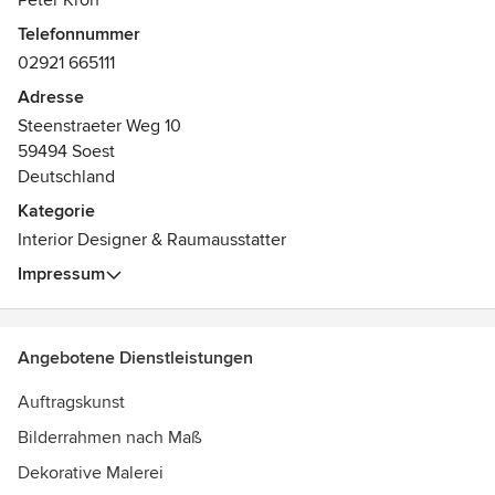
Peter Kroh
- Passepartouts
Telefonnummer
- Rahmung
02921 665111
- Auftragsarbeiten
in Zusammenarbeit mit Tischlerei
Adresse
Möbel nach Mass
Steenstraeter Weg 10
in Zusammenarbeit mit Glaserei
59494 Soest
Kunst in Glas
Deutschland
Auszeichnungen:
Kategorie
Kursleiter integratives Malern, Dozent im Kulturprogramm
Interior Designer & Raumausstatter
NRW, freier Künstler seit über 30 Jahren
Impressum
Angebotene Dienstleistungen
Auftragskunst
Bilderrahmen nach Maß
Dekorative Malerei