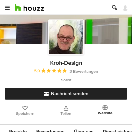
Kroh-Design
Durchschnittliche Bewertung: 5 von 5 Sternen
5,0
3 Bewertungen
Soest
Nachricht senden
Website
Speichern
Teilen
Projekte
Bewertungen
Über uns
Dienstleistun