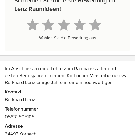
Schreiben Sie die erste Bewertung für
Lenz Raumideen!
Wählen Sie die Bewertung aus
Im Anschluss an eine Lehre zum Raumausstatter und
ersten Berufsjahren in einem Korbacher Meisterbetrieb war
Burkhard Lenz einige Jahre in einem hochwertigen
Raumgestaltungsunternehmen im Rhein/Main Gebiet tätig.
Kontakt
Burkhard Lenz
Nach absolvierter Meisterschule wechselte er zu einem
Telefonnummer
Einrichtungshaus im Ruhrgebiet, zu dem neben dem
05631 505105
Raumausstattungsbereich auch ein umfangreiches
Angebot hochwertiger Möbel gehörte. Dort war er über
Adresse
zehn Jahre neben seiner Funktion als Werkstattleiter
34497 Korbach