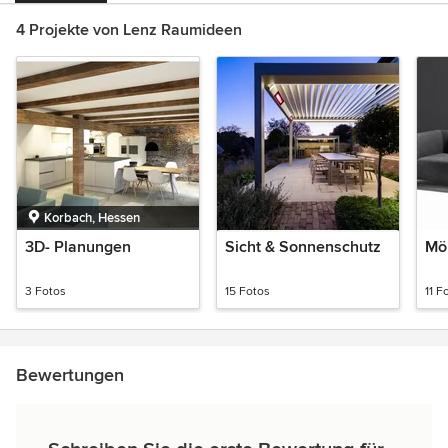
4 Projekte von Lenz Raumideen
Korbach, Hessen
3D- Planungen
Sicht & Sonnenschutz
Mö
3 Fotos
15 Fotos
11 F
Bewertungen