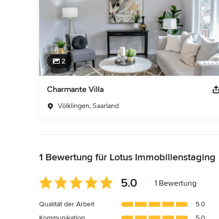
2
Charmante Villa
Völklingen, Saarland
Zurück zum Menü
1 Bewertung für Lotus Immobilienstaging
Durchschnittliche
5.0
|
1 Bewertung
Bewertung:
5
Qualität der Arbeit
5.0
von
Kommunikation
5.0
5