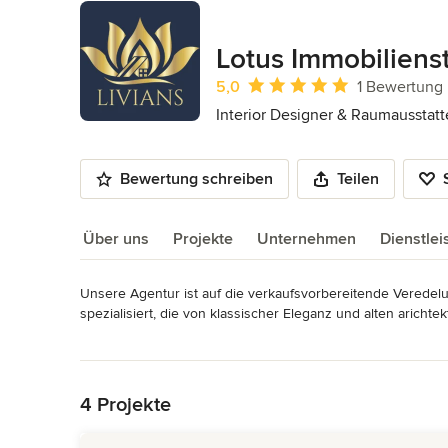
Lotus Immobiliens
Durchschnittliche Bewertung: 5 von 
5,0
1 Bewertung
Interior Designer & Raumausstatt
Bewertung schreiben
Teilen
Über uns
Projekte
Unternehmen
Dienstle
Unsere Agentur ist auf die verkaufsvorbereitende Veredel
Über uns
spezialisiert, die von klassischer Eleganz und alten arich
Impressum
Mehr lesen
Angaben gemäß § 5 TMG Lotus Immobilienstaging Soravi N
Zurück zum Menü
8 Festnetz: 06898 - 795 468 8 E-Mail: info@livians.de Webs
Neumann Siehe auf unserer Webseite: https://www.livians.
4 Projekte
Kategorie