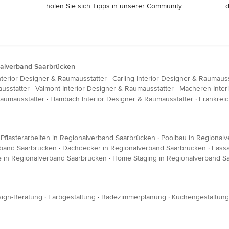
holen Sie sich Tipps in unserer Community.
d
nalverband Saarbrücken
nterior Designer & Raumausstatter
·
Carling Interior Designer & Raumauss
ausstatter
·
Valmont Interior Designer & Raumausstatter
·
Macheren Inter
Raumausstatter
·
Hambach Interior Designer & Raumausstatter
·
Frankreic
·
Pflasterarbeiten in Regionalverband Saarbrücken
·
Poolbau in Regional
rband Saarbrücken
·
Dachdecker in Regionalverband Saarbrücken
·
Fass
 in Regionalverband Saarbrücken
·
Home Staging in Regionalverband S
ign-Beratung
·
Farbgestaltung
·
Badezimmerplanung
·
Küchengestaltung