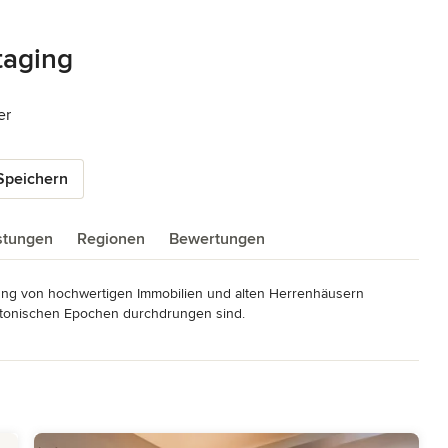
taging
5 Sternen
er
Speichern
istungen
Regionen
Bewertungen
ung von hochwertigen Immobilien und alten Herrenhäusern 
tektonischen Epochen durchdrungen sind.
eumann Heinestraße 15 66333 Völklingen Handy: 01573 - 786 585
eite: www.livians.de UST-ID : DE366351490 Verantwortlicher Soravi
de/impressum