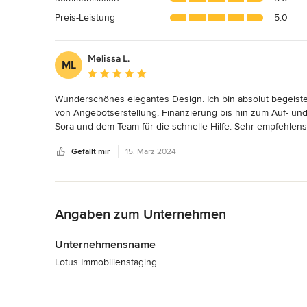
Sternen
Preis-Leistung
5.0
Melissa L.
ML
Durchschnittliche Bewertung: 5 von 5 Sternen
Wunderschönes elegantes Design. Ich bin absolut begeiste
von Angebotserstellung, Finanzierung bis hin zum Auf- und
Sora und dem Team für die schnelle Hilfe. Sehr empfehle
Gefällt mir
15. März 2024
Zurück zum Menü
Angaben zum Unternehmen
Unternehmensname
Lotus Immobilienstaging