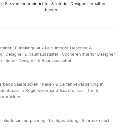
ie Sie von Inneneinrichter & Interior Designer erhalten
haben.
tatter
·
Puttelange-aux-Lacs Interior Designer &
ior Designer & Raumausstatter
·
Cocheren Interior Designer
h Interior Designer & Raumausstatter
verband Saarbrücken
·
Rasen & Gartenbewässerung in
adenbauer in Regionalverband Saarbrücken
·
Tür- &
aarbrücken
·
Kinderzimmerplanung
·
Lichtgestaltung
·
Schränke nach