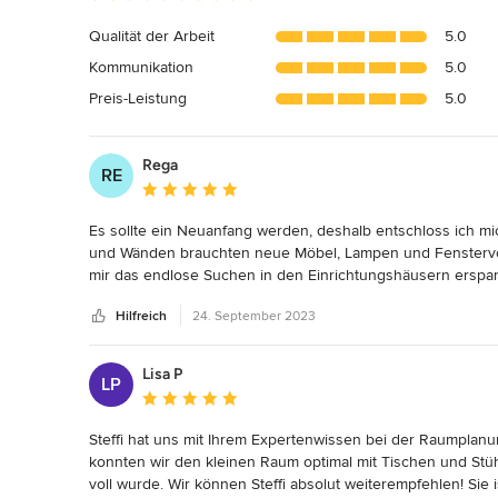
Bewertung:
5
Qualität der Arbeit
5.0
von
Kommunikation
5.0
5
Sternen
Preis-Leistung
5.0
Rega
RE
Durchschnittliche Bewertung: 5 von 5 Sternen
Es sollte ein Neuanfang werden, deshalb entschloss ich m
und Wänden brauchten neue Möbel, Lampen und Fenstervorhä
mir das endlose Suchen in den Einrichtungshäusern erspare
das auszuwählen, was am Besten zu mir passte. Pistaccio Des
Hilfreich
24. September 2023
absolut zuverlässig. Klare Empfehlung!
Lisa P
LP
Durchschnittliche Bewertung: 5 von 5 Sternen
Steffi hat uns mit Ihrem Expertenwissen bei der Raumplanu
konnten wir den kleinen Raum optimal mit Tischen und Stühl
voll wurde. Wir können Steffi absolut weiterempfehlen! Sie 