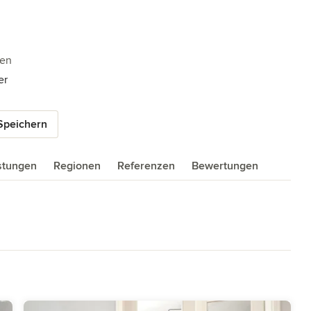
5 Sternen
gen
er
Speichern
istungen
Regionen
Referenzen
Bewertungen
cht.
