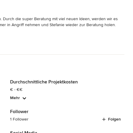
tig, das Design war perfekt und ich bin mega happy damit.

 Durch die super Beratung mit viel neuen Ideen, werden wir es 
smensch, professionell und hat mich toll beraten.

er in Angriff nehmen und Stefanie wieder zur Beratung holen. 

ratung ist, ist hier genau richtig.

nn. Dann ja vielleicht für eine neue Raumgestaltung.
Durchschnittliche Projektkosten
€ - €€
Mehr
Follower
1 Follower
Folgen
Social Media