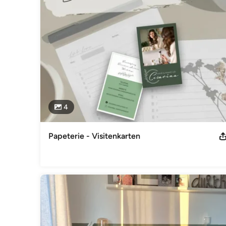
Von der Einkaufsberatung bis zur detaillierten Raumplanun
machen es möglich, eine Beratung ganz nach den individu
Ich freue mich darauf Sie kennenzulernen.
Impressum
pistacchio.design Stefanie Volp Wiesengrund 16 35510 But
Berufsbezeichnung: Einrichtungsberatung und Raumplanung
den Inhalt (gem. § 55 Abs. 2 RStV): Stefanie Volp Wiesengr
http://https://unsplash.com/
Kategorie
4
Interior Designer & Raumausstatter
Papeterie - Visitenkarten