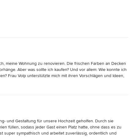
ich, meine Wohnung zu renovieren. Die frischen Farben an Decken 
nge. Aber was sollte ich kaufen? Und vor allem: Wie konnte ich 
n? Frau Volp unterstützte mich mit ihren Vorschlägen und Ideen, 
ign Einrichtungsberatung ist fachlich fundiert, freundlich und 
ng- und Gestaltung für unsere Hochzeit geholfen. Durch sie 
en füllen, sodass jeder Gast einen Platz hatte, ohne dass es zu 
ist super sympathisch und arbeitet zuverlässig, ordentlich und 