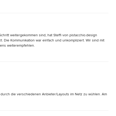
Arbeit!
chritt weitergekommen sind, hat Steffi von pistacchio.design 
. Die Kommunikation war einfach und unkompliziert. Wir sind mit 
tens weiterempfehlen.
ch durch die verschiedenen Anbieter/Layouts im Netz zu wühlen. Am 
ar.

 mir ein Visitenkarten Design zu erstellen. Wir besprachen meine 
youts für mich. Schnell & unkompliziert.
