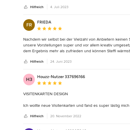
hochprofessionell. Lieben Dank Steffi, für deine großartige 
Hilfreich
4. Juli 2023
FRIEDA
FR
Durchschnittliche Bewertung: 5 von 5 Sternen
Nachdem wir selbst bei der Vielzahl von Anbietern keinen S
unsere Vorstellungen super und vor allem kreativ umgesetzt
dem Ergebnis mehr als zufrieden und können Steffi wärms
Hilfreich
24. Juni 2023
Houzz-Nutzer 337696166
H3
Durchschnittliche Bewertung: 5 von 5 Sternen
VISITENKARTEN DESIGN

Ich wollte neue Visitenkarten und fand es super lästig mi
Ende hab ich welche bestellt mit denen ich nicht zufrieden w
Hilfreich
20. November 2022
Ein Glück hab ich dann Steffi entdeckt - ich beauftragte sie
Vorstellungen/Wünsche und kurze Zeit später gab es zwei La