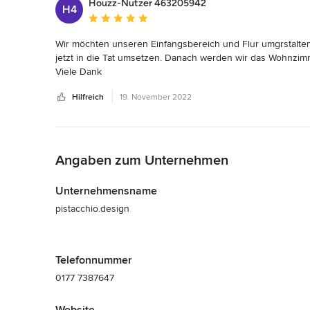
Houzz-Nutzer 463205942
H4
Durchschnittliche Bewertung: 5 von 5 Sternen
Das eine Layout wurde es dann, Änderungen waren nicht nö
Wir möchten unseren Einfangsbereich und Flur umgrstalten.
Ich würde Steffi jederzeit wieder buchen. Sie ist ein Herzen
jetzt in die Tat umsetzen. Danach werden wir das Wohnzimm
Viele Dank
Wer also auf der Suche nach individueller und persönlicher Be
Hilfreich
19. November 2022
Ich freue mich wenn ich dich in Zukunft nochmal buchen ka
Zurück zum Menü
Angaben zum Unternehmen
Unternehmensname
pistacchio.design
Telefonnummer
0177 7387647
Website