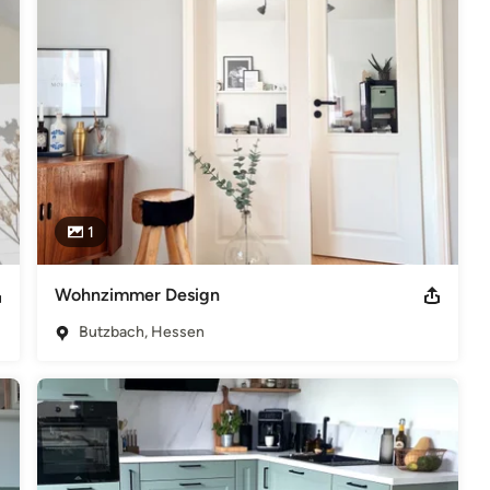
g. Nur online oder auch persönlich. Verschiedene Bausteine 
ellen Wünschen zusammen zu stellen.

zbach mail@pistacchio-design.de www.pistacchio-design.de
 Berufsbezeichnung verliehen in: Deutschland Verantwortlich für
und, 16 35510 Butzbach Bildrechte: Stefanie Volp Unsplash
1
Wohnzimmer Design
Butzbach, Hessen