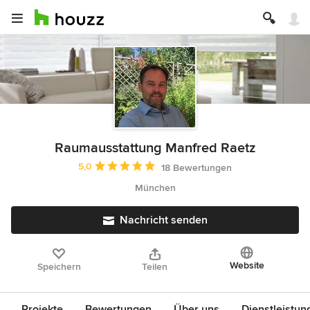
Raumausstattung Manfred Raetz
Durchschnittliche Bewertung: 5 von 5 Sternen
5,0
18 Bewertungen
München
Nachricht senden
Website
Speichern
Teilen
Projekte
Bewertungen
Über uns
Dienstleistun