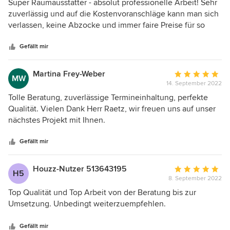
5
Super Raumausstatter - absolut professionelle Arbeit! Sehr
von
zuverlässig und auf die Kostenvoranschläge kann man sich
5
verlassen, keine Abzocke und immer faire Preise für so
Sternen
hervorragende Leistungen.
Gefällt mir
Martina Frey-Weber
Durchschnittlic
MW
14. September 2022
Bewertung:
5
Tolle Beratung, zuverlässige Termineinhaltung, perfekte
von
Qualität. Vielen Dank Herr Raetz, wir freuen uns auf unser
5
nächstes Projekt mit Ihnen.
Sternen
Gefällt mir
Houzz-Nutzer 513643195
Durchschnittlic
H5
8. September 2022
Bewertung:
5
Top Qualität und Top Arbeit von der Beratung bis zur
von
Umsetzung. Unbedingt weiterzuempfehlen.
5
Sternen
Gefällt mir