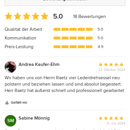
Durchschnittliche
5.0
|
18 Bewertungen
Bewertung:
5
Qualität der Arbeit
5.0
von
Kommunikation
5.0
5
Sternen
Preis-Leistung
4.9
Andrea Kaufer-Ehm
Durchschnittlic
27. Oktober 2024
Bewertung:
5
Wir haben uns von Herrn Raetz vier Lederdrehsessel neu
von
polstern und beziehen lassen und sind absolut begeistert.
5
Herr Raetz hat äußerst schnell und professionell gearbeitet
Sternen
und das Ergebnis ist großartig. Die Sessel sehen aus wie
neu. Wir werden uns bei einem Raumausstattungsprojekt
Gefällt mir
jederzeit sehr gerne an Herrn Raetz wenden.
Sabine Mönnig
Durchschnittlic
SM
6. Juli 2024
Bewertung: