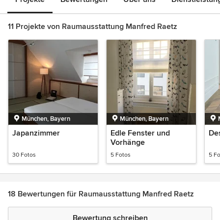
11 Projekte von Raumausstattung Manfred Raetz
München, Bayern
München, Bayern
Japanzimmer
Edle Fenster und
Des
Vorhänge
30 Fotos
5 Fotos
5 F
18 Bewertungen für Raumausstattung Manfred Raetz
Bewertung schreiben