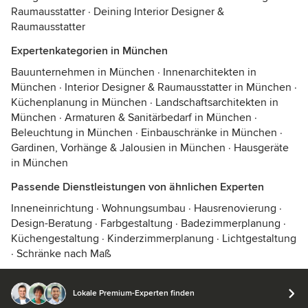
Raumausstatter
·
Deining Interior Designer &
Raumausstatter
Expertenkategorien in München
Bauunternehmen in München
·
Innenarchitekten in
München
·
Interior Designer & Raumausstatter in München
·
Küchenplanung in München
·
Landschaftsarchitekten in
München
·
Armaturen & Sanitärbedarf in München
·
Beleuchtung in München
·
Einbauschränke in München
·
Gardinen, Vorhänge & Jalousien in München
·
Hausgeräte
in München
Passende Dienstleistungen von ähnlichen Experten
Inneneinrichtung
·
Wohnungsumbau
·
Hausrenovierung
·
Design-Beratung
·
Farbgestaltung
·
Badezimmerplanung
·
Küchengestaltung
·
Kinderzimmerplanung
·
Lichtgestaltung
·
Schränke nach Maß
Lokale Premium-Experten finden
© 2026 Houzz Inc.