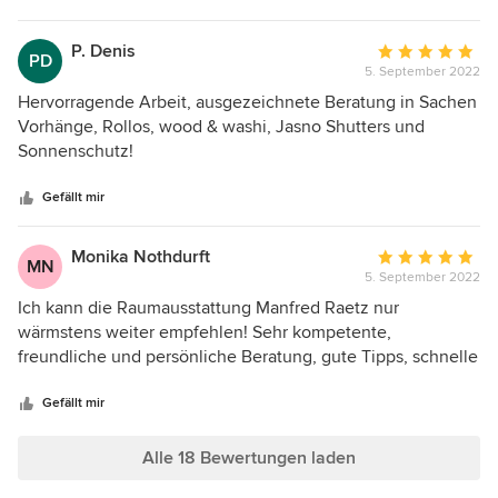
P. Denis
Durchschnittlic
PD
5. September 2022
Bewertung:
5
Hervorragende Arbeit, ausgezeichnete Beratung in Sachen
von
Vorhänge, Rollos, wood & washi, Jasno Shutters und
5
Sonnenschutz!
Sternen
Gefällt mir
Monika Nothdurft
Durchschnittlic
MN
5. September 2022
Bewertung:
5
Ich kann die Raumausstattung Manfred Raetz nur
von
wärmstens weiter empfehlen! Sehr kompetente,
5
freundliche und persönliche Beratung, gute Tipps, schnelle
Sternen
Abwicklung und hervorragende Montage. Ich bin mehr als
zufrieden mit der neuen Fenster-Deko!
Gefällt mir
Alle 18 Bewertungen laden