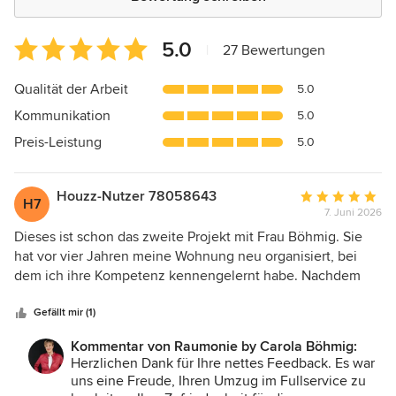
Durchschnittliche
5.0
|
27 Bewertungen
Bewertung:
5
Qualität der Arbeit
5.0
von
Kommunikation
5.0
5
Sternen
Preis-Leistung
5.0
Houzz-Nutzer 78058643
Durchschnittlic
H7
7. Juni 2026
Bewertung:
5
Dieses ist schon das zweite Projekt mit Frau Böhmig. Sie
von
hat vor vier Jahren meine Wohnung neu organisiert, bei
5
dem ich ihre Kompetenz kennengelernt habe. Nachdem
Sternen
ich endlich eine neue, tolle Wohnung gefunden habe und
mir dieses Mal den Stress eines Umzugs ersparen wollte,
Gefällt mir (1)
hat mich Frau Böhmig von Anfang bis Ende begleitet. Wir
Kommentar von Raumonie by Carola Böhmig:
haben uns vorher zusammengesetzt. Haben uns
Herzlichen Dank für Ihre nettes Feedback. Es war
unterhalten, wie ich mir die neue wohnungs Einteilung
uns eine Freude, Ihren Umzug im Fullservice zu
vorstelle. Ich wollte auch keine neuen Möbel kaufen und