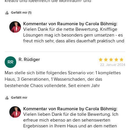
5
kreativ und ideenreich die Wohnraum- und
Sternen
Ordnungsexpertin alles übersichtlich geplant und
funktionell gestaltet hat. Durch ihre Beratung wurden die
Gefällt mir (1)
Räume optimal genutzt und sorgen auch langfristig für
Kommentar von Raumonie by Carola Böhmig:
Ordnung und Funktionalität. Sehr empfehlenswert!!!
Vielen Dank für die nette Bewertung. Knifflige
Lösungen mag ich besonders gern umsetzen - es
freut mich sehr, dass alles dauerhaft praktisch und
ästhetisch schön funktioniert :-).
R. Rüdiger
Durchschnittlic
RR
22. Januar 2024
Bewertung:
5
Man stelle sich bitte folgendes Szenario vor: 1 komplettes
von
Haus, 3 Generationen, 1 Wasserschaden, der das
5
bestehende Chaos vollendete. Seit einem Jahr
Sternen
beanspruche ich nun diesen Ordnungsdienst. Zimmer für
Zimmer erobern wir in unserem Haus zurück. Frau Böhmig
Gefällt mir
arbeitet auf unglaubliche effektive Art und Weise. Einige
Kommentar von Raumonie by Carola Böhmig:
Zimmer sind nun schon top strukturiert. Die Ordnung ist
Vielen lieben Dank für die tolle Bewertung. Ich
genaustens auf mich abgestimmt, sodass ich das neue
erfreue mich ebenso an den sehenswerten
Ordnungssystem erhalten kann. Frau Böhmig ist eine
Ergebnissen in Ihrem Haus und an dem netten