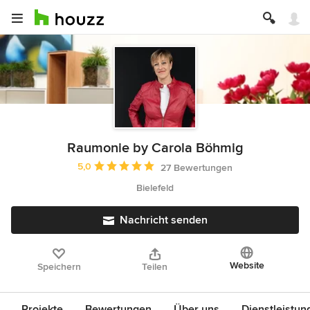
Raumonie by Carola Böhmig
Durchschnittliche Bewertung: 5 von 5 Sternen
5,0
27 Bewertungen
Bielefeld
Nachricht senden
Website
Speichern
Teilen
Projekte
Bewertungen
Über uns
Dienstleistun