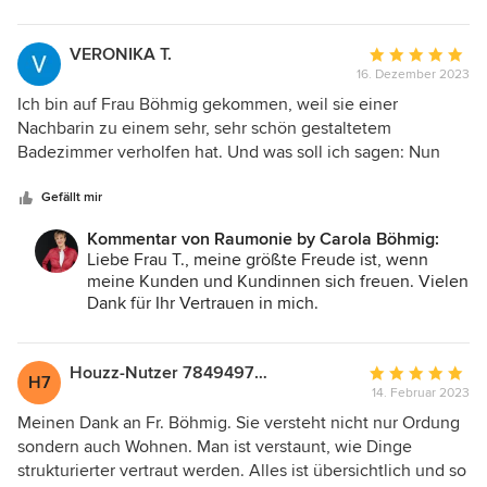
wertschätzende, empathische und geduldige Frau, die
Miteinander im Projekt.
Ihren Beruf mit Leidenschaft ausübt. Ich kann Sie jedem
empfehlen, der sich sowohl von seinem inneren als auch
VERONIKA T.
Durchschnittlic
seinem äußerem Chaos befreien will.
16. Dezember 2023
Bewertung:
5
Ich bin auf Frau Böhmig gekommen, weil sie einer
von
Nachbarin zu einem sehr, sehr schön gestaltetem
5
Badezimmer verholfen hat. Und was soll ich sagen: Nun
Sternen
habe auch ich ein sehr, sehr schönes neues Badezimmer!
Danke!
Gefällt mir
Kommentar von Raumonie by Carola Böhmig:
Liebe Frau T., meine größte Freude ist, wenn
meine Kunden und Kundinnen sich freuen. Vielen
Dank für Ihr Vertrauen in mich.
Houzz-Nutzer 784949750
Durchschnittlic
H7
14. Februar 2023
Bewertung:
5
Meinen Dank an Fr. Böhmig. Sie versteht nicht nur Ordung
von
sondern auch Wohnen. Man ist verstaunt, wie Dinge
5
strukturierter vertraut werden. Alles ist übersichtlich und so