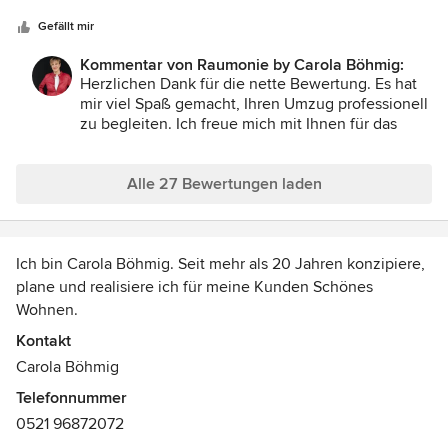
Sternen
entsteht neuer Stauraum. Danke für die Hilfe beim
einräumen der neuen Küche. Auch die Farb und
Gefällt mir
Materialgesteltung im neuen Wohnzimmer fügen sich
Kommentar von Raumonie by Carola Böhmig:
gemütlich zusammen. Gut hat mit gefallen, wie sie schöne
Herzlichen Dank für die nette Bewertung. Es hat
Dinge gekonnt in Scene setzt. Alles ist nun an seinem
mir viel Spaß gemacht, Ihren Umzug professionell
Platz. So macht wohnen Spaß.
zu begleiten. Ich freue mich mit Ihnen für das
wunderschöne neue Zuhause :-),
Alle 27 Bewertungen laden
Ich bin Carola Böhmig. Seit mehr als 20 Jahren konzipiere,
plane und realisiere ich für meine Kunden Schönes
Wohnen.
Kontakt
Aus meiner Sicht ist das Wohnen einer der größten
Carola Böhmig
Einflussfaktoren in unserem Leben. Wie genau Menschen
Telefonnummer
ihr Wohnen mögen und wie die täglichen Abläufe darin
0521 96872072
sind - das hat mich schon immer fasziniert. Ich bin