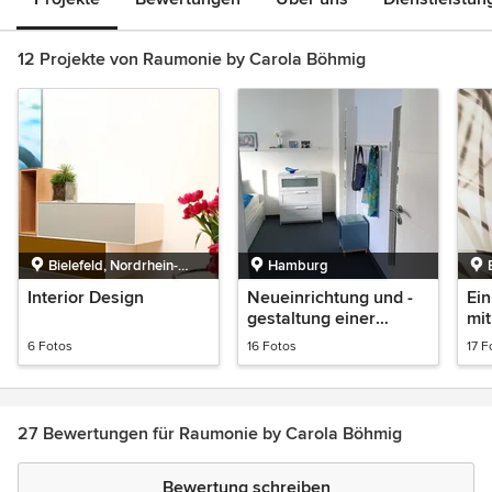
12 Projekte von Raumonie by Carola Böhmig
Bielefeld, Nordrhein-
Hamburg
Westfalen
Interior Design
Neueinrichtung und -
Ei
gestaltung einer
mi
Wohnung
6 Fotos
16 Fotos
17 F
27 Bewertungen für Raumonie by Carola Böhmig
Bewertung schreiben