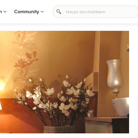
n
Community