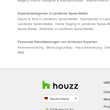
Bagenz Interior Designer & Raumausstatter
·
Babow Interior
Expertenkategorien in Landkreis Spree-Neiße
Zäune & Tore in Landkreis Spree-Neiße
·
Dachdecker in Lan
Landkreis Spree-Neiße
·
Home Staging in Landkreis Spree-N
Spree-Neiße
·
Elektriker in Landkreis Spree-Neiße
Passende Dienstleistungen von ähnlichen Experten
Inneneinrichtung
·
Wohnungsumbau
·
Hausrenovierung
·
Des
Maß
UN
Übe
Deutschland
Med
Land
Pre
auswählen
© 2026 Houzz Inc.