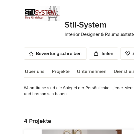
Stil-System
Interior Designer & Raumausstatt
Bewertung schreiben
Teilen
Über uns
Projekte
Unternehmen
Dienstle
Wohnräume sind die Spiegel der Persönlichkeit, jeder Mens
Über uns
und harmonisch haben.

Ihre individuellen Wünsche und Bedürfnisse sind der Mitte
Mehr lesen
Ihr Projekt planen wir mit profunder Beratung, von Konzep
Zurück zum Menü
Impressum
Stil-System Christin Schmoger Kastanienallee 5 03099 Kolkw
4 Projekte
24 56 Fax: (03 56 04) 6 48 79 E-Mail: info@stil-system.de