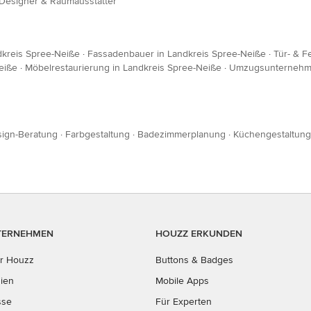
 Designer & Raumausstatter
dkreis Spree-Neiße
·
Fassadenbauer in Landkreis Spree-Neiße
·
Tür- & F
eiße
·
Möbelrestaurierung in Landkreis Spree-Neiße
·
Umzugsunternehme
ign-Beratung
·
Farbgestaltung
·
Badezimmerplanung
·
Küchengestaltung
TERNEHMEN
HOUZZ ERKUNDEN
r Houzz
Buttons & Badges
ien
Mobile Apps
sse
Für Experten