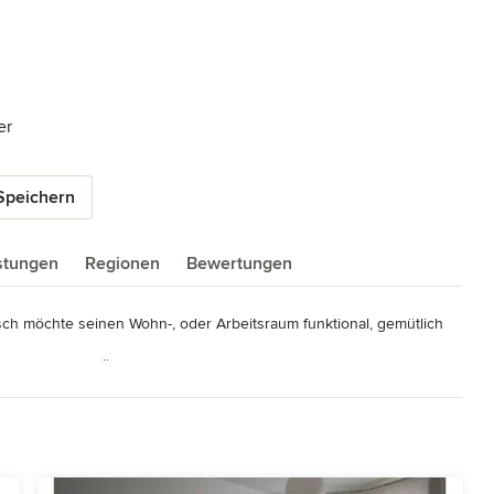
er
Speichern
istungen
Regionen
Bewertungen
ch möchte seinen Wohn-, oder Arbeitsraum funktional, gemütlich 
lpunkt unserer Überlegungen.

t bis zur Umsetzung.
itz/Kackrow Kontakt Telefon: (03 56 04) 6 48 78 Mobil: (01 77) 4 42