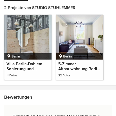
2 Projekte von STUDIO STUHLEMMER
Berlin
Berlin
Villa Berlin-Dahlem
5-Zimmer
Sanierung und
Altbauwohnung Berlin
Umgestaltung
Sanierung und
11 Fotos
22 Fotos
Umgestaltung
Bewertungen