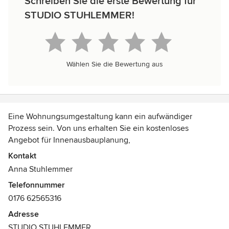
Schreiben Sie die erste Bewertung für
STUDIO STUHLEMMER!
Wählen Sie die Bewertung aus
Eine Wohnungsumgestaltung kann ein aufwändiger
Prozess sein. Von uns erhalten Sie ein kostenloses
Angebot für Innenausbauplanung,
Wohnungsumgestaltung, Interior Design mit
Kontakt
Ausstattungsliste, Küchenplanung, Badplanung oder ein
Anna Stuhlemmer
Farbkonzept für das gesamte Haus, eine Wohnung oder
Telefonnummer
auch nur einen Raum oder Bereich je nach dem, wie viel
0176 62565316
Unterstützung sie benötigen. Über Partner kann auf
Wunsch auch die Bauausführung, Lieferung und Montage
Adresse
organisiert werden.
STUDIO STUHLEMMER