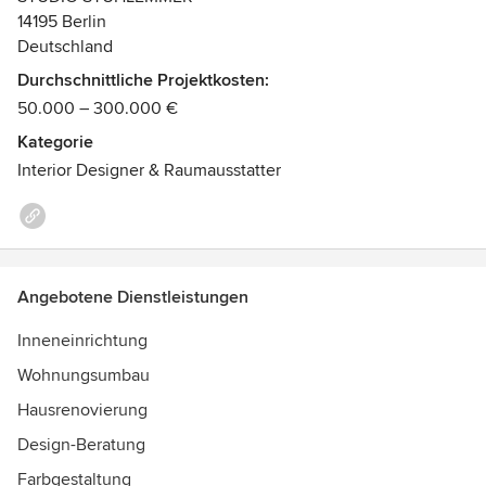
Auszeichnungen:
14195 Berlin
Deutschland
Nominiert für 'Best of Interior Award 2024'
Durchschnittliche Projektkosten:
50.000 – 300.000 €
Kategorie
Interior Designer & Raumausstatter
Angebotene Dienstleistungen
Inneneinrichtung
Wohnungsumbau
Hausrenovierung
Design-Beratung
Farbgestaltung