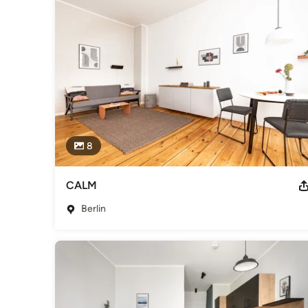
mit Architekten, diversen Umbau-Profis, vielzähligen Design
Kunstconsultant.

Ob Sie in zeitlose Möbelstücke und Kunstwerke investieren
Zuhause kreieren wollen: Sie können in jedem Schritt am k
überlassen uns die Führung. VINTAGENCY übernimmt für Sie
Händlern und Vertragspartnern. Natürlich auf Deutsch und a
Lassen Sie uns gemeinsam Unverwechselbares erschaffen
Impressum
8
USt-IdNr.: DE 278579860 http://vintagency.com/impressum/
Kategorie
Interior Designer & Raumausstatter
CALM
Berlin