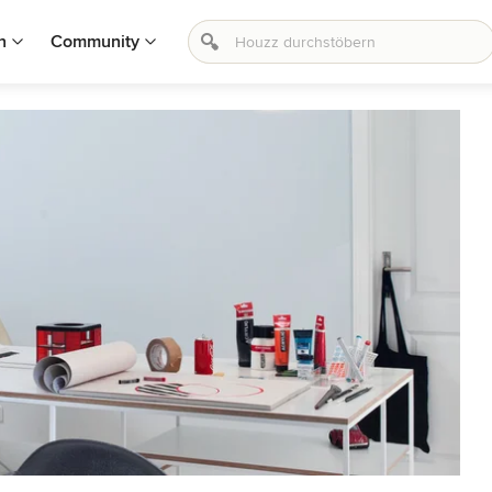
n
Community