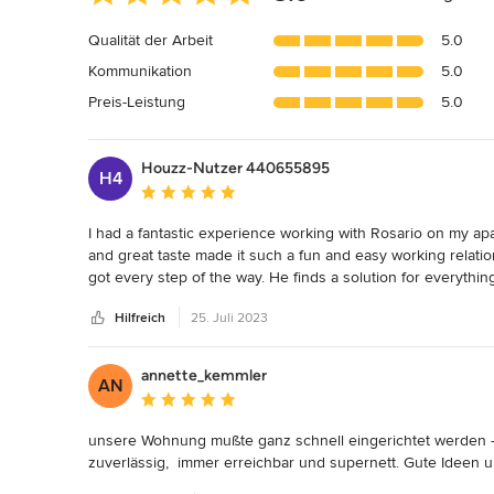
Bewertung:
5
Qualität der Arbeit
5.0
von
Kommunikation
5.0
5
Sternen
Preis-Leistung
5.0
Houzz-Nutzer 440655895
H4
Durchschnittliche Bewertung: 5 von 5 Sternen
I had a fantastic experience working with Rosario on my apa
and great taste made it such a fun and easy working relatio
got every step of the way. He finds a solution for everythi
difference to a home. I highly recommend working with Vin
Hilfreich
25. Juli 2023
annette_kemmler
AN
Durchschnittliche Bewertung: 5 von 5 Sternen
unsere Wohnung mußte ganz schnell eingerichtet werden - 
zuverlässig,  immer erreichbar und supernett. Gute Ideen u