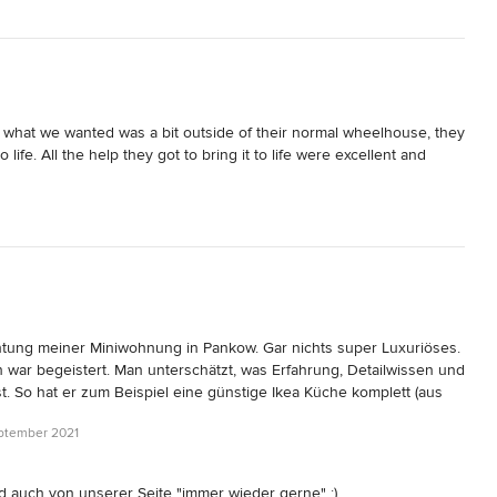
hat we wanted was a bit outside of their normal wheelhouse, they 
fe. All the help they got to bring it to life were excellent and 
chtung meiner Miniwohnung in Pankow. Gar nichts super Luxuriöses. 
h war begeistert. Man unterschätzt, was Erfahrung, Detailwissen und 
 So hat er zum Beispiel eine günstige Ikea Küche komplett (aus 
nte, als "Farbtöne" in der Gesamtgestaltung genutzt.  Tipps für die 
eptember 2021
ung und ein paar andere verblüffende Hinweise (die ich hier nicht 
eder gerne.
 auch von unserer Seite "immer wieder gerne" :)