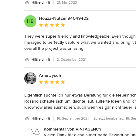
Hilfreich (1)
21. Mai 2023
Houzz-Nutzer 94049402
H9
Durchschnittliche Bewertung: 5 von 5 Sternen
They were super friendly and knowledgeable. Even though w
managed to perfectly capture what we wanted and bring it to li
overall the project was amazing.
Hilfreich (1)
2. Dezember 2021
Arne Jysch
Durchschnittliche Bewertung: 5 von 5 Sternen
Eigentlich suchte ich nur etwas Beratung für die Neueinri
Rosario schaute sich um, dachte laut, äußerte Ideen und ic
Knowhow alles ausmachen, auch wenn es gar nicht teuer ist.
drei Modellen) entworfen und die Möbelstücke nur als Eleme
Hilfreich (1)
16. September 2021
Zuletzt bearbeitet:
16. S
richtigen Möbelanbieter, Materialien, Farbscalen, Linienführ
verrate) haben Wunder bewirkt. Vielen Dank! Und immer wi
Kommentar von VINTAGENCY:
Vielen Dank für diese super nette Bewertung und