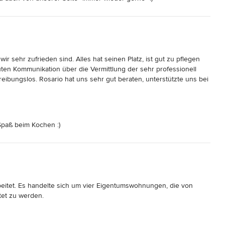
r sehr zufrieden sind. Alles hat seinen Platz, ist gut zu pflegen 
en Kommunikation über die Vermittlung der sehr professionell 
reibungslos. Rosario hat uns sehr gut beraten, unterstützte uns bei 
ng. Wenn wir einmal wieder ein Projekt in dieser Art haben, 
arbeiten. Klare Empfehlung.
Spaß beim Kochen :)
eitet. Es handelte sich um vier Eigentumswohnungen, die von 
et zu werden. 

Vintage und neuen Möbeln erlaubt die Kreation eines individuellen 