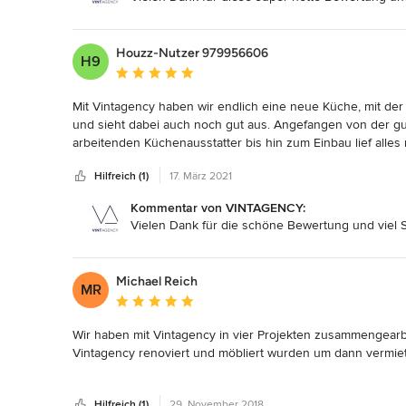
Houzz-Nutzer 979956606
H9
Durchschnittliche Bewertung: 5 von 5 Sternen
Mit Vintagency haben wir endlich eine neue Küche, mit der wi
und sieht dabei auch noch gut aus. Angefangen von der gut
arbeitenden Küchenausstatter bis hin zum Einbau lief alles 
der Auswahl und stand zu jeder Zeit für Fragen zur Verfügu
Hilfreich (1)
17. März 2021
werden wir auf jeden Fall wieder mit Vintagency zusammen
Kommentar von VINTAGENCY:
Vielen Dank für die schöne Bewertung und viel 
Michael Reich
MR
Durchschnittliche Bewertung: 5 von 5 Sternen
Wir haben mit Vintagency in vier Projekten zusammengearb
Vintagency renoviert und möbliert wurden um dann vermiet
Die Ergebnisse haben uns begeistert! Die Kombination von 
Hilfreich (1)
29. November 2018