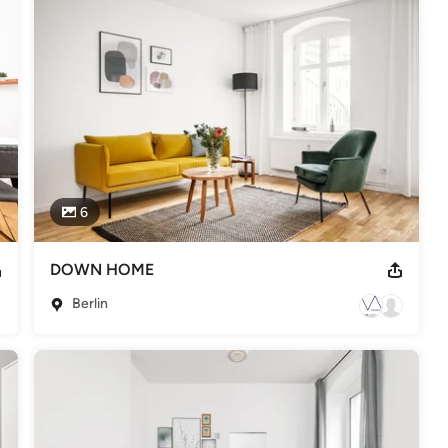
- und Kunst-Galerien sowie einem international tätigen 
, eine einzigartige Arbeitsatmosphäre oder ein unkonventionelles 
reativen Prozess mitwirken – oder Sie lehnen sich zurück und 
 alle administrativen Aufgaben, kommuniziert und verhandelt mit 
uf Englisch.

.
6
DOWN HOME
Berlin