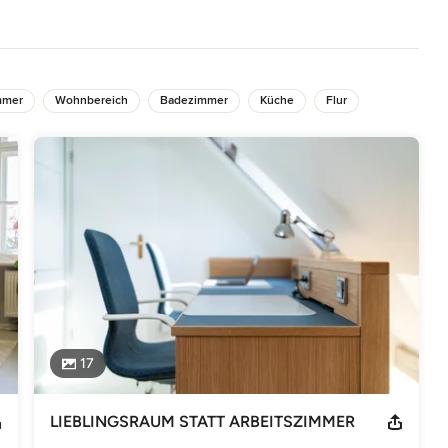
R DESIGN TEAM mit den Köpfen voller Ideen und den Füßen mitten 
n wir Wohlfühlräume, die deine unverwechselbare Identität 
mer du bist.

mmer
Wohnbereich
Badezimmer
Küche
Flur
: Du höchstpersönlich! Deine Persönlichkeit, deine Vorlieben, deine 
nicht einfach nur mit einem ganzen Haufen perfekt abgestimmter 
Leben!

inen Bann gezogen. Und auch die durchdachte Funktionalität des 
AL Styles und natürlich auch die alten Möbel des MID CENTURY 
effizient . hochwertig

en Kaffee mit uns! 

17
LIEBLINGSRAUM STATT ARBEITSZIMMER