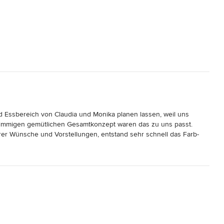
Essbereich von Claudia und Monika planen lassen, weil uns 
stimmigen gemütlichen Gesamtkonzept waren das zu uns passt. 
 Wünsche und Vorstellungen, entstand sehr schnell das Farb- 
 überzeugt. Das Detailkonzept war dann genau auf dem Punkt, 
twickelt mit Ideen, an die wir nie gedacht hatten. Bei allem war 
für uns komplett gelohnt. Auch in der jetzigen Umsetzungsphase, 
Fragen werden immer und schnell beantwortet. Wir fühlen uns sehr 
bst die Empfehlungen für Raumausstatter und Tischler passen 
 Leidenschaft und Freude steckt.