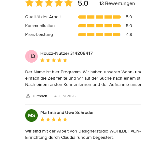
Durchschnittliche
5.0
|
13 Bewertungen
Bewertung:
5
Qualität der Arbeit
5.0
von
Kommunikation
5.0
5
Sternen
Preis-Leistung
4.9
Houzz-Nutzer 314208417
H3
Durchschnittliche Bewertung: 5 von 5 Sternen
Der Name ist hier Programm. Wir haben unseren Wohn- und 
einfach die Zeit fehlte und wir auf der Suche nach einem 
Nach einem ersten Kennenlernen und der Aufnahme unserer
und Materialkonzept. Dieses hatte uns schon voll und ganz
Hilfreich
4. Juni 2026
nach unseren Vorstellungen. Wohlbehagen hat ein Konzept en
die Kommunikation immer offen und freundlich. Es hat sich 
die wir alleine machen, steht Wohlbehagen zur Verfügung. 
Martina und Uwe Schröder
MS
gut aufgehoben und können die Beiden nur empfehlen. Sel
Durchschnittliche Bewertung: 5 von 5 Sternen
perfekt. Man bekommt ein rundum Sorglospaket, indem viel
Wir sind mit der Arbeit von Designerstudio WOHLBEHAGN-

Einrichtung durch Claudia rundum begeistert.
