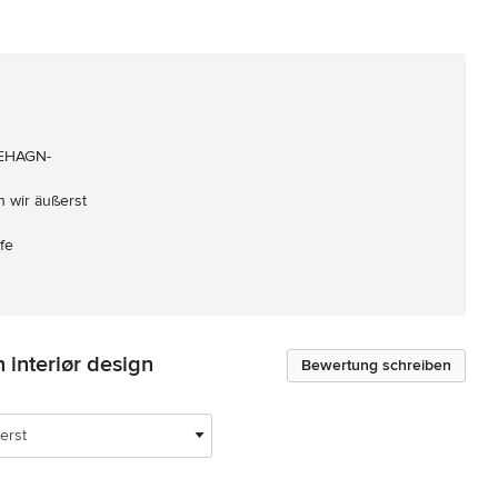
EHAGN-

wir äußerst

fe
interiør design
Bewertung schreiben
erst