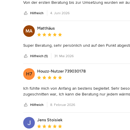
Von der ersten Beratung bis zur Umsetzung wurden wir äuß
kompetent und professionell begleitet.

Hilfreich
4. Juni 2026
Claudia hat unsere Wünsche und Vorstellungen perfekt vers
Besonders hervorheben möchten wir die hervorragende

Kommunikation während des gesamten Projektes.

Matthäus
MA
Fragen wurden schnell beantwortet, Ideen gemeinsam bespr
Durchschnittliche Bewertung: 5 von 5 Sternen
Das Ergebnis entspricht genau unseren Vorstellungen und 
unsere Erwartungen sogar übertroffen.

Super Beratung, sehr persönlich und auf den Punkt abges
Wer Wert auf professionelle Beratung individuelle Gestaltun
und einen zuverlässigen Service legt, ist hier in besten Hän
Hilfreich (1)
31. Mai 2026
Vielen Dank für die tolle Zusammenarbeit -absolute Empfehl
Houzz-Nutzer 739030178
Herzliche Grüße

H7
Durchschnittliche Bewertung: 5 von 5 Sternen
Martina und Uwe
Ich fühlte mich von Anfang an bestens begleitet. Sehr beson
zugeschnitten war,. Ich kann die Beratung nur jedem wärm
Hilfreich
8. Februar 2026
Jens Stoisiek
Durchschnittliche Bewertung: 5 von 5 Sternen