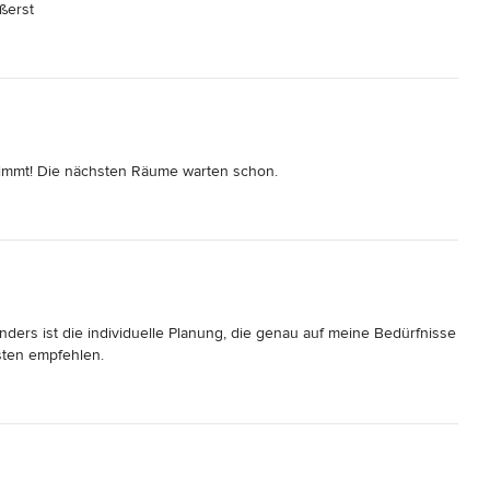
erst

tanden und mit viel Kreativität und Fachwissen umgesetzt.

ochen und wir fühlten uns jederzeit bestens betreut.

hat

timmt! Die nächsten Räume warten schon.
g

den.

ung.

ders ist die individuelle Planung, die genau auf meine Bedürfnisse 
sten empfehlen.