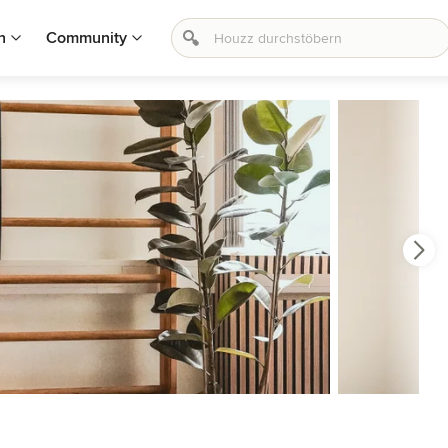
n
Community