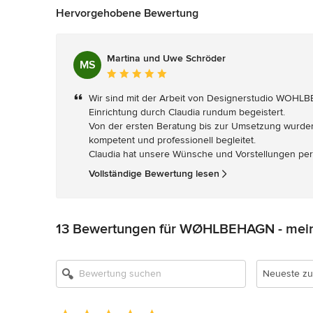
Hervorgehobene Bewertung
Martina und Uwe Schröder
MS
Durchschnittliche
Bewertung:
Wir sind mit der Arbeit von Designerstudio WOHLB
5
Einrichtung durch Claudia rundum begeistert.

von
Von der ersten Beratung bis zur Umsetzung wurden 
5
kompetent und professionell begleitet.

Sternen
Claudia hat unsere Wünsche und Vorstellungen per
Vollständige Bewertung lesen
13 Bewertungen für WØHLBEHAGN - mein 
Neueste zu