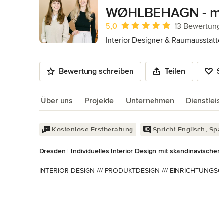
9
WØHLBEHAGN - mei
Durchschnittliche Bewertung: 5 von 
5,0
13 Bewertun
Interior Designer & Raumausstatt
Bewertung schreiben
Teilen
Über uns
Projekte
Unternehmen
Dienstle
Über uns
Kostenlose Erstberatung
Spricht Englisch, S
Dresden | Individuelles Interior Design mit skandinavische
INTERIOR DESIGN /// PRODUKTDESIGN /// EINRICHTUNGS
Stell dir eine Welt vor, in der jeder Mensch an einem Ort l
Mehr lesen
kann. Unsere Herzen brennen dafür, diesem Ziel Stück für 
Zurück zum Menü
möchtest - bei uns bekommst du ein individuelles & liebevol