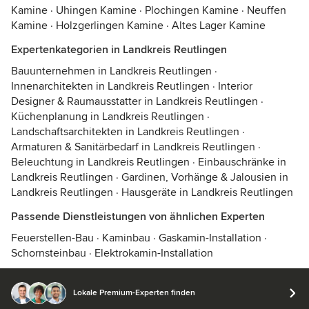
Kamine
·
Uhingen Kamine
·
Plochingen Kamine
·
Neuffen
Kamine
·
Holzgerlingen Kamine
·
Altes Lager Kamine
Expertenkategorien in Landkreis Reutlingen
Bauunternehmen in Landkreis Reutlingen
·
Innenarchitekten in Landkreis Reutlingen
·
Interior
Designer & Raumausstatter in Landkreis Reutlingen
·
Küchenplanung in Landkreis Reutlingen
·
Landschaftsarchitekten in Landkreis Reutlingen
·
Armaturen & Sanitärbedarf in Landkreis Reutlingen
·
Beleuchtung in Landkreis Reutlingen
·
Einbauschränke in
Landkreis Reutlingen
·
Gardinen, Vorhänge & Jalousien in
Landkreis Reutlingen
·
Hausgeräte in Landkreis Reutlingen
Passende Dienstleistungen von ähnlichen Experten
Feuerstellen-Bau
·
Kaminbau
·
Gaskamin-Installation
·
Schornsteinbau
·
Elektrokamin-Installation
Lokale Premium-Experten finden
© 2026 Houzz Inc.