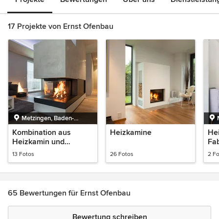
17 Projekte von Ernst Ofenbau
Metzingen, Baden-
Württemberg
Kombination aus
Heizkamine
He
Heizkamin und
Fab
Kachelofen in
13 Fotos
26 Fotos
2 F
Einfamilienhaus
65 Bewertungen für Ernst Ofenbau
Bewertung schreiben