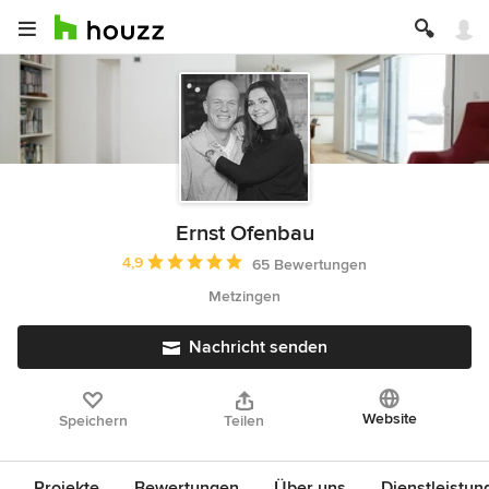
Ernst Ofenbau
Durchschnittliche Bewertung: 4.9 von 5 Sternen
4,9
65 Bewertungen
Metzingen
Nachricht senden
Website
Speichern
Teilen
Projekte
Bewertungen
Über uns
Dienstleistun