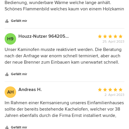
von
Bedienung, wunderbare Wärme welche lange anhält.
5
Schönes Flammenbild welches kaum von einem Holzkamin
Sternen
zu unterscheiden ist.
Gefällt mir
Houzz-Nutzer 964205534
Durchschnittlic
H9
25. April 2023
Bewertung:
5
Unser Kaminofen musste reaktiviert werden. Die Beratung
von
nach der Anfrage war enorm schnell terminiert, aber auch
5
der neue Brenner zum Einbauen kam unerwartet schnell.
Sternen
So schnell hatten wir es nicht erwartet und der Einbau
durch das Team Ernst war völlig problemlos und richtig
Gefällt mir
sauber ( bei einem Kaminofen!) . Wir haben uns richtig
gefreut wie problemlos und schnell alles ging. Richtig guter
Andreas H.
Durchschnittlic
AH
Job.
2. April 2023
Bewertung:
5
Im Rahmen einer Kernsanierung unseres Einfamilienhauses
von
sollte der bereits bestehende Kachelofen, welcher vor 38
5
Jahren ebenfalls durch die Firma Ernst installiert wurde,
Sternen
durch einen modernen Ofen ersetzt werden. In einem
ersten Beratungstermin mit Herrn Ernst wurden Wünsche
Gefällt mir