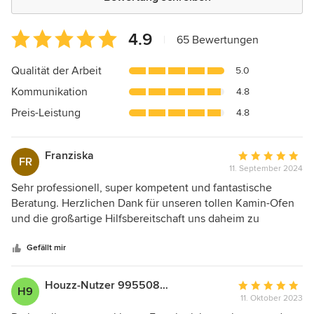
Durchschnittliche
4.9
|
65 Bewertungen
Bewertung:
4.9
Qualität der Arbeit
5.0
von
Kommunikation
4.8
5
Sternen
Preis-Leistung
4.8
Franziska
Durchschnittlic
FR
11. September 2024
Bewertung:
5
Sehr professionell, super kompetent und fantastische
von
Beratung. Herzlichen Dank für unseren tollen Kamin-Ofen
5
und die großartige Hilfsbereitschaft uns daheim zu
Sternen
unterstützen, ein ordentliches Feuer damit
hinzubekommen. Seit dem klappt's!
Gefällt mir
Houzz-Nutzer 995508837
Durchschnittlic
H9
11. Oktober 2023
Bewertung: