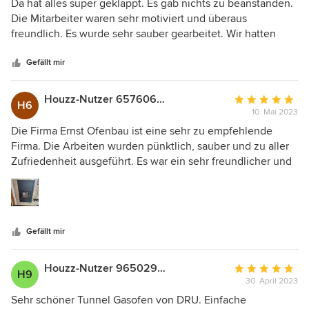
5
Da hat alles super geklappt. Es gab nichts zu beanstanden.
von
Die Mitarbeiter waren sehr motiviert und überaus
5
freundlich. Es wurde sehr sauber gearbeitet. Wir hatten
Sternen
auch keinen Schmutz vom Kaminbau im Haus. Alles
bestens! Werden wir gerne weiter empfehlen. Wir freuen
Gefällt mir
uns schon auf den Winter, wenn wir die angenehme Wärme
unseres Kamins genießen dürfen.
Houzz-Nutzer 657606581
Durchschnittlic
H6
10. Mai 2023
Bewertung:
5
Die Firma Ernst Ofenbau ist eine sehr zu empfehlende
von
Firma. Die Arbeiten wurden pünktlich, sauber und zu aller
5
Zufriedenheit ausgeführt. Es war ein sehr freundlicher und
Sternen
kompetenter Mitarbeiter bei uns.
Gefällt mir
Houzz-Nutzer 965029059
Durchschnittlic
H9
30. April 2023
Bewertung:
5
Sehr schöner Tunnel Gasofen von DRU. Einfache