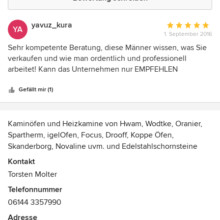
yavuz_kura
Durchschnittlic
YA
1. September 2016
Bewertung:
5
Sehr kompetente Beratung, diese Männer wissen, was Sie
von
verkaufen und wie man ordentlich und professionell
5
arbeitet! Kann das Unternehmen nur EMPFEHLEN
Sternen
Gefällt mir (1)
Kaminöfen und Heizkamine von Hwam, Wodtke, Oranier,
Spartherm, igelOfen, Focus, Drooff, Koppe Öfen,
Skanderborg, Novaline uvm. und Edelstahlschornsteine
und Aussenwandschornsteine (auch farbig) vom Profi.
Kontakt
Infrarotheizungen von Wodtke und Bioethanol Öfen und
Torsten Molter
Ethanolkerzen von Ebios Fire.
Telefonnummer
06144 3357990
Adresse