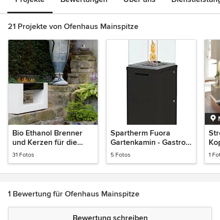
21 Projekte von Ofenhaus Mainspitze
Bio Ethanol Brenner
Spartherm Fuora
Str
und Kerzen für die
Gartenkamin - Gastro
Ko
Gastronomie, Hotels
Heizstrahler
31 Fotos
5 Fotos
1 Fo
und Veranstaltungen
1 Bewertung für Ofenhaus Mainspitze
Bewertung schreiben