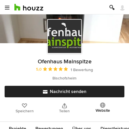
Ofenhaus Mainspitze
Durchschnittliche Bewertung: 5 von 5 Sternen
5,0
1 Bewertung
Bischofsheim
Nachricht senden
Website
Speichern
Teilen
Projekte
Bewertungen
Über uns
Dienstleistun