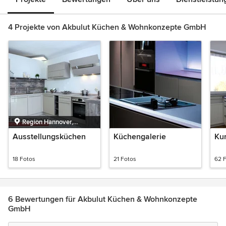
4 Projekte von Akbulut Küchen & Wohnkonzepte GmbH
Region Hannover,
Niedersachsen,
Ausstellungsküchen
Küchengalerie
Ku
Deutschland
18 Fotos
21 Fotos
62 
6 Bewertungen für Akbulut Küchen & Wohnkonzepte
GmbH