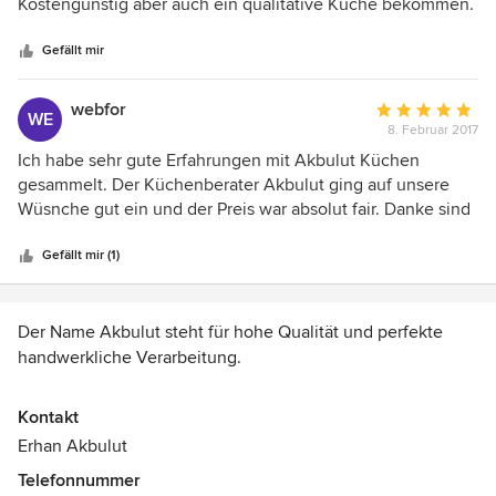
5
Kostengünstig aber auch ein qualitative Küche bekommen.
Sternen
Der Berater war super nett und ist sofort auf unsere
Bedürfnisse eingegangen. Ich kann das Küchenstudio
Gefällt mir
empfehlen. Eine sehr gute Alternative zu den großen
Studios. Pascal
webfor
Durchschnittlic
WE
8. Februar 2017
Bewertung:
5
Ich habe sehr gute Erfahrungen mit Akbulut Küchen
von
gesammelt. Der Küchenberater Akbulut ging auf unsere
5
Wüsnche gut ein und der Preis war absolut fair. Danke sind
Sternen
sehr zufrieden :)
Gefällt mir (1)
Der Name Akbulut steht für hohe Qualität und perfekte
handwerkliche Verarbeitung.
Tradition, Erfahrung, die Symbiose aus perfektem
Kontakt
Handwerk und modernster Fertigung und vor allem ein
Erhan Akbulut
offenes Ohr für die Wünsche unserer Kunden waren für
Telefonnummer
Akbulut Küchentechnik der Maßstab.