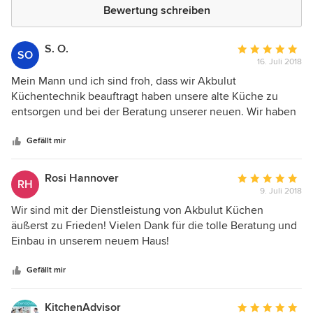
Bewertung schreiben
S. O.
Durchschnittlic
SO
16. Juli 2018
Bewertung:
5
Mein Mann und ich sind froh, dass wir Akbulut
von
Küchentechnik beauftragt haben unsere alte Küche zu
5
entsorgen und bei der Beratung unserer neuen. Wir haben
Sternen
uns für eine einfache Einbauküche entschieden. Es gab
kleine Probleme mit der Positionierung, wegen der
Gefällt mir
Wohnung, jedoch wurde hierfür eine gute Lösung
gefunden. Bin äußert glücklich, dass alles gut geklappt hat.
Rosi Hannover
Durchschnittlic
RH
Somit Daumen hoch!
9. Juli 2018
Bewertung:
5
Wir sind mit der Dienstleistung von Akbulut Küchen
von
äußerst zu Frieden! Vielen Dank für die tolle Beratung und
5
Einbau in unserem neuem Haus!
Sternen
Gefällt mir
KitchenAdvisor
Durchschnittlic