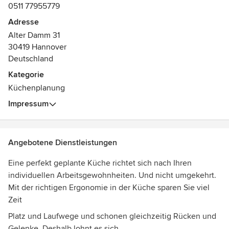
0511 77955779
Vertrauen entsteht aus Verlässlichkeit – das war immer
Adresse
unser Motto. Auch jetzt nach 31 Jahren in der zweiten
Alter Damm 31
Generation bleiben wir diesen Werten treu – ein
30419 Hannover
Qualitätsversprechen an unsere Kunden.
Deutschland
Kategorie
Das Versprechen, unser Know-how und unsere
Küchenplanung
Leidenschaft zum Detail einzusetzen bis der letzte Schliff
die Küche zu Ihrer Küche macht.
Impressum
Mehr Informationen auf:
www.akbulut-kuechen.de
Angebotene Dienstleistungen
Eine perfekt geplante Küche richtet sich nach Ihren
individuellen Arbeitsgewohnheiten. Und nicht umgekehrt.
Mit der richtigen Ergonomie in der Küche sparen Sie viel
Zeit
Platz und Laufwege und schonen gleichzeitig Rücken und
Gelenke. Deshalb lohnt es sich