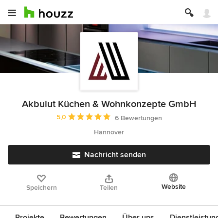
Akbulut Küchen & Wohnkonzepte GmbH
Durchschnittliche Bewertung: 5 von 5 Sternen
5,0
6 Bewertungen
Hannover
Nachricht senden
Website
Speichern
Teilen
Projekte
Bewertungen
Über uns
Dienstleistun