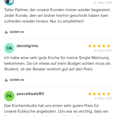
13. März 2018
Bewertung:
5
Toller Partner, der unsere Kunden immer wieder begeistert.
von
Jeder Kunde, den wir bisher hierhin geschickt haben kam
5
zufrieden wieder hinaus. Nur zu empfehlen!
Sternen
Gefällt mir
danielgrims
Durchschnittlic
DA
16. April 2017
Bewertung:
5
Ich habe eine sehr gute Küche für meine Single-Wohnung
von
bekommen. Da ich etwas auf mein Budget achten muss als
5
Student, ist der Berater wirklich gut auf den Preis
Sternen
eingegangen. Preis-Leistung war für mich optimal. Danke!
Gefällt mir
pascalkaatz80
Durchschnittlic
PA
4. März 2017
Bewertung:
5
Das Küchenstudio hat uns einen sehr guten Preis für
von
unsere Eckküche angeboten. Uns war es wichtig, dass wir