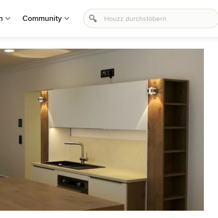
n
Community