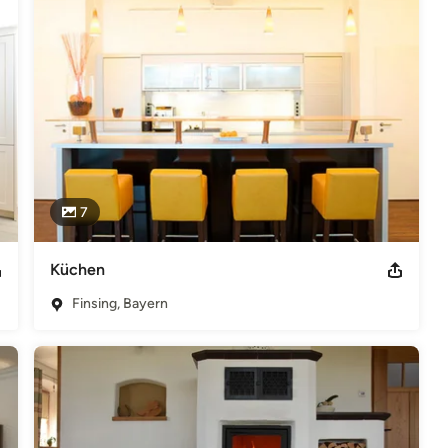
n vor Ort anschauen können und wir individuell für Sie einige 
, damit Sie sich Ihr neues Zuhause besser vorstellen können. 

 sind, damit Sie zu Ihrem neuen Zuhause zurück kommen und sich 
en italienischer Küchendesigner wie Stosa, Barazza und Fhiaba.
 Finsing Mobil: 0170 / 4444 150 E-Mail: infos@design-im-raum-
7
sführender Gesellschafter: Meint Lingel Handelsregister:
a Umsatzsteuergesetz: DE 178 120 125
Küchen
Finsing, Bayern