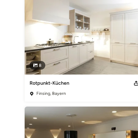
Wir finden einen Termin, bei dem wir uns Ihre Gegebenheite
Vorschläge erarbeiten können. 

Bei einem weiteren Termin erhalten Sie visuelle Vorschläge
Wir arbeiten in Ihrem Zuhause auch während Sie im Urlaub
gleich wohl fühlen können.

In unserem Sortiment befinden sich auch ausgewählte Mark
Impressum
design im raum munich Bürgermeister-Franz-Straße 4 85464
8
munich.de Internet: www.design-im-raum-munich.de Geschäft
München Umsatzsteuer-Identifikationsnummer gemäß § 27 
Kategorie
Rotpunkt-Küchen
Küchenplanung
Finsing, Bayern