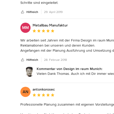
Schritte sind eingeleitet.
Hilfreich
29. April 2019
Metallbau Manufaktur
MM
Durchschnittliche Bewertung: 5 von 5 Sternen
Wir arbeiten seit Jahren mit der Firma Design im raum Mun
Reklamationen bei unseren und deren Kunden. 

Angefangen mit der Planung Ausführung und Umsetzung de
Gerne immer wieder mit der Firma Design im Raum Munich
Hilfreich
28. Februar 2018
Kommentar von Design im raum Munich:
Vielen Dank Thomas. Auch ich mit Dir immer wie
antonkorosec
AN
Durchschnittliche Bewertung: 5 von 5 Sternen
Professionelle Planung zusammen mit eigenen Vorstellunge