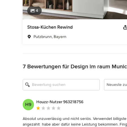
4
Stosa-Küchen Rewind
Putzbrunn, Bayern
Zurück zum Menü
7 Bewertungen für Design im raum Muni
Neueste zu
Houzz-Nutzer 963218756
H9
Durchschnittliche Bewertung: 1 von 5 Sternen
Absolut unzuverlässig und nicht seriös. Verwendet billigste
angezahlt  habe aber dafür keine Leistung bekommen. Finge