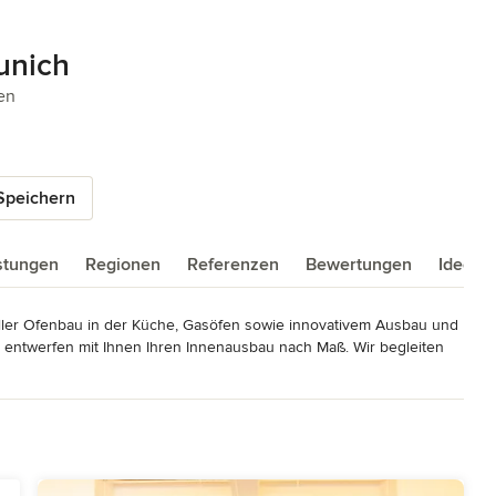
unich
n 5 Sternen
en
Speichern
istungen
Regionen
Referenzen
Bewertungen
Ideenb
ueller Ofenbau in der Küche, Gasöfen sowie innovativem Ausbau und 
d entwerfen mit Ihnen Ihren Innenausbau nach Maß. Wir begleiten 
. 

s Wohlfühlbads oder Ihres  Wohnzimmers brauchen, wir können Ihnen 