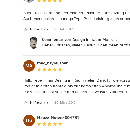
Durchschnittliche Bewertung: 5 von 5 Sternen
Super tolle Beratung. Perfekte crd Planung . Umsetzung erst
Auch menschlich  ein mega Typ . Preis Leistung auch super 
Hilfreich (1)
10. Juli 2017
Kommentar von Design im raum Munich:
Lieber Christian, vielen Dank für den tollen Auft
mac_bayreuther
MA
Durchschnittliche Bewertung: 5 von 5 Sternen
Hallo liebe Firma Desing im Raum vielen Dank für die vorzügl
Von dem ersten Kontakt bis zur kompletten Abwicklung einf
Preis Leistung ist solide und fair ich hin vollstes zufrieden .

Vielen Dank nochmal Grüße aus Bogenhausen !!!
Hilfreich (1)
20. März 2017
Houzz-Nutzer 604781
H6
Durchschnittliche Bewertung: 5 von 5 Sternen