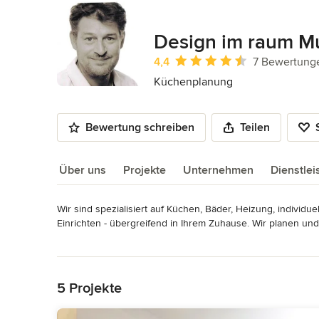
Design im raum M
Durchschnittliche Bewertung: 4.4 vo
4,4
7 Bewertung
Küchenplanung
Bewertung schreiben
Teilen
Über uns
Projekte
Unternehmen
Dienstle
Wir sind spezialisiert auf Küchen, Bäder, Heizung, individ
Über uns
Einrichten - übergreifend in Ihrem Zuhause. Wir planen un
Sie von A bis Z - auf dem Weg zu Ihren Traum-Wohnlösungen
Mehr lesen
Zurück zum Menü
Egal, ob Sie Hilfe bei der Planung Ihrer Traumküche, Ihre
in allen Belangen behilflich sein. 

5 Projekte
Kommen Sie gerne zu uns und wir beraten Sie persönlich.
