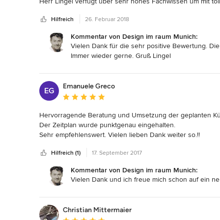
Herr Lingel verfügt über sehr hohes Fachwissen um mit to
Lösungsvorschläge anbieten zu können.

Hilfreich
26. Februar 2018
Vielen Dank Herr Lingel, dass Sie unseren Traum  von Küc
Kommentar von Design im raum Munich:
Vielen Dank für die sehr positive Bewertung. D
Immer wieder gerne. Gruß Lingel
Emanuele Greco
EG
Durchschnittliche Bewertung: 5 von 5 Sternen
Hervorragende Beratung und Umsetzung der geplanten Kü
Der Zeitplan wurde punktgenau eingehalten.

Sehr empfehlenswert. Vielen lieben Dank weiter so.!!
Hilfreich (1)
17. September 2017
Kommentar von Design im raum Munich:
Vielen Dank und ich freue mich schon auf ein ne
Christian Mittermaier