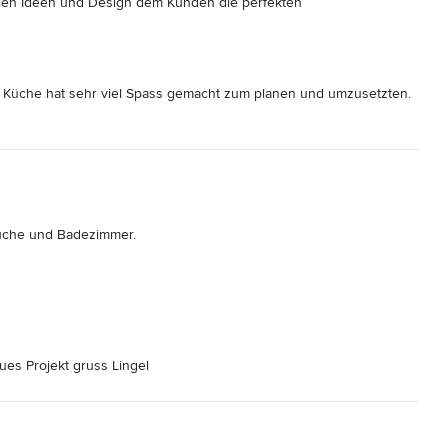
llen Ideen und Design dem Kunden die perfekten 
he geschaffen haben!
ie Küche hat sehr viel Spass gemacht zum planen und umzusetzten.
che und Badezimmer.

ues Projekt gruss Lingel