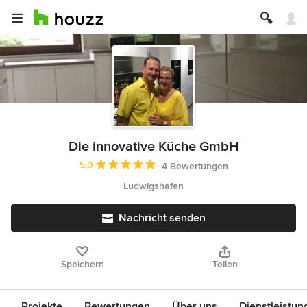
Die innovative Küche GmbH
Durchschnittliche Bewertung: 5 von 5 Sternen
5,0
4 Bewertungen
Ludwigshafen
Nachricht senden
Speichern
Teilen
Projekte
Bewertungen
Über uns
Dienstleistun