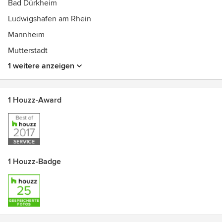
Bad Dürkheim
da, sollten im Laufe der Jahre doch einmal Probleme
auftreten.
Ludwigshafen am Rhein
Auszeichnungen:
Mannheim
Küchenspezialist 2012
Mutterstadt
Ausgezeichneter Küchenspezialist des Jahres 2015 in der
1 weitere anzeigen
Rubrik Kundenzufriedenheit
1 Houzz-Award
1 Houzz-Badge