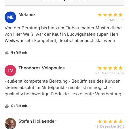
Melanie
Durchschnittlic
ME
12. Mai 2026
Bewertung:
5
Von der Beratung bis hin zum Einbau meiner Musterküche
von
von Herr Weiß, war der Kauf in Ludwigshafen super. Herr
5
Weiß war sehr kompetent, flexibel aber auch klar wenn
Sternen
eine Vorstellung nicht umsetzbar war. Die Weiterleitung an
einen Sanitärbetrieb lief auch reibungslos. Durch seinen
Gefällt mir
Kontakt zu diesem Betrieb, musste ich nicht lange auf
einen Termin warten oder sogar in Kauf nehmen, dass der
Theodoros Velopoulos
Durchschnittlic
TV
Einbau dieser Küche nicht umsetzbar gewesen wäre
27. Dezember 2017
Bewertung:
(Anschlüsse für Geschirrspüler im Hochschrank). Ein
5
- äußerst kompetente Beratung - Bedürfnisse des Kunden
Schrank wird anders genutzt als vorherbestimmt. Bei
von
stehen absolut im Mittelpunkt - nichts ist unmöglich -
diesem wurden die vorgebohrten Löcher so aufgefüllt, dass
5
qualitativ hochwertige Produkte - exzellente Verarbeitung -
sie nicht mal mehr zu erahnen sind. Man merkt, das Herr
Sternen
problemlose und hoch professionelle Montage - perfekte
Weiß seinen Arbeit liebt.
Begleitung von der Planung bis zur Montage der Küche
Gefällt mir
und darüber hinaus Fazit: Einfach spitze und zu 100%
weiterzuempfehlen!!!
Stefan Hollaender
Durchschnittlic
18. Dezember 2016
Bewertung: