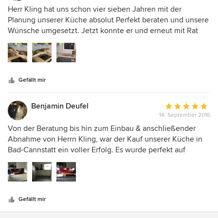
5
Herr Kling hat uns schon vier sieben Jahren mit der
von
Planung unserer Küche absolut Perfekt beraten und unsere
5
Wünsche umgesetzt. Jetzt konnte er und erneut mit Rat
Sternen
und Tat helfen bei unserm Wunsch eines unserer selbst
fotografierten Bilder an die Rückwand zu bringen. Auch
hier wieder perfekte Beratung und Hilfe. Wir danken Herr
Kling und werden das Hause empfehlen!!!
Gefällt mir
Benjamin Deufel
Durchschnittlic
14. September 2016
Bewertung:
5
Von der Beratung bis hin zum Einbau & anschließender
von
Abnahme von Herrn Kling, war der Kauf unserer Küche in
5
Bad-Cannstatt ein voller Erfolg. Es wurde perfekt auf
Sternen
unsere Wünsche eingegangen. Sehr zu empfehlen!!!
Gefällt mir