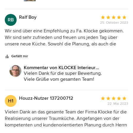
Vorhaben werden wir gerne wieder Firma Klocke
beauftragen.
Ralf Boy
Durchschnittlic
RB
25. Oktober 2023
Bewertung:
5
Wir sind über eine Empfehlung zu Fa. Klocke gekommen.
von
Wir sind sehr zufrieden und freuen uns jeden Tag über
5
unsere neue Küche. Sowohl die Planung, als auch die
Sternen
Umsetzung waren höchst professionell. Wir können die Fa.
Klocke auf jeden Fall empfehlen.
Gefällt mir
Kommentar von KLOCKE Interieur
Möbelwerkstätte GmbH:
Vielen Dank für die super Bewertung.
Viele Grüße vom gesamten Team!
Houzz-Nutzer 137200712
Durchschnittlic
H1
22. Mai 2023
Bewertung:
5
Vielen Dank an das gesamte Team der Firma Klocke für die
von
Realisierung unserer Traumküche. Angefangen von der
5
kompetenten und kundenorientierten Planung durch Herrn
Sternen
Ridder bis hin zum sehr freundlichen und fachkundigen