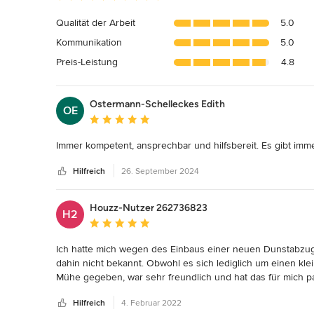
Bewertung:
5
Qualität der Arbeit
5.0
von
Kommunikation
5.0
5
Sternen
Preis-Leistung
4.8
Ostermann-Schelleckes Edith
OE
Durchschnittliche Bewertung: 5 von 5 Sternen
Immer kompetent, ansprechbar und hilfsbereit. Es gibt imm
Hilfreich
26. September 2024
Houzz-Nutzer 262736823
H2
Durchschnittliche Bewertung: 5 von 5 Sternen
Ich hatte mich wegen des Einbaus einer neuen Dunstabzug
dahin nicht bekannt. Obwohl es sich lediglich um einen klei
Mühe gegeben, war sehr freundlich und hat das für mich p
haben einwandfrei geklappt. Bei bei meinem nächsten Küche
Hilfreich
4. Februar 2022