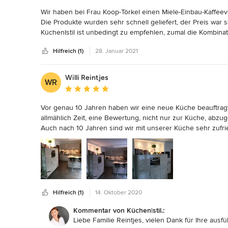
Wir haben bei Frau Koop-Törkel einen Miele-Einbau-Kaffeev
Die Produkte wurden sehr schnell geliefert, der Preis war 
KüchenIstil ist unbedingt zu empfehlen, zumal die Kombinat
ein großer Vorteil ist.

Hilfreich (1)
28. Januar 2021
Roswitha und Dr. Peter Beyer aus Dinslaken
Willi Reintjes
WR
Durchschnittliche Bewertung: 5 von 5 Sternen
Vor genau 10 Jahren haben wir eine neue Küche beauftra
allmählich Zeit, eine Bewertung, nicht nur zur Küche, abzug
Auch nach 10 Jahren sind wir mit unserer Küche sehr zufri
die Geräte zu nutzen und Leckeres zu zaubern. 

Aber beginnen wir vorne:

 Unsere Vorstellungen zu unserer neuen Küche waren eigentlich etwas anders gelagert, bis Frau Koop-Törkel zu uns kam und 
....

Die intensive, kompetente und konstruktive  Beratung  war
Beratung vor Ort und im Küchenstudio mit vielen innovati
Hilfreich (1)
14. Oktober 2020
überzeugt.

Wir haben eine Küche bekommen, in der wir uns seit 10 Jah
Kommentar von Küchen|stil.:
Tag. 

Liebe Familie Reintjes, vielen Dank für Ihre aus