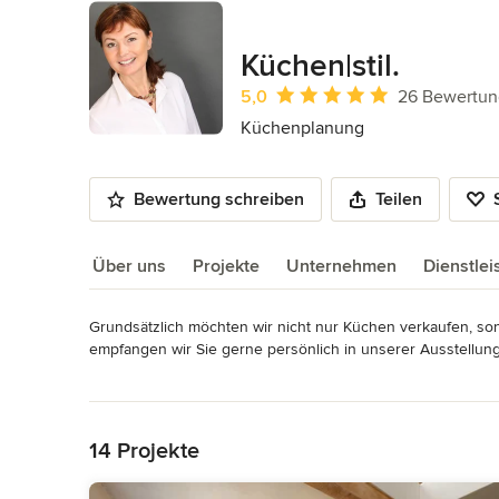
Küchen|stil.
Durchschnittliche Bewertung: 5 von 
5,0
26 Bewertu
Küchenplanung
Bewertung schreiben
Teilen
Über uns
Projekte
Unternehmen
Dienstle
Grundsätzlich möchten wir nicht nur Küchen verkaufen, so
Über uns
empfangen wir Sie gerne persönlich in unserer Ausstellung.
Mehr lesen
Wir laden Sie ein, zu fragen, zu fühlen, zu planen und Ih
Zurück zum Menü
Finden Sie Ihren eigenen Stil bei „Küchen|stil.“!

14 Projekte
Unsere Küchenideen wurden weit über die Dorfgrenze hinaus, 
Hölzern und anderen Materialien lässt oft eigene Stile und