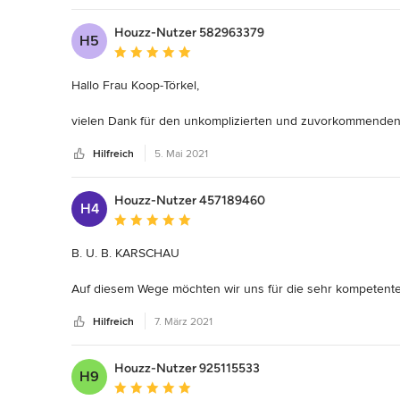
Houzz-Nutzer 582963379
H5
Durchschnittliche Bewertung: 5 von 5 Sternen
Hallo Frau Koop-Törkel,

vielen Dank für den unkomplizierten und zuvorkommenden 
Immer wieder gern!

Hilfreich
5. Mai 2021
Familie B. aus Dinslaken
Houzz-Nutzer 457189460
H4
Durchschnittliche Bewertung: 5 von 5 Sternen
B. U. B. KARSCHAU

Auf diesem Wege möchten wir uns für die sehr kompetent
Planung und die Durchführung der Arbeiten der verschiede
Hilfreich
7. März 2021
Frau Koop - Törkel hat unsere Küche perfekt geplant und e
Wir können die Firma Küchen-Stil nur weiterempfehlen.

Bernd und Barbara Karschau
Houzz-Nutzer 925115533
H9
Durchschnittliche Bewertung: 5 von 5 Sternen