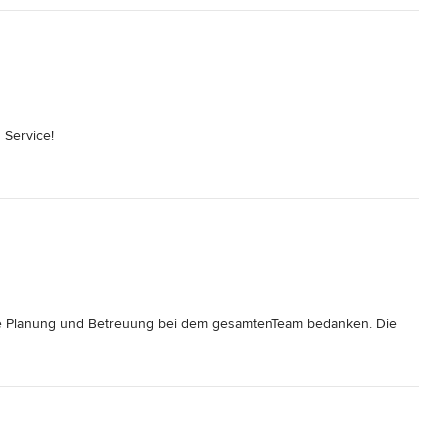
Service!

e Planung und Betreuung bei dem gesamtenTeam bedanken. Die 
nen Gewerke war gut organisiert.

s ist sehr schön geworden. Vielen Dank.
