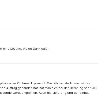
er eine Lösung. Vielen Dank dafür.
shaube an Küchenstil gewandt. Das Küchenstudio war mir bis 
nen Auftrag gehandelt hat, hat man sich bei der Beratung sehr viel 
assende Gerät empfohlen. Auch die Lieferung und der Einbau 
nkauf werde ich mich in jedem Fall wieder dort beraten lassen.