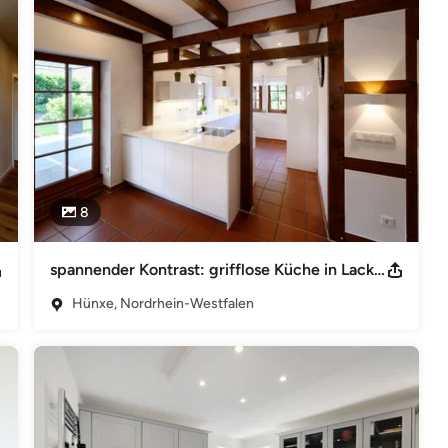
onen zu schaffen, zugleich aber auch die menschliche Sehnsucht 
rtin mit kreativem Denken den Schritt in die Selbstständigkeit. 
 „Holzwerkstatt Olaf Törkel“ aus Dinslaken ausgeführt.
 80 23 Fax:02858 - 83 80 24 Inhaberin:Frau Gabriele Koop-Törkel
K USt-IdNr:DE 814 475 383 E-Mail:info@kuechenstil-huenxe.de
8
spannender Kontrast: grifflose Küche in Lack weiß im Fachwerkhaus eingebettet
Hünxe, Nordrhein-Westfalen