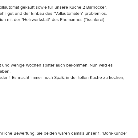
ollautomat gekauft sowie für unsere Küche 2 Barhocker.

sehr gut und der Einbau des "Vollautomaten" problemlos.

ion mit der "Holzwerkstatt" des Ehemannes (Tischlerei)

gt und wenige Wochen später auch bekommen. Nun wird es 
eben.

eden!  Es macht immer noch Spaß, in der tollen Küche zu kochen, 
  schon etwas Besonderes. Letztendlich hat uns die  fachkundige 
ven Ideen  und Denkanstößen  zum Kauf der entworfenen Küche 
ren wohlfühlen und die uns auch heute noch gefällt wie am ersten 
führliche Bewertung. Sie beiden waren damals unser 1. "Bora-Kunde"