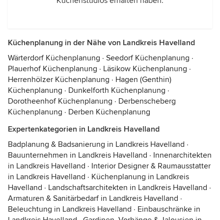
Küchenstudios erhalten haben.
Küchenplanung in der Nähe von Landkreis Havelland
Wärterdorf Küchenplanung
·
Seedorf Küchenplanung
·
Plauerhof Küchenplanung
·
Läsikow Küchenplanung
·
Herrenhölzer Küchenplanung
·
Hagen (Genthin)
Küchenplanung
·
Dunkelforth Küchenplanung
·
Dorotheenhof Küchenplanung
·
Derbenscheberg
Küchenplanung
·
Derben Küchenplanung
Expertenkategorien in Landkreis Havelland
Badplanung & Badsanierung in Landkreis Havelland
·
Bauunternehmen in Landkreis Havelland
·
Innenarchitekten
in Landkreis Havelland
·
Interior Designer & Raumausstatter
in Landkreis Havelland
·
Küchenplanung in Landkreis
Havelland
·
Landschaftsarchitekten in Landkreis Havelland
·
Armaturen & Sanitärbedarf in Landkreis Havelland
·
Beleuchtung in Landkreis Havelland
·
Einbauschränke in