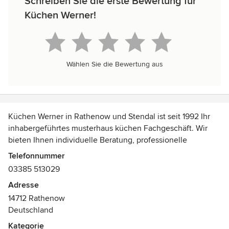
Schreiben Sie die erste Bewertung für
Küchen Werner!
Wählen Sie die Bewertung aus
Küchen Werner in Rathenow und Stendal ist seit 1992 Ihr
inhabergeführtes musterhaus küchen Fachgeschäft. Wir
bieten Ihnen individuelle Beratung, professionelle
Küchenplanung, Montage und Services aus Meisterhand.
Telefonnummer
Elektroinstallateur Ingo Werner und sein Team aus Tischlern
03385 513029
und Elektromonteuren garantieren höchste handwerkliche
Adresse
Kompetenz und realisieren Ihre ganz persönliche Küche.
14712 Rathenow
Deutschland
In unseren Küchenstudios in Rathenow und Stendal
präsentieren wir Ihnen Musterküchen von klassisch bis
Kategorie