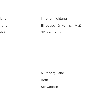
llung
Inneneinrichtung
hnung
Einbauschränke nach Maß
 Maß
3D Rendering
Nürnberg Land
Roth
Schwabach