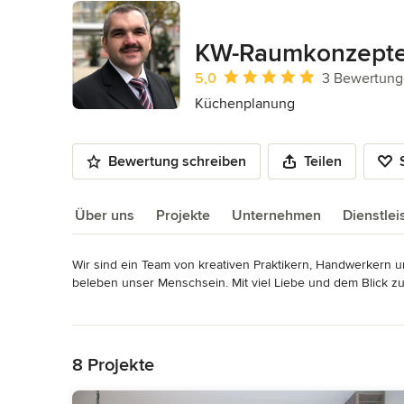
KW-Raumkonzepte 
Durchschnittliche Bewertung: 5 von 
5,0
3 Bewertun
Küchenplanung
Bewertung schreiben
Teilen
Über uns
Projekte
Unternehmen
Dienstle
Wir sind ein Team von kreativen Praktikern, Handwerkern u
Über uns
beleben unser Menschsein. Mit viel Liebe und dem Blick z
Mehr lesen
Bei uns bekommen Sie alles aus einer Hand - Beratung, Mon
Zurück zum Menü
Einrichtung oder Ihrer Küche liegt uns am Herzen. Wir bera
Gesamtbild ergibt. 

8 Projekte
Profitieren Sie von langjähriger praktischer Erfahrung im 