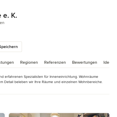
e. K.
5 Sternen
gen
Speichern
istungen
Regionen
Referenzen
Bewertungen
Ideenb
nd erfahrenen Spezialisten für Inneneinrichtung. Wohnräume 
um Detail beleben wir Ihre Räume und einzelnen Wohnbereiche.

tage und Übergabe. Die perfekte und individuelle Planung Ihrer 
ten Sie auch gerne bei Ihnen Zuhause, damit sich ein stimmiges 
Einrichtungs- und Küchenbereich.