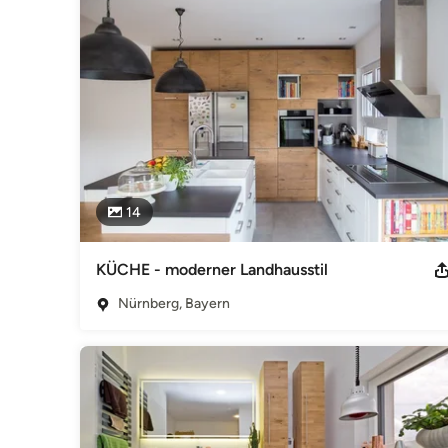
Impressum
KW-Raumkonzepte e. K. Inhaber: Thomas Schimmel Schloßstr
09231 / 97 28 19 E-Mail: info@kw-raumkonzepte.de Register
Registernummer: HRA 2916 Umsatzsteuer-ID: Umsatzsteuer
DE815455560
Kategorie
Küchenplanung
14
KÜCHE - moderner Landhausstil
Nürnberg, Bayern