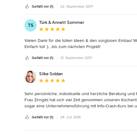
Gefällt mir (1)
22. September 2017
Türk & Annett Sommer
TS
Durchschnittliche Bewertung: 5 von 5 Sternen
Vielen Dank für die tollen Ideen & den sorglosen Einbau! W
Einfach toll :)....bis zum nächsten Projekt!
Gefällt mir (1)
21. September 2017
Silke Soldan
Durchschnittliche Bewertung: 5 von 5 Sternen
Sehr persönliche, individuelle und herzliche Beratung un
Frau Zirngibl hat sich viel Zeit genommen unseren Küchen
sogar eine Unternehmensführung mit Info-Crash-Kurs bei un
diesen eigentlich bis dato nicht im Repertoire hatte... Und w
Gefällt mir (1)
24. Juli 2016
sie uns gewünscht hatten! Vielen Dank!
Zurück zum Menü