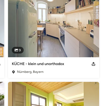
aße 9 95679 Waldershof Kontakt: Telefon: 09231 / 97 28 17 Fax:
eintrag: Eintragung im Handelsregister Registergericht: Weiden
-Identifikationsnummer gemäß §27 a Umsatzsteuergesetz:
9
KÜCHE - klein und unorthodox
Nürnberg, Bayern