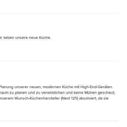
ir lieben unsere neue Küche.

d Planung unserer neuen, modernen Küche mit High-End-Geräten. 
traum zu planen und zu verwirklichen und keine Mühen gescheut, 
serem Wunsch-Küchenhersteller (Next 125) absolviert, da sie 
as soll ich sagen: wir lieben unsere Küche! Sie ist genau so, wie wir 