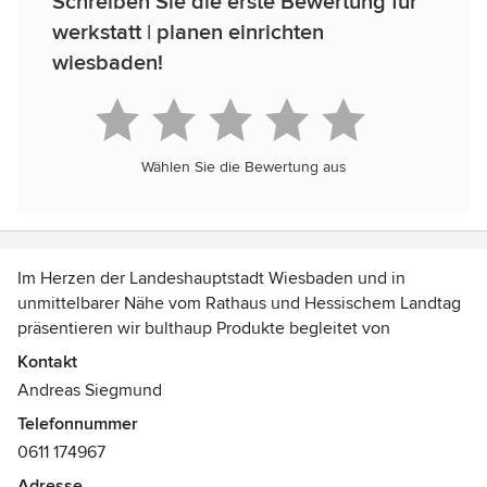
Schreiben Sie die erste Bewertung für
werkstatt | planen einrichten
wiesbaden!
Wählen Sie die Bewertung aus
Im Herzen der Landeshauptstadt Wiesbaden und in
unmittelbarer Nähe vom Rathaus und Hessischem Landtag
präsentieren wir bulthaup Produkte begleitet von
ausgewählten Design-Möbeln und Accessoires rund um
Kontakt
den Lebensraum Wohnen, Kochen und Essen - Raum für
Andreas Siegmund
Ideen und Inspiration, Kommunikation und Wohlbehagen!
Telefonnummer
Lassen Sie sich entführen; wir begleiten Sie gern!
0611 174967
Adresse