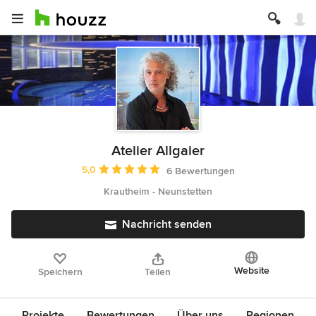
Atelier Allgaier
Durchschnittliche Bewertung: 5 von 5 Sternen
5,0
6 Bewertungen
Krautheim - Neunstetten
Nachricht senden
Website
Speichern
Teilen
Projekte
Bewertungen
Über uns
Regionen