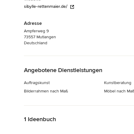
sibylle-rettenmaier.de/
Adresse
Ampferweg 9
73557 Mutlangen
Deutschland
Zurück zum Menü
Angebotene Dienstleistungen
Auftragskunst
Kunstberatung
Bilderrahmen nach Maß
Möbel nach Ma
Zurück zum Menü
1 Ideenbuch