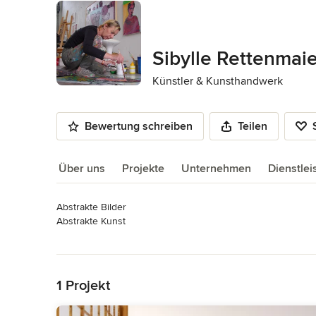
Sibylle Rettenmai
Künstler & Kunsthandwerk
Bewertung schreiben
Teilen
Über uns
Projekte
Unternehmen
Dienstle
Abstrakte Bilder

Über uns
Abstrakte Kunst

Acrylbilder XXL

Mehr lesen
Abstrakte Acrylbilder

Zurück zum Menü
Moderne Acrylbilder

Acrylgemälde

1 Projekt
Acrylbilder abstrakt

Acrylbilder
