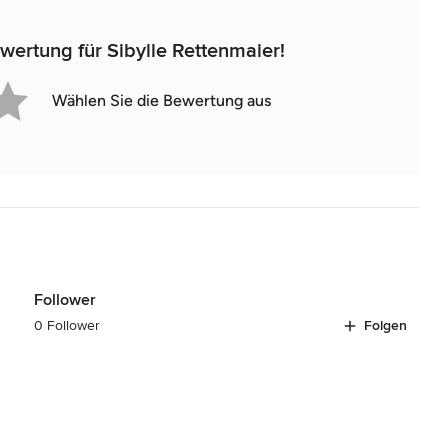
wertung für Sibylle Rettenmaier!
Wählen Sie die Bewertung aus
Follower
0 Follower
Folgen
(0)7171-9979949 Mobil +49(0)160-4794681 E-Mail: art@sibylle-
Nr: 83373/48303 Ust.-ID: DE260578985