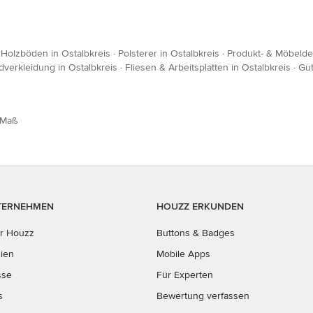
 Holzböden in Ostalbkreis
·
Polsterer in Ostalbkreis
·
Produkt- & Möbeldes
verkleidung in Ostalbkreis
·
Fliesen & Arbeitsplatten in Ostalbkreis
·
Gut
 Maß
TERNEHMEN
HOUZZ ERKUNDEN
r Houzz
Buttons & Badges
ien
Mobile Apps
sse
Für Experten
s
Bewertung verfassen