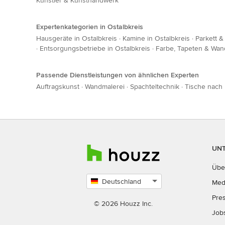
Künstler & Kunsthandwerk
Expertenkategorien in Ostalbkreis
Hausgeräte in Ostalbkreis
·
Kamine in Ostalbkreis
·
Parkett &
·
Entsorgungsbetriebe in Ostalbkreis
·
Farbe, Tapeten & Wand
Passende Dienstleistungen von ähnlichen Experten
Auftragskunst
·
Wandmalerei
·
Spachteltechnik
·
Tische nach
UN
Übe
Deutschland
Med
Land
Pre
auswählen
© 2026 Houzz Inc.
Job