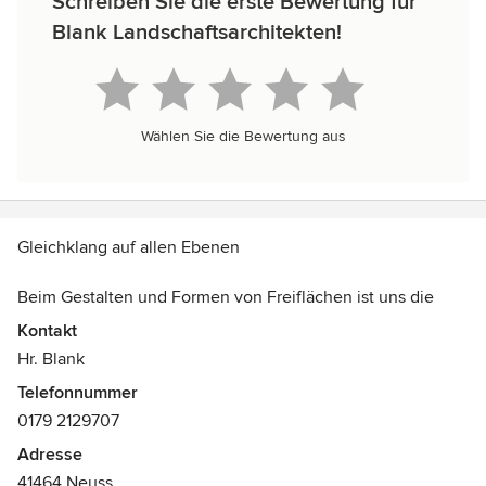
Schreiben Sie die erste Bewertung für
Blank Landschaftsarchitekten!
Wählen Sie die Bewertung aus
Gleichklang auf allen Ebenen
Beim Gestalten und Formen von Freiflächen ist uns die
Einbeziehung der natürlichen Gegebenheiten vor Ort
Kontakt
sowie der individuellen Anforderungen an die Nutzung
Hr. Blank
besonders wichtig. Wesentliches Ziel unserer Planungen
Telefonnummer
ist, Architektur und Umwelt miteinander in Einklang zu
0179 2129707
bringen.
Adresse
41464 Neuss