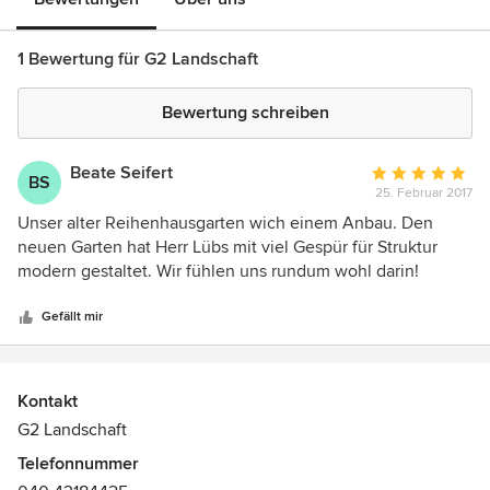
1 Bewertung für G2 Landschaft
Bewertung schreiben
Beate Seifert
Durchschnittlic
BS
25. Februar 2017
Bewertung:
5
Unser alter Reihenhausgarten wich einem Anbau. Den
von
neuen Garten hat Herr Lübs mit viel Gespür für Struktur
5
modern gestaltet. Wir fühlen uns rundum wohl darin!
Sternen
Gefällt mir
Kontakt
G2 Landschaft
Telefonnummer