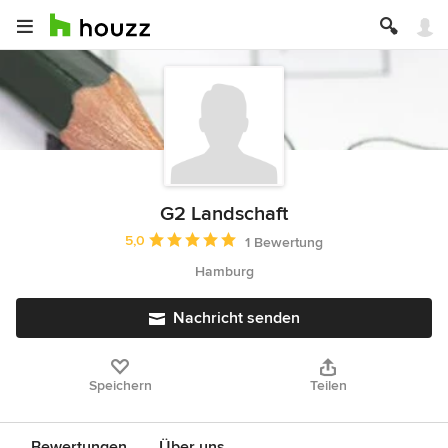
G2 Landschaft
Durchschnittliche Bewertung: 5 von 5 Sternen
5,0
1 Bewertung
Hamburg
Nachricht senden
Speichern
Teilen
Bewertungen
Über uns