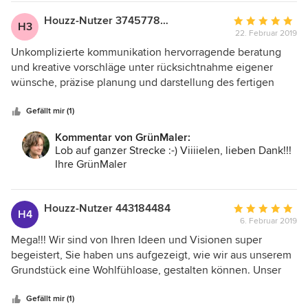
Houzz-Nutzer 374577877
Durchschnittlic
H3
22. Februar 2019
Bewertung:
5
Unkomplizierte kommunikation hervorragende beratung
von
und kreative vorschläge unter rücksichtnahme eigener
5
wünsche, präzise planung und darstellung des fertigen
Sternen
konzepts aussergewöhnliche und moderne
zusammenstellung von formen,farben und material... Fazit:
Gefällt mir (1)
wir freuen uns auf die umsetzung unseres projekts und
Kommentar von GrünMaler:
können es kaum erwarten unsere oase zu genießen. 100%
Lob auf ganzer Strecke :-) Viiiielen, lieben Dank!!!
weiterempfehlung
Ihre GrünMaler
Houzz-Nutzer 443184484
Durchschnittlic
H4
6. Februar 2019
Bewertung:
5
Mega!!! Wir sind von Ihren Ideen und Visionen super
von
begeistert, Sie haben uns aufgezeigt, wie wir aus unserem
5
Grundstück eine Wohlfühloase, gestalten können. Unser
Sternen
erstes Teilprojekt ist umgesetzt und wir freuen uns die
nächsten Abschnitte zu verwirklichen. Wir werden Sie
Gefällt mir (1)