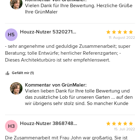
Vielen Dank für Ihre Bewertung. Herzliche Grüße
Ihre GrünMaler
Houzz-Nutzer 532027175
Durchschnittlic
H5
11. August 2022
Bewertung:
5
- sehr angenehme und geduldige Zusammenarbeit; super
von
Beratung; tolle Entwürfe; herrlicher Referenzgarten; -
5
Dieses Architekturbüro ist sehr empfehlenswert.
Sternen
Gefällt mir (1)
Kommentar von GrünMaler:
Vielen lieben Dank für Ihre tolle Bewertung und
das zusätzliche Lob für unseren Garten ... auf den
wir übrigens sehr stolz sind. So mancher Kunde
hat sich nach einem Besuch für mehr Pflanzen in
seinem Garten entschieden ;-) Herzlichst Ihre
GrünMaler
Houzz-Nutzer 386874899
Durchschnittlic
H3
15. Juli 2022
Bewertung:
5
Die Zusammenarbeit mit Frau John war großartig. Sie ist