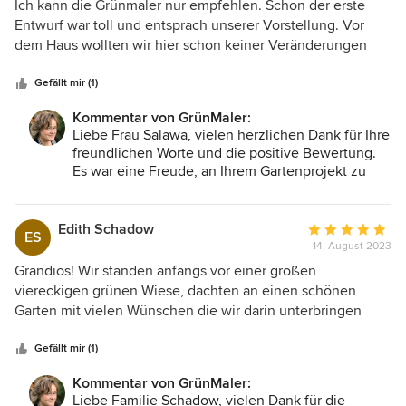
5
Ich kann die Grünmaler nur empfehlen. Schon der erste
von
Entwurf war toll und entsprach unserer Vorstellung. Vor
5
dem Haus wollten wir hier schon keiner Veränderungen
Sternen
mehr. Der ganze Plan wurde per zoomcall mit uns
ausführlich besprochen. Unsere Änderungswünsche
Gefällt mir (1)
wurden schnell umgesetzt und wir können gar nicht
Kommentar von GrünMaler:
erwarten bis der Plan in die Tat umgesetzt wird.
Liebe Frau Salawa, vielen herzlichen Dank für Ihre
freundlichen Worte und die positive Bewertung.
Es war eine Freude, an Ihrem Gartenprojekt zu
arbeiten und Ihre Zufriedenheit ist für uns die
beste Belohnung. Ihre GrünMaler
Edith Schadow
Durchschnittlic
ES
14. August 2023
Bewertung:
5
Grandios! Wir standen anfangs vor einer großen
von
viereckigen grünen Wiese, dachten an einen schönen
5
Garten mit vielen Wünschen die wir darin unterbringen
Sternen
wollten und erhielten letztendlich einen Plan für ein
traumhaft schönes Wellness- und Schlaraffenland. Wir
Gefällt mir (1)
wussten so ungefähr was im Garten stehen sollte, aber
Kommentar von GrünMaler:
hätten wir ihn selbst gestaltet hätte es auch genauso
Liebe Familie Schadow, vielen Dank für die