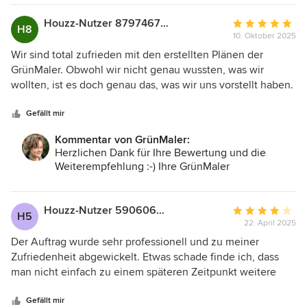
fühlen werden. Alles Gute...Ihre GrünMaler
Houzz-Nutzer 879746779
Durchschnittlic
H8
10. Oktober 2025
Bewertung:
5
Wir sind total zufrieden mit den erstellten Plänen der
von
GrünMaler. Obwohl wir nicht genau wussten, was wir
5
wollten, ist es doch genau das, was wir uns vorstellt haben.
Sternen
Die Beratung war durchgehend freundlich, kompetent und
zuverlässig. Bereits im Erstgespräch wurden viele Inputs
Gefällt mir
gegeben, die im Laufe der Zeit immer weiter verfeinert
Kommentar von GrünMaler:
wurden. Die Details wurden alle mit unseren örtlichen
Herzlichen Dank für Ihre Bewertung und die
Gegebenheiten abgestimmt und nun liegen die fertigen
Weiterempfehlung :-) Ihre GrünMaler
Pläne ausgedruckt vor uns und wir freuen uns schon jetzt
auf die Umsetzung und das Endergebnis. Vielen Dank für
die tolle Arbeit. Wir würden uns jederzeit wieder für die
Houzz-Nutzer 590606397
Durchschnittlic
H5
GrünMaler entscheiden und haben sie bereits an Bekannte
22. April 2025
Bewertung:
weiterempfohlen.
4
Der Auftrag wurde sehr professionell und zu meiner
von
Zufriedenheit abgewickelt. Etwas schade finde ich, dass
5
man nicht einfach zu einem späteren Zeitpunkt weitere
Sternen
Pläne zubuchen kann und dass im Konzeptplan keine
Bemaßung integriert ist.
Gefällt mir