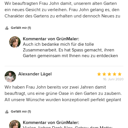
über viele Jahre Freude bereitet. Ihre GrünMaler
5
Wir beauftragten Frau John damit, unserem alten Garten
von
ein neues Gesicht zu verleihen. Frau John gelang es, den
5
Charakter des Gartens zu erhalten und dennoch Neues zu
Sternen
gestalten. Dabei erarbeitete sie mit viel Gefühl für unsere
Vorstellungen ein Projekt, in dem Liebgewonnenes
Gefällt mir (1)
erhalten blieb und neue Bepflanzungen und
Kommentar von GrünMaler:
Gestaltungsideen dem Garten wieder ein Gesicht gaben. In
Auch ich bedanke mich für die tolle
mühevoller Kleinarbeit wurde der umfangreiche Bestand
Zusammenarbeit. Es hat Spass gemacht, ihren
analysiert und ein Konzept erarbeitet, das uns voll und
Garten gemeinsam mit Ihnen neu zu entdecken
ganz begeisterte. Nun geht es an die Umsetzung. Gut zu
und den "Rohdiamanten auf den Schliff"
wissen, dass wir dabei auch weiterhin auf ihre Ratschläge
vorzubereiten. Ihr GrünMaler Grit John
zurückgreifen können. Vielen Dank, Frau John!
Alexander Lägel
Durchschnittlic
16. Juni 2020
Bewertung:
5
Wir haben Frau John bereits vor zwei Jahren damit
von
beauftragt, uns eine grüne Oase in den Garten zu zaubern.
5
All unsere Wünsche wurden konzeptionell perfekt geplant
Sternen
und mit vielen individuellen Details versehen - angefangen
von der Auswahl der passenden Pflanzen in einer "Ostsee
Gefällt mir (1)
Ecke" bis hin zur gestalterischen Umsetzung einer
Kommentar von GrünMaler:
Aussenküche am richtigen Platz im Garten. Die Umsetzung