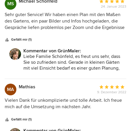
Michael Schönfeld
Durchschnittlic
MS
24. Januar 2023
Bewertung:
5
Sehr guter Service! Wir haben einen Plan mit den Maßen
von
des Gartens, ein paar Bilder und Infos hochgeladen, die
5
Gespräche liefen problemlos per Zoom und die Ergebnisse
Sternen
sind super geworden. Zu einem unschlagbaren Preis. Wir
hätten wahrscheinlich auch die 3D Visualisierung direkt mit
Gefällt mir (1)
dazu nehmen sollen, weil die Buchung im Paket deutlich
Kommentar von GrünMaler:
günstiger gewesen wäre.
Liebe Familie Schönfeld, es freut uns sehr, dass
Sie so zufrieden sind. Gerade in kleinen Gärten
mit viel Einsicht bedarf es einer guten Planung,
um Räume der unterschiedlichsten Nutzung mit
Privatsphäre zu schaffen. Herzlichst Ihre
GrünMaler
Mathias
Durchschnittlic
MA
9. Dezember 2022
Bewertung:
5
Vielen Dank für unkomplizierte und tolle Arbeit. Ich freue
von
mich auf die Umsetzung im nächsten Jahr.
5
Sternen
Gefällt mir (1)
Kommentar von GrünMaler: