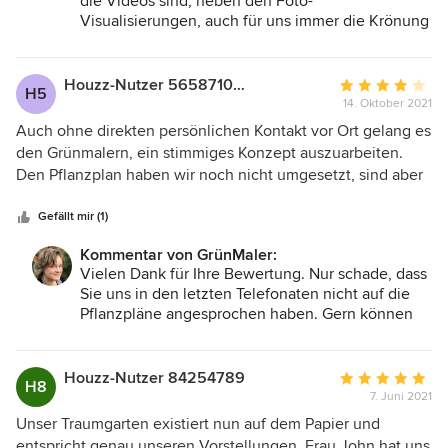
die Videos sind, neben den Foto-
Visualisierungen, auch für uns immer die Krönung
unserer Planungen. Sie spiegeln noch vor dem
Bau die Einheit von Haus und Garten wider,
Räume nebst ihrer vertikalen Strukturen lassen
Houzz-Nutzer 565871010
Durchschnittlic
H5
sich super erkennen und die Pflanzungen
14. Oktober 2021
Bewertung:
erwecken den Eindruck, als hätten sie schon
4
Auch ohne direkten persönlichen Kontakt vor Ort gelang es
mehrere Vegetationsperioden hinter sich.
von
den Grünmalern, ein stimmiges Konzept auszuarbeiten.
Liebe Grüße Ihre GrünMaler
5
Den Pflanzplan haben wir noch nicht umgesetzt, sind aber
Sternen
schon sehr gespannt auf das Ergebnis. Wir hätten uns mehr
Eingehen auf unsere Pflanzenwünsche bzw. Erklärung für
Gefällt mir (1)
die Nichtrealisierung erhofft.
Kommentar von GrünMaler:
Vielen Dank für Ihre Bewertung. Nur schade, dass
Sie uns in den letzten Telefonaten nicht auf die
Pflanzpläne angesprochen haben. Gern können
wir dieses Gespräch aber auch nachträglich noch
führen.
Die Grundlage für unsere Pflanzenplanung bilden
Houzz-Nutzer 84254789
Durchschnittlic
H8
vorerst natürlich die Wünsche unserer Kunden.
7. Juni 2021
Bewertung:
Als Planer beachten wir neben dem
5
Unser Traumgarten existiert nun auf dem Papier und
Pflanzenbestand auch die Standortbedingungen
von
entspricht genau unseren Vorstellungen. Frau John hat uns