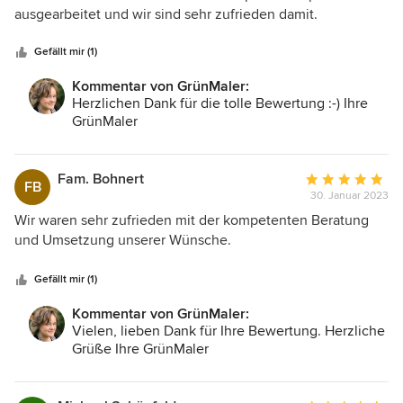
5
ausgearbeitet und wir sind sehr zufrieden damit.
Sternen
Gefällt mir (1)
Kommentar von GrünMaler:
Herzlichen Dank für die tolle Bewertung :-) Ihre
GrünMaler
Fam. Bohnert
Durchschnittlic
FB
30. Januar 2023
Bewertung:
5
Wir waren sehr zufrieden mit der kompetenten Beratung
von
und Umsetzung unserer Wünsche.
5
Sternen
Gefällt mir (1)
Kommentar von GrünMaler:
Vielen, lieben Dank für Ihre Bewertung. Herzliche
Grüße Ihre GrünMaler