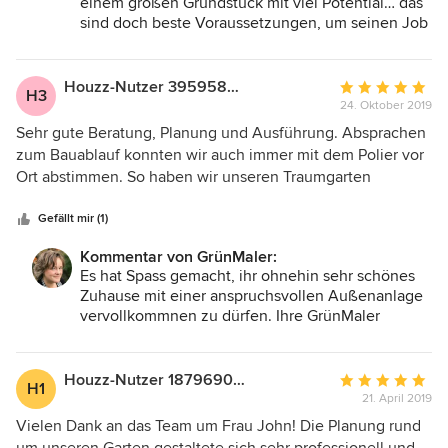
einem großen Grundstück mit viel Potential… das
Vorhabens zu haben. Ganz lieben Dank an Frau John, die
sind doch beste Voraussetzungen, um seinen Job
uns sehr geholfen, nicht komplett verbogen und überzeugt
zu machen.
hat, dass Beton und Stein mit Grün durchaus eine sehr gute
Vielen, lieben Dank für die herzlichen Worte und
Symbiose ergeben kann. Ausserdem ist das
das uns entgegen gebrachte Vertrauen.
Houzz-Nutzer 395958950
Durchschnittlic
H3
Ihre GrünMaler
Internetkonzept sehr praktisch, effizient und sorgt für eine
24. Oktober 2019
Bewertung:
schnelle und gute Abwicklung des Projektes. Wir sind
5
Sehr gute Beratung, Planung und Ausführung. Absprachen
rundum zufrieden! Herzlichen Dank dem Grünmaler Team,
von
zum Bauablauf konnten wir auch immer mit dem Polier vor
die ihrem namen voll gerecht werden!
5
Ort abstimmen. So haben wir unseren Traumgarten
Sternen
bekommen.
Gefällt mir (1)
Kommentar von GrünMaler:
Es hat Spass gemacht, ihr ohnehin sehr schönes
Zuhause mit einer anspruchsvollen Außenanlage
vervollkommnen zu dürfen. Ihre GrünMaler
Houzz-Nutzer 187969034
Durchschnittlic
H1
21. April 2019
Bewertung:
5
Vielen Dank an das Team um Frau John! Die Planung rund
von