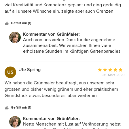
von
viel Kreativität und Kompetenz geplant und ging geduldig
5
auf all unsere Wünsche ein, zeigte aber auch Grenzen,
Sternen
wenn dies nötig war. Am Ende erhielten wir „Die grüne
Mappe“ mit den gewünschten Plänen in einer sehr
Gefällt mir (1)
ansprechenden Form. Wir können die Umsetzung kaum
Kommentar von GrünMaler:
erwarten und danken für die gute Zusammenarbeit.
Auch von uns vielen Dank für die angenehme
Zusammenarbeit. Wir wünschen Ihnen viele
erholsame Stunden im künftigen Gartenparadies.
Ihre GrünMaler
Ute Spring
Durchschnittlic
US
26. März 2020
Bewertung:
5
Wir haben die Grünmaler beauftragt, aus unserem sehr
von
grossen und bisher wenig grünem und eher praktischem
5
Grundstück etwas besonderes, aber weiterhin
Sternen
zweckentsprechendes zu gestalten. Es ist Ihnen
ausgezeichnet gelungen, Struktur, Grün, Licht und
Gefällt mir (1)
Sitzoasen trotz landwirtschaftlicher Nutzung des
Kommentar von GrünMaler:
Grundstückes zu etablieren. Wir sind sehr glücklich, jetzt
Nette Menschen mit Lust auf Veränderung nebst
eine Anleitung für unsere sukzessive Implementierung des