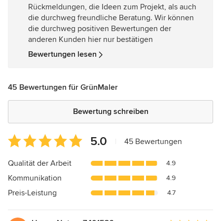
Rückmeldungen, die Ideen zum Projekt, als auch
Sternen
die durchweg freundliche Beratung. Wir können
die durchweg positiven Bewertungen der
anderen Kunden hier nur bestätigen
Bewertungen lesen
45 Bewertungen für GrünMaler
Bewertung schreiben
Durchschnittliche
5.0
|
45 Bewertungen
Bewertung:
5
Qualität der Arbeit
4.9
von
Kommunikation
4.9
5
Sternen
Preis-Leistung
4.7