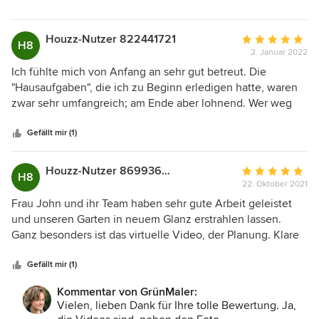
die Realisierung einsteigen zu können. Wir können die
im "überarbeiteten" Garten; der übrigens auch
Zusammenarbeit mit den GrünMalern daher als sehr gut
schon im vorgefundenen Zustand die Liebe der
bewerten und jedem empfehlen ! Preis-Leistung stehen
Eigentümer zum Grün ausgestrahlt hat ;-)
Houzz-Nutzer 822441721
Durchschnittlic
H8
Herzlichst Ihre GrünMaler
hier in einem absolut fairen Verhältnis und das Ergebnis
2. Januar 2022
Bewertung:
macht endlich wieder Lust auf das eigene Grundstück (in
5
Ich fühlte mich von Anfang an sehr gut betreut. Die
unserem Fall ging es um eine Neugestaltung nach 15
von
"Hausaufgaben", die ich zu Beginn erledigen hatte, waren
Jahren...) Danke an die GrünMaler !!
5
zwar sehr umfangreich; am Ende aber lohnend. Wer weg
Sternen
möchte von o8/15 findet hier sicher den richtigen
Ansprechpartner.
Gefällt mir (1)
Houzz-Nutzer 869936525
Durchschnittlic
H8
22. Oktober 2021
Bewertung:
5
Frau John und ihr Team haben sehr gute Arbeit geleistet
von
und unseren Garten in neuem Glanz erstrahlen lassen.
5
Ganz besonders ist das virtuelle Video, der Planung. Klare
Sternen
Empfehlung !
Gefällt mir (1)
Kommentar von GrünMaler:
Vielen, lieben Dank für Ihre tolle Bewertung. Ja,