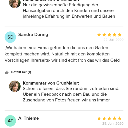
tollen Ideen. Wir sind sehr zufrieden mit dem entworfenen
Nur die gewissenhafte Erledigung der
Gartenkonzept und freuen uns dieses umzusetzen.
Hausaufgaben durch den Kunden und unsere
Herzlichen Dank an Frau John
jahrelange Erfahrung im Entwerfen und Bauen
von Gartenanlagen machen die Planung über
solch eine Entfernung überhaupt möglich. Und
sie, Familie Lov, haben sich durch ihre Zuarbeit
Sandra Döring
Durchschnittlic
SD
ebenso ein Bienchen verdient ;-)
22. Juli 2020
Bewertung:
Vielen Dank Ihr GrünMaler Grit John
5
„Wir haben eine Firma gefunden die uns den Garten
von
komplett machen wird. Natürlich mit den kompletten
5
Vorschlägen Ihrerseits- wir sind echt froh das wir das Geld
Sternen
für ihre tolle Leistung ausgegeben haben und freuen uns
schon darauf im nächsten Sommer unseren tollen Garten
Gefällt mir (1)
genießen zu können ! Eine Traumhafte Terasse haben wir
Kommentar von GrünMaler:
schon fertig! Ich sende ihnen sicher Bilder wenn wir fertig
Schön zu lesen, dass Sie rundum zufrieden sind.
sind! Vielen Dank und wir empfehlen sie weiter.“
Über ein Feedback nach dem Bau und die
Zusendung von Fotos freuen wir uns immer
wieder. Nur so ist es uns möglich, auch aus
unseren Fehlern zu lernen und unsere Arbeit stets
zu perfektionieren. Und wir freuen uns natürlich
A. Thieme
Durchschnittlic
AT
auch gern mit den Kunden, wenn "unser" Garten
29. Juni 2020
Bewertung: