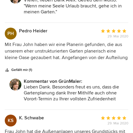
Vielen, lieben Dank Alex. Getreu dem Motto:
erfolgte dann seit zwei Jahren Schritt für Schritt. In dieser
"Wenn meine Seele Urlaub braucht, gehe ich in
Zeit konnten wir Frau John immer wieder mit einbinden -
meinen Garten."
um die perfekte Umsetzung Ihrer Ideen auch sicherstellen
zu können. Diese Investition hat sich - gerade in diesen
Zeiten - absolut gelohnt, denn wir können uns jetzt jeden
Pedro Heider
Durchschnittlic
PH
Tag wie im Urlaub fühlen. Besten Dank für die tollen Ideen
29. Mai 2020
Bewertung:
und die vielen hilfreichen Tipps und Kniffe. Wir empfehlen
5
Mit Frau John haben wir eine Planerin gefunden, die aus
Frau John jederzeit weiter.
von
unserem eher unstrukturierten Garten planerisch eine
5
kleine Oase gezaubert hat. Angefangen von der Aufteilung
Sternen
des Grundstücks, über die Planung der Outdoorküche
sowie der neuen Terrasse bis hin zum Vorschlag der
Gefällt mir (1)
Pflanzen und der Beleuchtung hat Frau John voll unseren
Kommentar von GrünMaler:
Nerv getroffen. Nun freuen wir uns auf die praktische
Lieben Dank. Besonders freut es uns, dass die
Umsetzung. Wir werden sie jederzeit gerne
Gartenplanung dank Ihrer Mithilfe auch ohne
weiterempfehlen.
Vorort-Termin zu Ihrer vollsten Zufriedenheit
realisiert wurde. Ihre GrünMaler
K. Schwabe
Durchschnittlic
KS
29. Mai 2020
Bewertung:
5
Frau John hat die Außenanlagen unseres Grundstücks mit