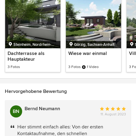
Steinheim, Nordrhein-
Görzig, Sachsen-Anhalt
Westfalen
Dachterrasse als
Wiese war einmal
Vil
Hauptakteur
3 Fotos
3 Fotos
1 Video
3 F
Hervorgehobene Bewertung
Bernd Neumann
Durchschnittlich
BN
11. August 2023
Bewertung:
5
Hier stimmt einfach alles: Von der ersten
von
Kontaktaufnahme, den schnellen
5