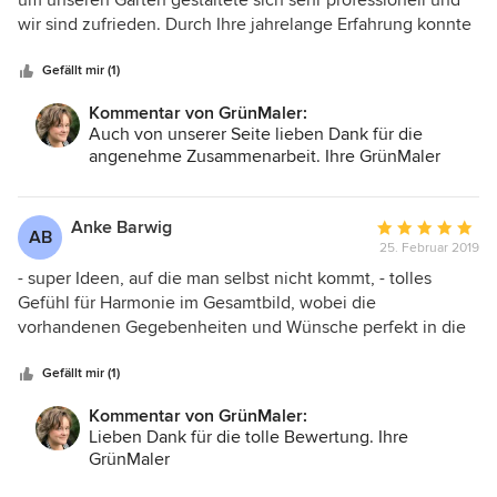
um unseren Garten gestaltete sich sehr professionell und
5
wir sind zufrieden. Durch Ihre jahrelange Erfahrung konnte
Sternen
uns Frau John stets mit guten Ideen weiterhelfen. Klasse!
Liebe Grüße aus Oberröblingen.
Gefällt mir (1)
Kommentar von GrünMaler:
Auch von unserer Seite lieben Dank für die
angenehme Zusammenarbeit. Ihre GrünMaler
Anke Barwig
Durchschnittlic
AB
25. Februar 2019
Bewertung:
5
- super Ideen, auf die man selbst nicht kommt, - tolles
von
Gefühl für Harmonie im Gesamtbild, wobei die
5
vorhandenen Gegebenheiten und Wünsche perfekt in die
Sternen
Planung aufgenommen werden und umsetzbar sind. Es ist
ein Garten entstanden, der das zu Hause zu etwas
Gefällt mir (1)
besonderem gemacht hat. Jederzeit wieder!!!
Kommentar von GrünMaler:
Lieben Dank für die tolle Bewertung. Ihre
GrünMaler