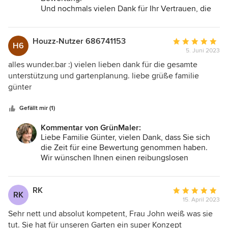
sind sehr zufrieden damit und nächstes Jahr wird der
Und nochmals vielen Dank für Ihr Vertrauen, die
Garten neu gestaltet. Wir können Frau John sehr
Außenanlagen eines so imposanten und
empfehlen!
historischen Anwesens gestalten zu dürfen. Ihre
GrünMaler
Houzz-Nutzer 686741153
Durchschnittlic
H6
5. Juni 2023
Bewertung:
5
alles wunder.bar :) vielen lieben dank für die gesamte
von
unterstützung und gartenplanung. liebe grüße familie
5
günter
Sternen
Gefällt mir (1)
Kommentar von GrünMaler:
Liebe Familie Günter, vielen Dank, dass Sie sich
die Zeit für eine Bewertung genommen haben.
Wir wünschen Ihnen einen reibungslosen
Bauablauf und viele schöne Jahre in Ihrem neuen
Zuhause. Ihre GrünMaler
RK
Durchschnittlic
RK
15. April 2023
Bewertung:
5
Sehr nett und absolut kompetent, Frau John weiß was sie
von
tut. Sie hat für unseren Garten ein super Konzept