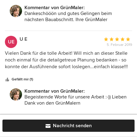
jederzeit gerne weiterempfehlen.
Kommentar von GrünMaler:
Dankeschööön und gutes Gelingen beim
nächsten Bauabschnitt. Ihre GrünMaler
U E
Durchschnittlic
UE
5. Februar 2019
Bewertung:
5
Vielen Dank für die tolle Arbeit! Will mich an dieser Stelle
von
noch einmal für die detailgetreue Planung bedanken - so
5
konnte der Ausführende sofort loslegen...einfach klasse!!!
Sternen
Jeder der denkt, er hätte einen perfekten Garten....lasst die
Grünmaler mal ran...
Gefällt mir (1)
Kommentar von GrünMaler:
Begeisternde Worte für unsere Arbeit :-)) Lieben
Dank von den GrünMalern
Nachricht senden
Deutschland | Entwurfsarbeiten und professionelle
Gartenplanung