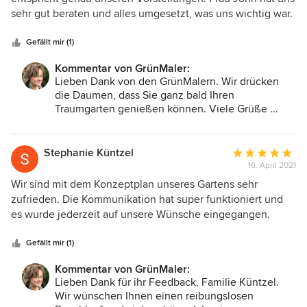
und Lebensbereiche der neuen Pflanzen, um dem
5
sehr gut beraten und alles umgesetzt, was uns wichtig war.
Kunden ganzjährige und über viele Jahre
Sternen
Wir hoffen, dass wir eine Firma finden, die unser
ausgewogene Pflanzungen auszuarbeiten. In sehr
Gartenprojekt so verwirklichen kann.
Gefällt mir (1)
kleinen Gärten stellt sich uns da so manche
Herausforderung.
Kommentar von GrünMaler:
Lieben Dank von den GrünMalern. Wir drücken
die Daumen, dass Sie ganz bald Ihren
Traumgarten genießen können. Viele Grüße ...
Stephanie Küntzel
Durchschnittlic
16. April 2021
Bewertung:
5
Wir sind mit dem Konzeptplan unseres Gartens sehr
von
zufrieden. Die Kommunikation hat super funktioniert und
5
es wurde jederzeit auf unsere Wünsche eingegangen.
Sternen
Herzlichen Dank!
Gefällt mir (1)
Kommentar von GrünMaler:
Lieben Dank für ihr Feedback, Familie Küntzel.
Wir wünschen Ihnen einen reibungslosen