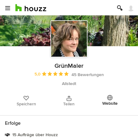
GrünMaler
Durchschnittliche Bewertung: 5 von 5 Sternen
5,0
45 Bewertungen
Allstedt
Website
Speichern
Teilen
Erfolge
15 Aufträge über Houzz