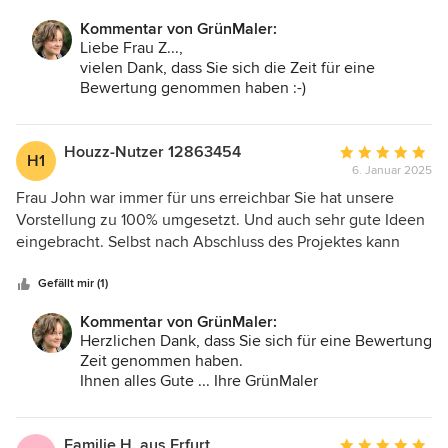
Kommentar von GrünMaler:
Liebe Frau Z...,
vielen Dank, dass Sie sich die Zeit für eine
Bewertung genommen haben :-)
Leider kann in einem Konzeptplan, der Strukturen
aufgreift und dem Kunden ein erstes Raumgefühl
vermitteln soll, keine Bemaßung vorgenommen
Houzz-Nutzer 12863454
Durchschnittlic
H1
werden, da diese schlichtweg nicht zu erkennen
6. Januar 2025
Bewertung:
wäre. Im weiterführenden Planungsschritt werden
5
Frau John war immer für uns erreichbar Sie hat unsere
dann Maße und Mengen im Rahmen der
von
Vorstellung zu 100% umgesetzt. Und auch sehr gute Ideen
Ausführungsplanung in einem Werkplan
5
eingebracht. Selbst nach Abschluss des Projektes kann
dargestellt. Da unsere Pläne grundsätzlich
Sternen
man sie immer erreichen. Wir würden sie jeden der ein
maßstabsgetreu gezeichnet sind, könnten Sie die
Projekt plant weiterempfehlen.
Gefällt mir (1)
Maße aber auch nach dem Druck mit dem Lineal
oder mit der passenden Software direkt im
Kommentar von GrünMaler:
Computer ermitteln.
Herzlichen Dank, dass Sie sich für eine Bewertung
Wie bei unserem letzten Telefonat besprochen, ist
Zeit genommen haben.
es natürlich möglich, Pläne nachzubuchen, wenn
Ihnen alles Gute ... Ihre GrünMaler
der Auftrag dazu spätestens 2 Wochen nach
Übergabe der letzten Planungsunterlagen erfolgt.
In diesem Fall berechnen wir für den erhöhten
Familie H. aus Erfurt
Durchschnittlic