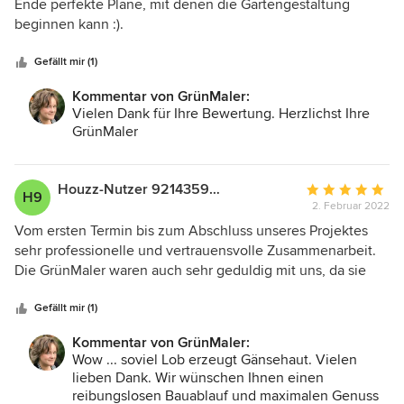
von
Ende perfekte Pläne, mit denen die Gartengestaltung
5
beginnen kann :).
Sternen
Gefällt mir (1)
Kommentar von GrünMaler:
Vielen Dank für Ihre Bewertung. Herzlichst Ihre
GrünMaler
Houzz-Nutzer 921435937
Durchschnittlic
H9
2. Februar 2022
Bewertung:
5
Vom ersten Termin bis zum Abschluss unseres Projektes
von
sehr professionelle und vertrauensvolle Zusammenarbeit.
5
Die GrünMaler waren auch sehr geduldig mit uns, da sie
Sternen
häufig auf Zuarbeit durch uns länger warten mussten, als
eventuell normal nötig. Das Ergebnis hat uns sehr
Gefällt mir (1)
begeistert und bestätigt, dass wir die Neuplanung unseres
Kommentar von GrünMaler:
Grundstückes allein N I E hinbekommen hätten. Wir
Wow ... soviel Lob erzeugt Gänsehaut. Vielen
bedanken uns vielmals für die tolle Zusammenarbeit und
lieben Dank. Wir wünschen Ihnen einen
das Ergebnis und freuen uns, in der zweiten Jahreshälfte in
reibungslosen Bauablauf und maximalen Genuss