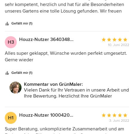
von
sehr kompetent, herzlich und hat für alle Besonderheiten
5
unseres Gartens eine tolle Lösung gefunden. Wir freuen
Sternen
uns, anhand der Pläne nun die Rasenlandschaft in einen
tollen Garten mit verschiedenen Bereichen für alle
Gefällt mir (1)
Familienmitglieder umzuwandeln. Die 3D-Visualisierung
hat alles noch einmal mehr greifbar gemacht und deutlich
Houzz-Nutzer 364034830
Durchschnittlic
H3
gezeigt, wie gut Frau John ihr Handwerk versteht.
10. Juni 2022
Bewertung:
5
Alles super geklappt, Wünsche wurden perfekt umgesetzt.
von
Gerne wieder
5
Sternen
Gefällt mir (1)
Kommentar von GrünMaler:
Vielen Dank für Ihr Vertrauen in unsere Arbeit und
Ihre Bewertung. Herzlichst Ihre GrünMaler
Houzz-Nutzer 100042007
Durchschnittlic
H1
3. Juni 2022
Bewertung:
5
Super Beratung, unkomplizierte Zusammenarbeit und am