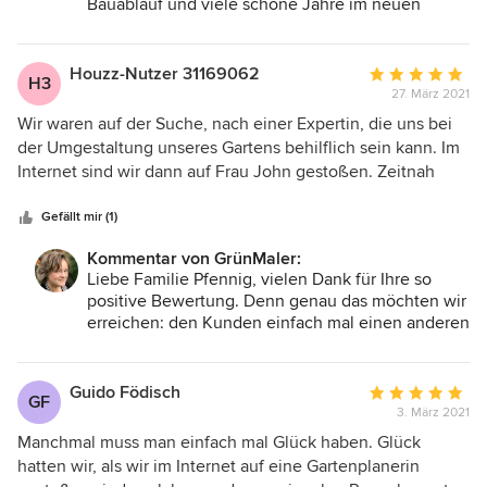
Bauablauf und viele schöne Jahre im neuen
Zuhause. Ihre GrünMaler
Houzz-Nutzer 31169062
Durchschnittlic
H3
27. März 2021
Bewertung:
5
Wir waren auf der Suche, nach einer Expertin, die uns bei
von
der Umgestaltung unseres Gartens behilflich sein kann. Im
5
Internet sind wir dann auf Frau John gestoßen. Zeitnah
Sternen
wurde uns dann einen Schnuppertermin vorgeschlagen,
wo sie uns bereits mit ihrem Fachwissen und mit ihrem
Gefällt mir (1)
Engagement überzeugen konnte. Als dann online die
Kommentar von GrünMaler:
ersten Pläne kamen, waren wir fasziniert, unseren Garten
Liebe Familie Pfennig, vielen Dank für Ihre so
mit einem anderen Blick zu sehen. Wir bedanken uns für
positive Bewertung. Denn genau das möchten wir
die schnelle Umsetzung und freuen uns, wenn unser
erreichen: den Kunden einfach mal einen anderen
Garten in voller Pracht strahlt. Im Mai beginnen wir mit der
Blick auf Ihren bestehenden Garten "einräumen".
Umgestaltung und sind sehr dankbar, dass wir auch dabei
Viele Grüße GrünMaler Grit John
Frau John kontaktieren können. Liebe Grüße, die Familie
Guido Födisch
Durchschnittlic
GF
Pfennig
3. März 2021
Bewertung:
5
Manchmal muss man einfach mal Glück haben. Glück
von
hatten wir, als wir im Internet auf eine Gartenplanerin