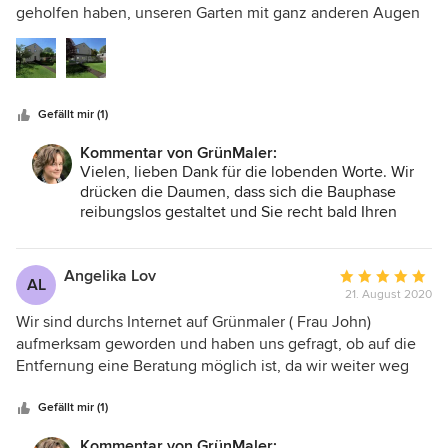
5
geholfen haben, unseren Garten mit ganz anderen Augen
wurden immer schnell und zur absolut vollsten
Sternen
zu betrachten. Von der Idee bis zur Umsetzung der
Zufriedenheit gelöst. Wir können einfach nur Danke sagen
Konzeptpläne lief alles total reibungslos, freundlich,
und freuen uns, jetzt bald mit der Umsetzung starten zu
hilfsbereit und mit guten Ratschlägen, die für so ein Projekt
können. Liebe Frau John, machen Sie weiter so! DANKE
nötig sind. Auf der Homepage kann man viel erfahren und
Gefällt mir (1)
natürlich Kontakt zu Frau John aufnehmen. (Sensitive
Information Hidden) Ganz herzlichen Dank. Nun brauchen
Kommentar von GrünMaler:
wir noch den passenden Partner für die Umsetzung. :-)
Vielen, lieben Dank für die lobenden Worte. Wir
drücken die Daumen, dass sich die Bauphase
reibungslos gestaltet und Sie recht bald Ihren
Garten genießen können. Viele Grüße Ihre
GrünMaler
Angelika Lov
Durchschnittlic
AL
21. August 2020
Bewertung:
5
Wir sind durchs Internet auf Grünmaler ( Frau John)
von
aufmerksam geworden und haben uns gefragt, ob auf die
5
Entfernung eine Beratung möglich ist, da wir weiter weg
Sternen
wohnen. Es hat super funktioniert. Frau John arbeitet
bemerkenswert schnell und ist jederzeit für uns erreichbar
Gefällt mir (1)
gewesen. Dazu ist Sie eine kompetente Fachfrau und mit
Kommentar von GrünMaler: