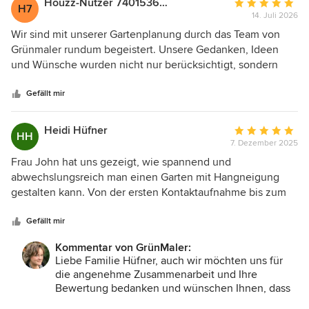
Houzz-Nutzer 740153647
Durchschnittlic
H7
14. Juli 2026
Bewertung:
5
Wir sind mit unserer Gartenplanung durch das Team von
von
Grünmaler rundum begeistert. Unsere Gedanken, Ideen
5
und Wünsche wurden nicht nur berücksichtigt, sondern
Sternen
kreativ und mit viel Gespür umgesetzt. Besonders
beeindruckt hat uns, wie in unserem kleinen Garten
Gefällt mir
verschiedene, harmonische Bereiche entstanden sind, die
ihm Struktur und eine besondere Atmosphäre verleihen. Es
Heidi Hüfner
Durchschnittlic
HH
wurde wirklich alles integriert, was auf der begrenzten
7. Dezember 2025
Bewertung:
Fläche möglich war – mit vielen tollen Ideen und einem
5
Frau John hat uns gezeigt, wie spannend und
Blick fürs Detail. Wir fühlen uns bestens beraten und freuen
von
abwechslungsreich man einen Garten mit Hangneigung
uns jetzt riesig auf die Umsetzung unseres Traumgartens.
5
gestalten kann. Von der ersten Kontaktaufnahme bis zum
Vielen Dank an das gesamte Team von Grünmaler –
Sternen
Abschluss des Projektes lagen nicht mehr als dreieinhalb
absolute Empfehlung!
Monate. Wir danken für die freundliche Zusammenarbeit.
Gefällt mir
Kommentar von GrünMaler:
Liebe Familie Hüfner, auch wir möchten uns für
die angenehme Zusammenarbeit und Ihre
Bewertung bedanken und wünschen Ihnen, dass
Sie sich rundum wohl in Ihrem neuen Zuhause