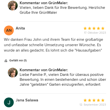
Kommentar von GrünMaler:
Vielen, lieben Dank für Ihre Bewertung. Herzliche
Grüße Ihre GrünMaler
Anita
Durchschnittlic
AN
17. Oktober 2023
Bewertung:
5
Wir danken Frau John und ihrem Team für eine großartige
von
und unfassbar schnelle Umsetzung unserer Wünsche. Es
5
wurde an alles gedacht. Es lohnt sich die "Hausaufgaben"
Sternen
überlegt abzugeben - für ein tolles Ergebnis. In dem Video-
Call wurde alles detailliert besprochen und das Gespräch
Gefällt mir (1)
war sehr angenehm! Noch während der Planungen haben
Kommentar von GrünMaler:
wir begonnen, erste Umbaumaßnahmen im Garten
Liebe Familie P., vielen Dank für überaus positive
anzugehen und sind überwältigt vom bisherigen Ergebnis.
Bewertung. In einen bestehenden und schon über
Wir können es nicht erwarten, wenn im Frühjahr unsere
Jahre "gelebten" Garten einzugreifen, erfordert
neuen Pflanzen blühen und wachsen. Unsere Terrasse hat
immer ein reichliche Portion an
durch einige wenige Veränderungen endlich an
Fingerspitzengefühl. Durch die enge
Gemütlichkeit gewonnen. Wir sind unfassbar glücklich über
Zusammenarbeit mit Ihnen konnten tolle, neue
Jana Salawa
Durchschnittlic
Außenräume unter Berücksichtigung des
diese Zusammenarbeit und empfehlen GrünMaler vom
12. September 2023
Bewertung:
Bestandes entstehen. Herzlichst Ihre GrünMaler
Herzen gerne weiter!