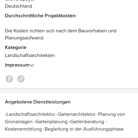
verwischt, das Haus um einen weiteren Raum erweitert -
Deutschland
ihre grüne Oase, Quelle der Entspannung und des
Durchschnittliche Projektkosten:
Wohlbefindens.
Die Kosten richten sich nach dem Bauvorhaben und
Planungsaufwand.
Kategorie
Landschaftsarchitekten
Impressum
Angebotene Dienstleistungen
-Landschaftsarchitektur -Gartenarchitektur -Planung von
Grünanlagen -Gartenplanung -Gartenberatung -
Kostenermittlung -Begleitung in der Ausführungsphase