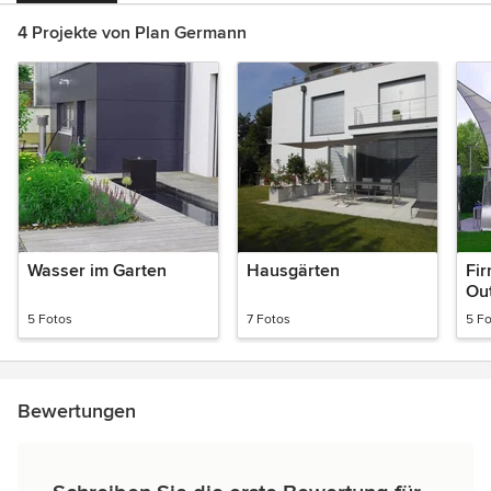
4 Projekte von Plan Germann
Wasser im Garten
Hausgärten
Fi
Ou
5 Fotos
7 Fotos
5 F
Bewertungen