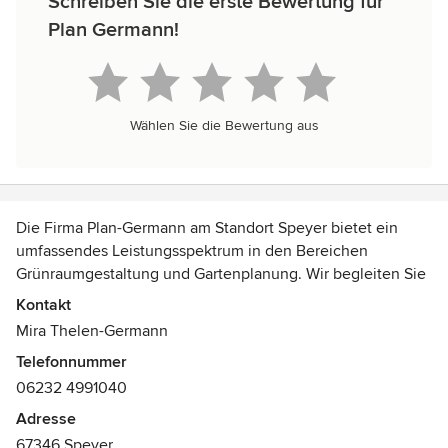
Schreiben Sie die erste Bewertung für
Plan Germann!
Wählen Sie die Bewertung aus
Die Firma Plan-Germann am Standort Speyer bietet ein
umfassendes Leistungsspektrum in den Bereichen
Grünraumgestaltung und Gartenplanung. Wir begleiten Sie
sowohl in der Beratung und Planung als auch in der
Kontakt
Ausführung Ihres Wunschprojekts. Die Umsetzung ihrer
Mira Thelen-Germann
Visionen gelingt durch individuelle Entwürfe und die
Telefonnummer
Erarbeitung eines überzeugenden gestalterischen
06232 4991040
Leitfadens. So gelingt die Integration des Gartens oder
Grünraums in das Gesamtkonzept. Die Grenzen zwischen
Adresse
Haus und Garten, Innen- und Außenbereich, werden
67346 Speyer