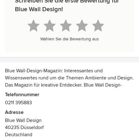
Schreiben Sie die erste Bewertung für
Blue Wall Design!
Wählen Sie die Bewertung aus
Blue Wall-Design-Magazin: Interessantes und
Wissenswertes rund um die Themen Ambiente und Design.
Das Magazin für kreative Entdecker. Blue Wall Design-
Atelier: In dem Designatelier in der alten Schnapsbrennerei
Telefonnummer
entstehen besondere Möbel-Stücke auf Maß. Blue Wall hat
0211 395883
sich aus das Entwerfen, Produzieren und Verkaufen von
Adresse
hochwertigen, individuellen Stühlen spezialisiert. Zum
Blue Wall Design
Angebot gehören Original Lloyd Loom-Stühle, moderne
40235 Düsseldorf
und klassische Esszimmerstühle, Design-Esstische und
Deutschland
Design-Betten. Alle exklusiven Möbel kann man im Blue