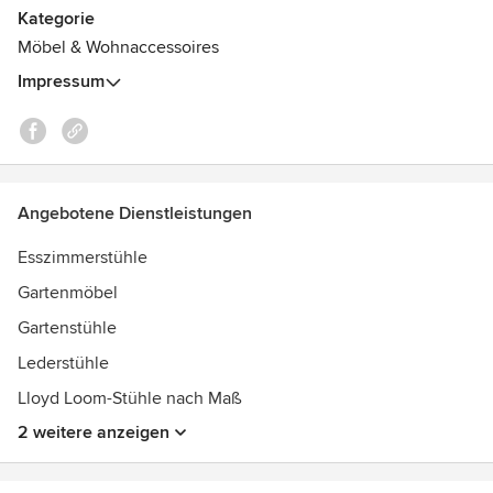
Wall-Onlineshop individuell gestalten und direkt bestellen.
Kategorie
Entdecken Sie besondere Möbel für Einrichtungsgenießer.
Möbel & Wohnaccessoires
Impressum
Angebotene Dienstleistungen
Esszimmerstühle
Gartenmöbel
Gartenstühle
Lederstühle
Lloyd Loom-Stühle nach Maß
2 weitere anzeigen