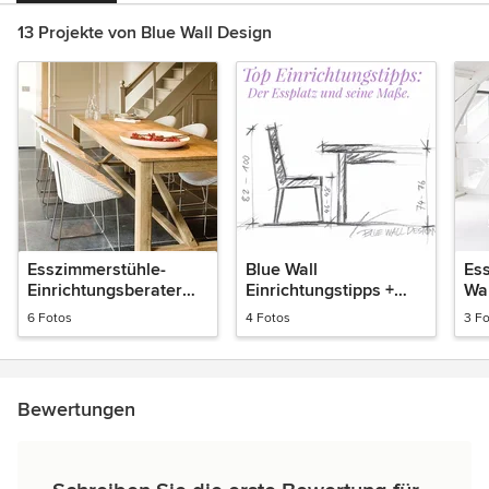
13 Projekte von Blue Wall Design
Esszimmerstühle-
Blue Wall
Ess
Einrichtungsberater
Einrichtungstipps +
Wal
Tipps und Trends
Trends
6 Fotos
4 Fotos
3 F
Bewertungen