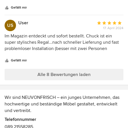
Sternen
von NeuVonFrisch.
Gefällt mir
User
Durchschnittlic
US
17. April 2024
Bewertung:
5
Im Magazin entdeckt und sofort bestellt. Chuck ist ein
von
super stylisches Regal...nach schneller Lieferung und fast
5
problemloser Installation (besser mit zwei Personen
Sternen
aufhängen) ist das Regal der Blickfang in meiner Wohnung.
Die Verabeitung ist hochwertig und die Form einzigartig.
Gefällt mir
Unbedingt zu empfehlen.
Alle 8 Bewertungen laden
Wir sind NEUVONFRISCH – ein junges Unternehmen, das
hochwertige und beständige Möbel gestaltet, entwickelt
und vertreibt.
Telefonnummer
In unserer Philosophie spielen Verarbeitungsqualität,
089 21558285