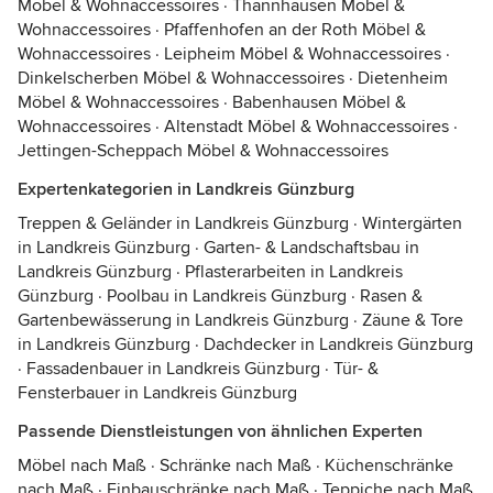
Möbel & Wohnaccessoires
·
Thannhausen Möbel &
Wohnaccessoires
·
Pfaffenhofen an der Roth Möbel &
Wohnaccessoires
·
Leipheim Möbel & Wohnaccessoires
·
Dinkelscherben Möbel & Wohnaccessoires
·
Dietenheim
Möbel & Wohnaccessoires
·
Babenhausen Möbel &
Wohnaccessoires
·
Altenstadt Möbel & Wohnaccessoires
·
Jettingen-Scheppach Möbel & Wohnaccessoires
Expertenkategorien in Landkreis Günzburg
Treppen & Geländer in Landkreis Günzburg
·
Wintergärten
in Landkreis Günzburg
·
Garten- & Landschaftsbau in
Landkreis Günzburg
·
Pflasterarbeiten in Landkreis
Günzburg
·
Poolbau in Landkreis Günzburg
·
Rasen &
Gartenbewässerung in Landkreis Günzburg
·
Zäune & Tore
in Landkreis Günzburg
·
Dachdecker in Landkreis Günzburg
·
Fassadenbauer in Landkreis Günzburg
·
Tür- &
Fensterbauer in Landkreis Günzburg
Passende Dienstleistungen von ähnlichen Experten
Möbel nach Maß
·
Schränke nach Maß
·
Küchenschränke
nach Maß
·
Einbauschränke nach Maß
·
Teppiche nach Maß