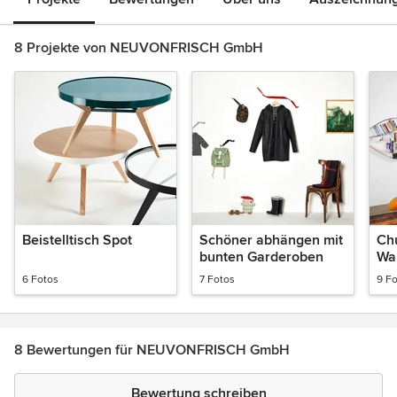
8 Projekte von NEUVONFRISCH GmbH
Beistelltisch Spot
Schöner abhängen mit
Chu
bunten Garderoben
Wa
6 Fotos
7 Fotos
9 F
8 Bewertungen für NEUVONFRISCH GmbH
Bewertung schreiben