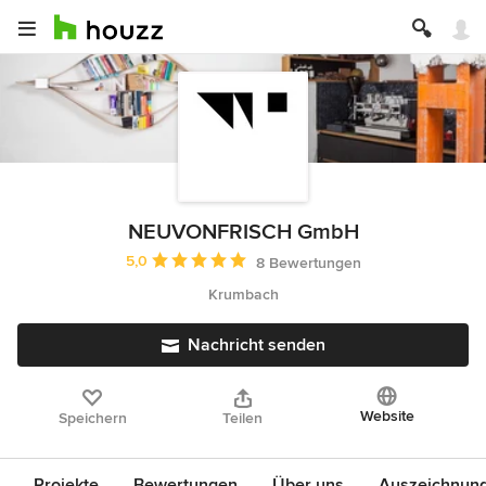
NEUVONFRISCH GmbH
Durchschnittliche Bewertung: 5 von 5 Sternen
5,0
8 Bewertungen
Krumbach
Nachricht senden
Website
Speichern
Teilen
Projekte
Bewertungen
Über uns
Auszeichnun