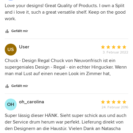
wird, ist ein eigens für das Regal gefertigter wie es scheint.
5
Love your designs! Great Quality of Products. I own a Split
Zur Befestigung an der Wand ist eine Bohrschablone
von
and i love it, such a great versatile shelf. Keep on the good
mitgeschickt worden. Lieferung, Verpackung und das
5
work.
einfache Montieren des Regals haben das geniale und
Sternen
wunderschöne Regal noch mehr aufgewertet.
Gefällt mir
User
Durchschnittlic
US
3. Februar 2022
Bewertung:
5
Chuck - Design Regal Chuck von Neuvonfrisch ist ein
von
supergeniales Design - Regal - ein echter Hingucker. Wenn
5
man mal Lust auf einen neuen Look im Zimmer hat,
Sternen
gestaltet man das Regal einfach um. Alle Freunde sind
sofort beeindruckt und viele haben Chuck schon
Gefällt mir
"nachgekauft". Die Verarbeitung, Qualität des Materials ist
auch alles top - genauso wie wir uns das vorgestellt haben.
oh_carolina
Durchschnittlic
OH
Ein Regal das Spaß macht!
24. Februar 2016
Bewertung:
5
Super lässig dieser HÄNK. Sieht super schick aus und auch
von
der Service drum herum war perfekt. Lieferung direkt von
5
den Designern an die Haustür. Vielen Dank an Natascha