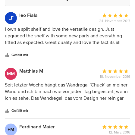
leo Fiala
Durchschnittlic
LF
24. November 2017
Bewertung:
5
I own a split shelf and love the versatile design. Just
von
upgraded the shelf with some new parts and everything
5
fitted as expected. Great quality and love the fact its all
Sternen
regionaly produced in Germany. Keep up the good work.
Gefällt mir
Matthias M
Durchschnittlic
MM
18. November 2016
Bewertung:
5
Seit letzter Woche hängt das Wandregal 'Chuck' an meiner
von
Wand und ich bin nach wie vor jeden Tag begeistert, wenn
5
ich es sehe. Das Wandregal, das vom Design her rein gar
Sternen
nichts mit einem 'klassischen, starren' Wandregal zu tun
hat, finde ich von der Idee und der Umsetzung sehr
Gefällt mir
gelungen. Familie, Freunde, Bekannte sind ebenso vom
Design begeistert. 'Chuck' habe ich im neuvonfrisch-
Ferdinand Maier
Durchschnittlic
FM
Onlineshop bestellt. Der Karton, in dem das Regal geliefert
12. März 2016
Bewertung: