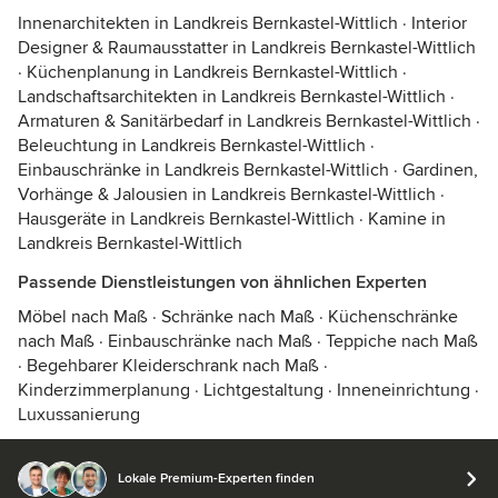
Innenarchitekten in Landkreis Bernkastel-Wittlich
·
Interior
Designer & Raumausstatter in Landkreis Bernkastel-Wittlich
·
Küchenplanung in Landkreis Bernkastel-Wittlich
·
Landschaftsarchitekten in Landkreis Bernkastel-Wittlich
·
Armaturen & Sanitärbedarf in Landkreis Bernkastel-Wittlich
·
Beleuchtung in Landkreis Bernkastel-Wittlich
·
Einbauschränke in Landkreis Bernkastel-Wittlich
·
Gardinen,
Vorhänge & Jalousien in Landkreis Bernkastel-Wittlich
·
Hausgeräte in Landkreis Bernkastel-Wittlich
·
Kamine in
Landkreis Bernkastel-Wittlich
Passende Dienstleistungen von ähnlichen Experten
Möbel nach Maß
·
Schränke nach Maß
·
Küchenschränke
nach Maß
·
Einbauschränke nach Maß
·
Teppiche nach Maß
·
Begehbarer Kleiderschrank nach Maß
·
Kinderzimmerplanung
·
Lichtgestaltung
·
Inneneinrichtung
·
Luxussanierung
Lokale Premium-Experten finden
© 2026 Houzz Inc.