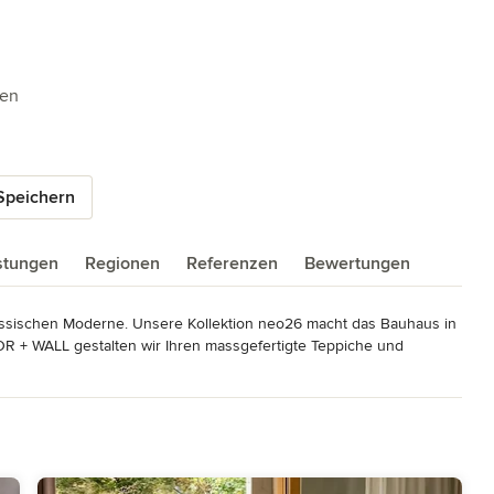
5 Sternen
gen
Speichern
istungen
Regionen
Referenzen
Bewertungen
assischen Moderne. Unsere Kollektion neo26 macht das Bauhaus in 
R + WALL gestalten wir Ihren massgefertigte Teppiche und 
chtungslösungen für Ihre Wohnbau- und Büroprojekte.
man Design Award 2015 +++ +++ A' Design Award in Bronze 2017 +++
nternational Association of Designers (IAD) +++