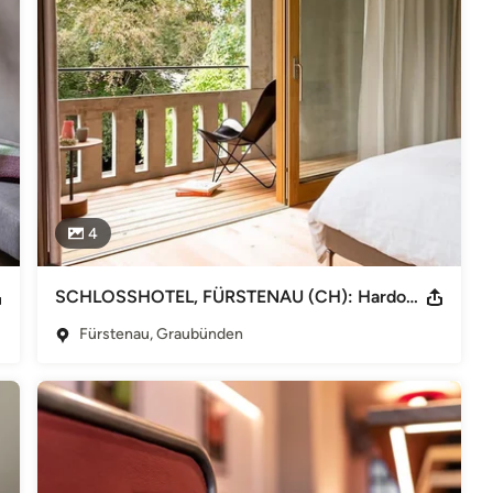
 Kavalierstrasse 30-32 D-06844 Dessau Germany +49 340
T 24 Deutschland GmbH & Co. KG Kavalierstrasse 30-32 D-06844
om +++ WEINBAUMS ist eine eingetragene Marke beim Deutschen
4
SCHLOSSHOTEL, FÜRSTENAU (CH): Hardoy Butterfly Chairs
Fürstenau, Graubünden