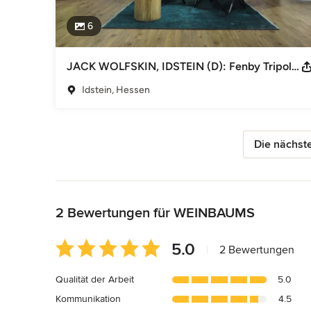
6
JACK WOLFSKIN, IDSTEIN (D): Fenby Tripolina Chairs
Idstein, Hessen
Die nächste
Zurück zum Menü
2 Bewertungen für WEINBAUMS
Durchschnittliche
5.0
|
2 Bewertungen
Bewertung:
5
Qualität der Arbeit
5.0
von
Kommunikation
4.5
5