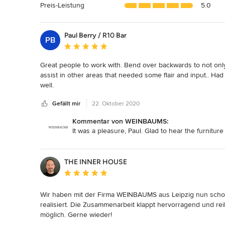
Sternen
Preis-Leistung
5.0
Paul Berry / R10 Bar
PB
Durchschnittliche Bewertung: 5 von 5 Sternen
Great people to work with. Bend over backwards to not only 
assist in other areas that needed some flair and input.. Had 
well.

Gefällt mir
22. Oktober 2020
Highly recommend the Weinbaums Team. 

Kommentar von WEINBAUMS:
All the best and see you on the next project.
It was a pleasure, Paul. Glad to hear the furnitur
THE INNER HOUSE
Durchschnittliche Bewertung: 5 von 5 Sternen
Wir haben mit der Firma WEINBAUMS aus Leipzig nun schon
realisiert. Die Zusammenarbeit klappt hervorragend und re
möglich. Gerne wieder!