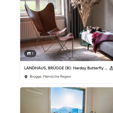
Ausstellung und Verkauf: WEINBAUMS am Bauhaus Museum
85917120 info at weinbaums.com Verwaltung: LIVINGSCOU
Dessau +49 340 85917120 deutschland at livingscout24.c
Patent- und Markenamt, Urkunde 30 2018 203 947) +++
Kategorie
Möbel & Wohnaccessoires
1
LANDHAUS, BRÜGGE (B): Hardoy Butterfly Chairs
Brügge, Flämische Region