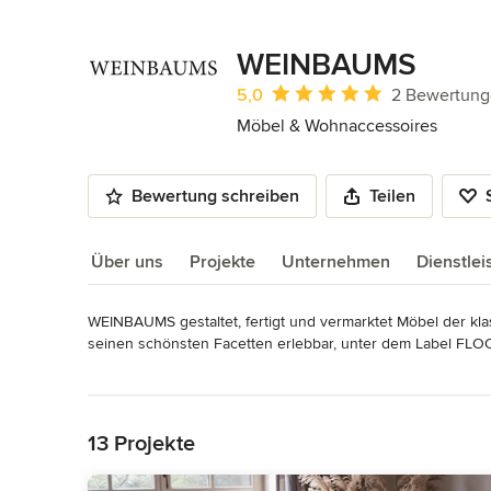
WEINBAUMS
Durchschnittliche Bewertung: 5 von 
5,0
2 Bewertun
Möbel & Wohnaccessoires
Bewertung schreiben
Teilen
Über uns
Projekte
Unternehmen
Dienstle
WEINBAUMS gestaltet, fertigt und vermarktet Möbel der kl
Über uns
seinen schönsten Facetten erlebbar, unter dem Label FLOO
Wandverkleidungen. Gern entwickeln wir individuelle Einri
Mehr lesen
Auszeichnungen:
Zurück zum Menü
+++ red design award 2013 +++ +++ Nominiert für den Ger
+++ Worlds' leading designers 2020 +++ +++ Member of the I
13 Projekte
Impressum