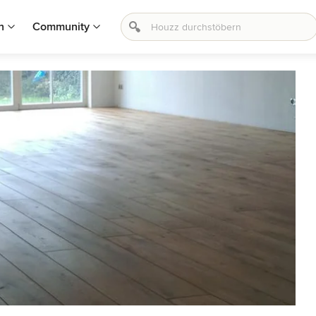
n
Community