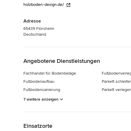
holzboden-design.de/
Adresse
65439 Flörsheim
Deutschland
Zurück zum Menü
Angebotene Dienstleistungen
Fachhandel für Bodenbeläge
Fußbodenverle
Fußbodenaufbau
Parkett schleife
Fußbodensanierung
Parkett verlege
7 weitere anzeigen
Zurück zum Menü
Einsatzorte