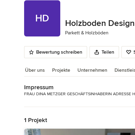
HD
Holzboden Design
Parkett & Holzböden
Bewertung schreiben
Teilen
Über uns
Projekte
Unternehmen
Dienstle
Impressum
Über uns
FRAU DINA METZGER GESCHÄFTSINHABERIN ADRESSE Haupt
06145 502163 Mobil: 01635021621
Mehr lesen
Kategorie
Zurück zum Menü
Parkett & Holzböden
1 Projekt