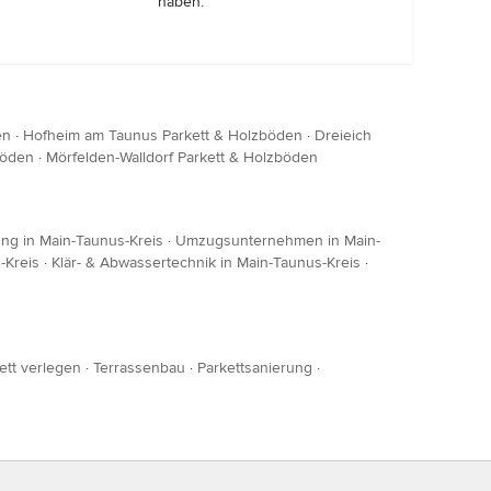
haben.
en
·
Hofheim am Taunus Parkett & Holzböden
·
Dreieich
böden
·
Mörfelden-Walldorf Parkett & Holzböden
ng in Main-Taunus-Kreis
·
Umzugsunternehmen in Main-
-Kreis
·
Klär- & Abwassertechnik in Main-Taunus-Kreis
·
ett verlegen
·
Terrassenbau
·
Parkettsanierung
·