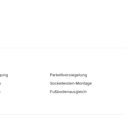
gung
Parkettversiegelung
n
Sockelleisten-Montage
n
Fußbodenausgleich