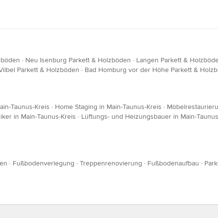
lzböden
·
Neu Isenburg Parkett & Holzböden
·
Langen Parkett & Holzböd
Vilbel Parkett & Holzböden
·
Bad Homburg vor der Höhe Parkett & Holz
ain-Taunus-Kreis
·
Home Staging in Main-Taunus-Kreis
·
Möbelrestaurieru
riker in Main-Taunus-Kreis
·
Lüftungs- und Heizungsbauer in Main-Taunus
fen
·
Fußbodenverlegung
·
Treppenrenovierung
·
Fußbodenaufbau
·
Park