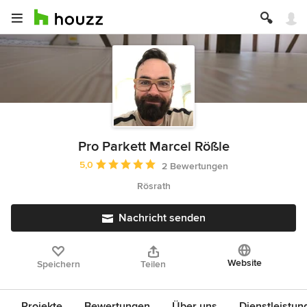
Pro Parkett Marcel Rößle
Durchschnittliche Bewertung: 5 von 5 Sternen
5,0
2 Bewertungen
Rösrath
Nachricht senden
Website
Speichern
Teilen
Projekte
Bewertungen
Über uns
Dienstleistun