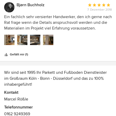
Bjørn Buchholz
Durchschnittlic
7. Dezember 2018
Bewertung:
5
Ein fachlich sehr versierter Handwerker, den ich gerne nach
von
Rat frage wenn die Details anspruchsvoll werden und die
5
Materialien im Projekt viel Erfahrung voraussetzen.
Sternen
Gefällt mir (1)
Wir sind seit 1995 Ihr Parkett und Fußboden Dienstleister
im Großraum Köln - Bonn - Düsseldorf und das zu 100%
inhabergeführt!
Mein Team und ich leben Handwerk mit Leib und Seele.
Kontakt
Marcel Rößle
Wir holen das Maximum aus Ihren Projekten heraus. Wo
Telefonnummer
andere Aufhören fangen wir erst an. Nachhaltige und faire
0162 9249369
Materialien liegen uns am Herzen.