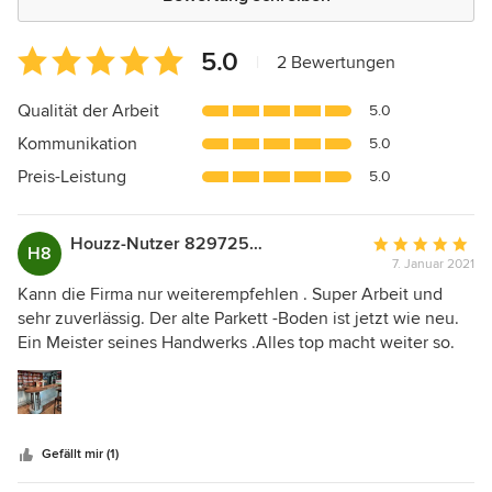
Durchschnittliche
5.0
|
2 Bewertungen
Bewertung:
5
Qualität der Arbeit
5.0
von
Kommunikation
5.0
5
Sternen
Preis-Leistung
5.0
Houzz-Nutzer 829725872
Durchschnittlic
H8
7. Januar 2021
Bewertung:
5
Kann die Firma nur weiterempfehlen . Super Arbeit und
von
sehr zuverlässig. Der alte Parkett -Boden ist jetzt wie neu.
5
Ein Meister seines Handwerks .Alles top macht weiter so.
Sternen
Gefällt mir (1)