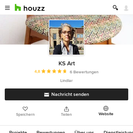
KS Art
Durchschnittliche Bewertung: 4.8 von 5 Sternen
4,8
6 Bewertungen
Lindlar
Nachricht senden
Website
Speichern
Teilen
Projekte
Bewertungen
Über uns
Dienstleistun