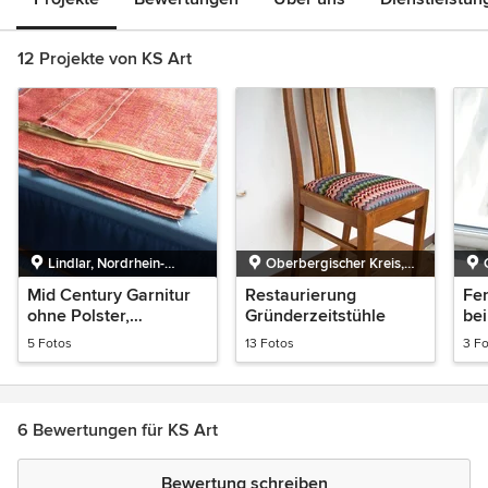
12 Projekte von KS Art
Lindlar, Nordrhein-
Oberbergischer Kreis,
Westfalen
Nordrhein-Westfalen,
Mid Century Garnitur
Restaurierung
Fe
Deutschland
ohne Polster,
Gründerzeitstühle
bei
Neuanfertigung
5 Fotos
13 Fotos
3 F
6 Bewertungen für KS Art
Bewertung schreiben