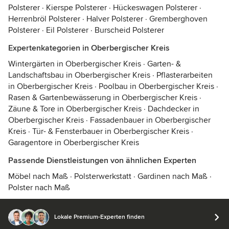
Polsterer
·
Kierspe Polsterer
·
Hückeswagen Polsterer
·
Herrenbröl Polsterer
·
Halver Polsterer
·
Gremberghoven
Polsterer
·
Eil Polsterer
·
Burscheid Polsterer
Expertenkategorien in Oberbergischer Kreis
Wintergärten in Oberbergischer Kreis
·
Garten- &
Landschaftsbau in Oberbergischer Kreis
·
Pflasterarbeiten
in Oberbergischer Kreis
·
Poolbau in Oberbergischer Kreis
·
Rasen & Gartenbewässerung in Oberbergischer Kreis
·
Zäune & Tore in Oberbergischer Kreis
·
Dachdecker in
Oberbergischer Kreis
·
Fassadenbauer in Oberbergischer
Kreis
·
Tür- & Fensterbauer in Oberbergischer Kreis
·
Garagentore in Oberbergischer Kreis
Passende Dienstleistungen von ähnlichen Experten
Möbel nach Maß
·
Polsterwerkstatt
·
Gardinen nach Maß
·
Polster nach Maß
Lokale Premium-Experten finden
© 2026 Houzz Inc.