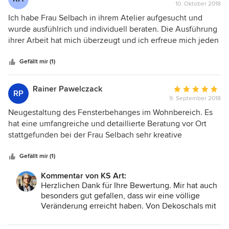
10. Oktober 2018
Bewertung:
5
Ich habe Frau Selbach in ihrem Atelier aufgesucht und
von
wurde ausfühlrich und individuell beraten. Die Ausführung
5
ihrer Arbeit hat mich überzeugt und ich erfreue mich jeden
Sternen
Tag daran. Vielen Dank nochmal!
Gefällt mir (1)
Rainer Pawelczack
Durchschnittlic
RP
9. September 2018
Bewertung:
5
Neugestaltung des Fensterbehanges im Wohnbereich. Es
von
hat eine umfangreiche und detaillierte Beratung vor Ort
5
stattgefunden bei der Frau Selbach sehr kreative
Sternen
Vorschläge machte und alle Möglichkeiten der Anbringung
angesprochen worden. Nach gezielter Auswahl der
Gefällt mir (1)
geeigneten Behänge und Absprache der Montagetermine
Kommentar von KS Art:
folge ein reibungsloser weiterer Verlauf bis zur
Herzlichen Dank für Ihre Bewertung. Mir hat auch
Fertigstellung. Im gesamten eine sehr professionelle
besonders gut gefallen, dass wir eine völlige
Vorgehensweise.
Veränderung erreicht haben. Von Dekoschals mit
Querbehang in Form von Bögen, hin zu einer sehr
modernen Gestaltung mit einer MHZ