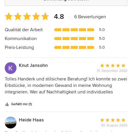
Durchschnittliche
4.8
|
6 Bewertungen
Bewertung:
4.8
Qualität der Arbeit
5.0
von
Kommunikation
5.0
5
Sternen
Preis-Leistung
5.0
Knut Jansohn
Durchschnittlic
31. Dezember 2020
Bewertung:
5
Tolles Handerk und stilsichere Beratung! Ich konnte so zwei
von
Erbstücke, in modernen Gewand in meine Wohnung
5
integrieren. Wer auf Nachhaltigkeit und individuelles
Sternen
Design Wert legt, ist hier bestens aufgehoben.
Gefällt mir (1)
Heide Haas
Durchschnittlic
30. August 2020
Bewertung: