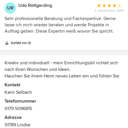
Vorhangschiene mit weißen und gemusterten
Udo Röttgerding
Durchschnittlic
UR
Paneelen sowie einem Kassettenrollo. Diese
5. September 2018
Bewertung:
aktuelle Gestaltung harmoniert wunderbar mit der
4
Sehr professionelle Beratung und Fachexpertive. Gerne
neuen Einrichtung.
von
lasse ich mich wieder beraten und werde Projekte in
5
Auftrag geben. Diese Expertin weiß wovon Sie spricht.
Sternen
Gefällt mir (1)
Kreativ und individuell - mein Einrichtungsstil richtet sich
nach Ihren Wünschen und Ideen.
Hauchen Sie ihrem Heim neues Leben ein und fühlen Sie
sich wieder richtig wohl! Gestalten Sie ihr Zuhause mit
Kontakt
Stoffen in ausgefallenen oder eleganten Kombinationen.
Karin Selbach
Erfinden Sie ihr Heim neu - ich helfe Ihnen bei der
Telefonnummer
Umsetzung und unterstütze ihre Ideen - oder erstelle auf
0179 5096815
Wunsch das passende Konzept für Sie.
Hochwertig und langlebig - alle von mir verwendeten
Adresse
Materialien sind von höchster Qualität.
51789 Lindlar