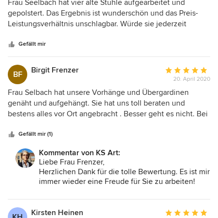
5
Frau Seelbach hat vier alte Stühle aufgearbeitet und
von
gepolstert. Das Ergebnis ist wunderschön und das Preis-
5
Leistungsverhältnis unschlagbar. Würde sie jederzeit
Sternen
weiterempfehlen!
Gefällt mir
Birgit Frenzer
Durchschnittlic
BF
20. April 2020
Bewertung:
5
Frau Selbach hat unsere Vorhänge und Übergardinen
von
genäht und aufgehängt. Sie hat uns toll beraten und
5
bestens alles vor Ort angebracht . Besser geht es nicht. Bei
Sternen
Bedarf werden wir uns auf jeden Fall wieder an sie wenden
Gefällt mir (1)
Kommentar von KS Art:
Liebe Frau Frenzer,
Herzlichen Dank für die tolle Bewertung. Es ist mir
immer wieder eine Freude für Sie zu arbeiten!
Kirsten Heinen
Durchschnittlic
KH