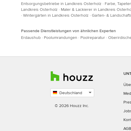
Entsorgungsbetriebe in Landkreis Osterholz
·
Farbe, Tapete
Landkreis Osterholz
·
Maler & Lackierer in Landkreis Osterho
·
Wintergärten in Landkreis Osterholz
·
Garten- & Landschaft
Passende Dienstleistungen von ähnlichen Experten
Erdaushub
·
Poolumrandungen
·
Poolreparatur
·
Oberirdisch
UN
Übe
Deutschland
Med
Land
Pre
auswählen
© 2026 Houzz Inc.
Job
Kon
AG