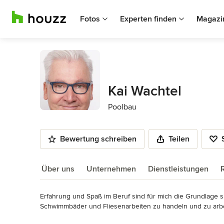
Fotos
Experten finden
Magazi
Kai Wachtel
Poolbau
Bewertung schreiben
Teilen
Über uns
Unternehmen
Dienstleistungen
Erfahrung und Spaß im Beruf sind für mich die Grundlage si
Über uns
Schwimmbäder und Fliesenarbeiten zu handeln und zu arbei
Mehr lesen