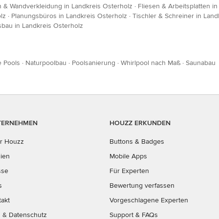
n & Wandverkleidung in Landkreis Osterholz
·
Fliesen & Arbeitsplatten i
lz
·
Planungsbüros in Landkreis Osterholz
·
Tischler & Schreiner in Land
sbau in Landkreis Osterholz
e Pools
·
Naturpoolbau
·
Poolsanierung
·
Whirlpool nach Maß
·
Saunabau
TERNEHMEN
HOUZZ ERKUNDEN
r Houzz
Buttons & Badges
ien
Mobile Apps
sse
Für Experten
s
Bewertung verfassen
takt
Vorgeschlagene Experten
B
&
Datenschutz
Support & FAQs