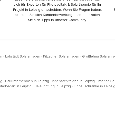
sich für Experten für Photovoltaik & Solarthermie für Ihr
Projekt in Leipzig entscheiden. Wenn Sie Fragen haben,
schauen Sie sich Kundenbewertungen an oder holen
Sie sich Tipps in unserer Community.
en
·
Lobstädt Solaranlagen
·
Kitzscher Solaranlagen
·
Großlehna Solaranl
ig
·
Bauunternehmen in Leipzig
·
Innenarchitekten in Leipzig
·
Interior D
tärbedarf in Leipzig
·
Beleuchtung in Leipzig
·
Einbauschränke in Leipzi