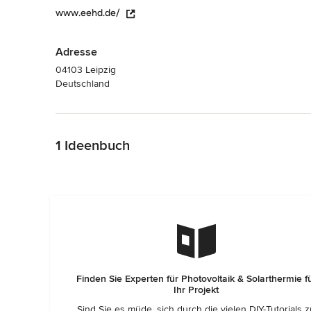
www.eehd.de/
Adresse
04103 Leipzig
Deutschland
Zurück zum Menü
1 Ideenbuch
Finden Sie Experten für Photovoltaik & Solarthermie f
Ihr Projekt
Sind Sie es müde, sich durch die vielen DIY-Tutorials 