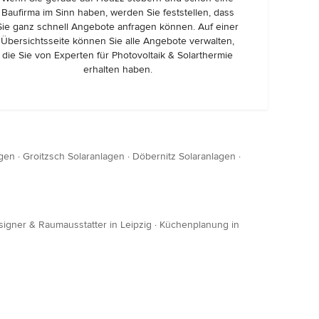
Baufirma im Sinn haben, werden Sie feststellen, dass
Sie ganz schnell Angebote anfragen können. Auf einer
Übersichtsseite können Sie alle Angebote verwalten,
die Sie von Experten für Photovoltaik & Solarthermie
erhalten haben.
agen
·
Groitzsch Solaranlagen
·
Döbernitz Solaranlagen
·
esigner & Raumausstatter in Leipzig
·
Küchenplanung in
g