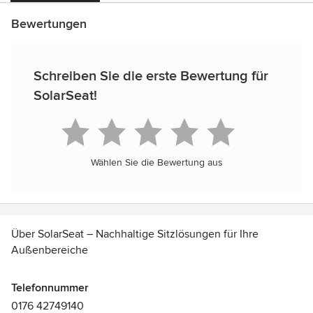
Bewertungen
Schreiben Sie die erste Bewertung für
SolarSeat!
Wählen Sie die Bewertung aus
Über SolarSeat – Nachhaltige Sitzlösungen für Ihre
Außenbereiche
SolarSeat steht für innovative und umweltfreundliche
Telefonnummer
Outdoor-Möbel. Wir bieten smarte, solarbetriebene
0176 42749140