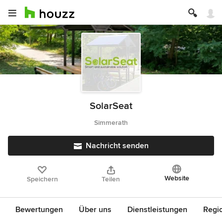
SolarSeat
Simmerath
Nachricht senden
Website
Speichern
Teilen
Bewertungen
Über uns
Dienstleistungen
Regi