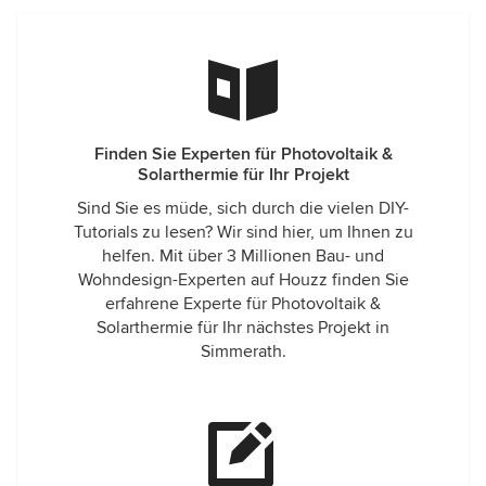
Kontaktieren Sie uns
Interessiert an einer nachhaltigen Sitzlösung? Ob Kauf oder
Leasing, wir bieten maßgeschneiderte Lösungen für Ihr
Projekt. Lassen Sie uns gemeinsam Ihre Außenbereiche
smarter und nachhaltiger gestalten.
Finden Sie Experten für Photovoltaik &
Solarthermie für Ihr Projekt
Sind Sie es müde, sich durch die vielen DIY-
Tutorials zu lesen? Wir sind hier, um Ihnen zu
helfen. Mit über 3 Millionen Bau- und
Wohndesign-Experten auf Houzz finden Sie
erfahrene Experte für Photovoltaik &
Solarthermie für Ihr nächstes Projekt in
Simmerath.