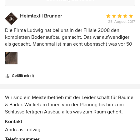
Heimtextil Brunner
Durchschnittlic
25. August 2017
Bewertung:
5
Die Firma Ludwig hat bei uns in der Filiale 2008 den
von
kompletten Bodenaufbau gemacht. Das war aufwendiger
5
als gedacht. Manchmal ist man echt überrascht was vor 50
Sternen
Jahren gemacht wurde. Wir haben dadurch aber auch
einen Teil des Ladens mit einem federnden
Untergrundaufbau machen können. Das erleichtert langes
stehen und schont die Gelenke. Dank Firma Ludwig
Gefällt mir (1)
können wir den ganzen Tag bequemer stehen. Den
Linoleumbelag in Holzdekor hat er natürlich auch verlegt.
Ich darf auch öfter beruflich mit der Firma
Wir sind ein Meisterbetrieb mit der Leidenschaft für Räume
zusammenarbeiten und bin immer wieder von den arbeiten
& Bäder. Wir liefern Ihnen von der Planung bis hin zum
begeistert.
Schlüsselfertigen Ausbau alles was zum Raum gehört.
Herstellung von handgefertigten Dielenböden in unserer
Kontakt
Manufaktur in Reith bei Seefeld/Tirol
Andreas Ludwig
Auszeichnungen:
Telefonnummer