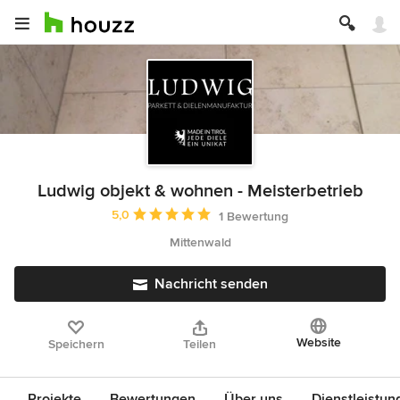
Ludwig objekt & wohnen - Meisterbetrieb
Durchschnittliche Bewertung: 5 von 5 Sternen
5,0
1 Bewertung
Mittenwald
Nachricht senden
Website
Speichern
Teilen
Projekte
Bewertungen
Über uns
Dienstleistun