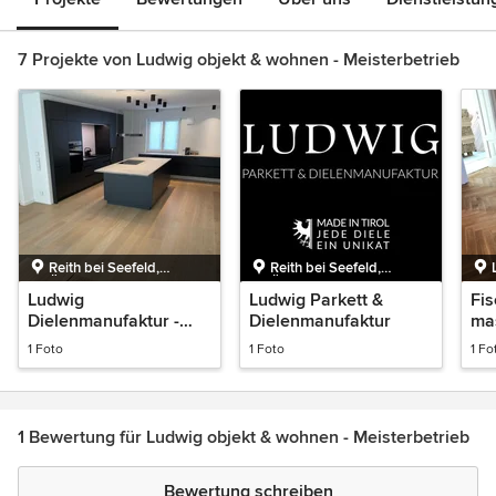
7 Projekte von Ludwig objekt & wohnen - Meisterbetrieb
Reith bei Seefeld,
Reith bei Seefeld,
Österreich
Österreich
Ludwig
Ludwig Parkett &
Fis
Dielenmanufaktur -
Dielenmanufaktur
ma
100% made in Tirol
1 Foto
1 Foto
1 Fo
1 Bewertung für Ludwig objekt & wohnen - Meisterbetrieb
Bewertung schreiben