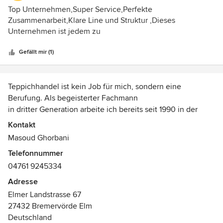
5
Top Unternehmen,Super Service,Perfekte
von
Zusammenarbeit,Klare Line und Struktur ,Dieses
5
Unternehmen ist jedem zu
Sternen
Empfehlen,Bodenbelagsgestaltung gemeinsam
Zusammengefasst und Ausgeführt
Gefällt mir (1)
Teppichhandel ist kein Job für mich, sondern eine
Berufung. Als begeisterter Fachmann
in dritter Generation arbeite ich bereits seit 1990 in der
Teppichbranche.
Kontakt
Mit Anfängen in den traditionellen Basaren des Iran, bin ich
Masoud Ghorbani
heute im modernen Onlinehandel tätig.
Telefonnummer
Auszeichnungen:
04761 9245334
Mitglied von Care & Fair
Adresse
Elmer Landstrasse 67
27432 Bremervörde Elm
Deutschland