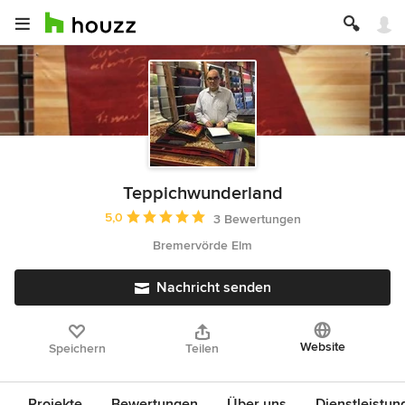
Teppichwunderland
Durchschnittliche Bewertung: 5 von 5 Sternen
5,0
3 Bewertungen
Bremervörde Elm
Nachricht senden
Website
Speichern
Teilen
Projekte
Bewertungen
Über uns
Dienstleistun