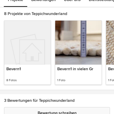
8 Projekte von Teppichwunderland
Bevern1
Bevern1 in vielen Gr
Bev
8 Fotos
1 Foto
1 Fo
3 Bewertungen für Teppichwunderland
Bewertung schreiben