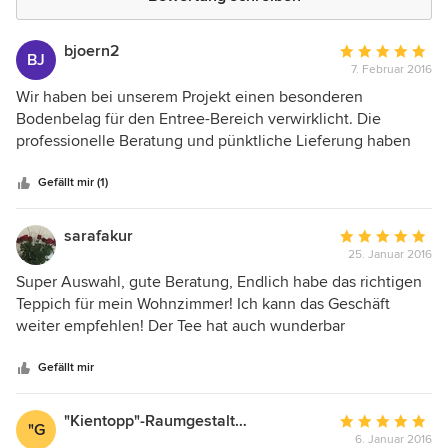
bjoern2
Durchschnittlic
BJ
7. Februar 2016
Bewertung:
5
Wir haben bei unserem Projekt einen besonderen
von
Bodenbelag für den Entree-Bereich verwirklicht. Die
5
professionelle Beratung und pünktliche Lieferung haben
Sternen
uns überzeugt. Selbst bei der finanziellen Umsetzung war
das Unternehmen sehr entgegenkommend und flexibel.
Gefällt mir (1)
Danke noch mal.
sarafakur
Durchschnittlic
25. Januar 2016
Bewertung:
5
Super Auswahl, gute Beratung, Endlich habe das richtigen
von
Teppich für mein Wohnzimmer! Ich kann das Geschäft
5
weiter empfehlen! Der Tee hat auch wunderbar
Sternen
geschmeckt.
Gefällt mir
"Kientopp"-Raumgestaltung GmbH&Co.KG
Durchschnittlic
"G
6. Januar 2016
Bewertung: