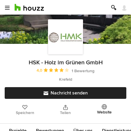
HSK - Holz im Grünen GmbH
Durchschnittliche Bewertung: 4 von 5 Sternen
4,0
1 Bewertung
Krefeld
Nachricht senden
Website
Speichern
Teilen
Projekte
Bewertungen
Über uns
Dienstleistun