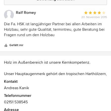
Ralf Romey
Durchschnittlic
20. November 2015
Bewertung:
4
Die Fa. HSK ist langjähriger Partner bei allen Arbeiten im
von
Holzbau, sehr gute Qualität, termintreu, gute Beratung bei
5
Fragen rund um den Holzbau
Sternen
Gefällt mir
Holz im Außenbereich ist unsere Kernkompetenz.
Unser Hauptaugenmerk gehört den tropischen Harthölzern,
selbstverständlich auch mit FSC-Zertifizierung. Aber auch
Kontakt
nicht tropische Produkte wie z. B. Accoya werden von uns
Andreas Kanik
verarbeitet.
Telefonnummer
02151 538545
Sofern es für die Anwendung sinnvoll sein kann,
verarbeiten wir auch selbstverständlich heimische Hölzer,
Adresse