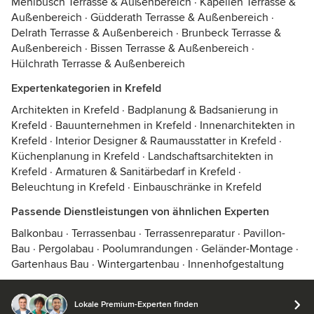
Mehlbusch Terrasse & Außenbereich
·
Kapellen Terrasse &
Außenbereich
·
Güdderath Terrasse & Außenbereich
·
Delrath Terrasse & Außenbereich
·
Brunbeck Terrasse &
Außenbereich
·
Bissen Terrasse & Außenbereich
·
Hülchrath Terrasse & Außenbereich
Expertenkategorien in Krefeld
Architekten in Krefeld
·
Badplanung & Badsanierung in
Krefeld
·
Bauunternehmen in Krefeld
·
Innenarchitekten in
Krefeld
·
Interior Designer & Raumausstatter in Krefeld
·
Küchenplanung in Krefeld
·
Landschaftsarchitekten in
Krefeld
·
Armaturen & Sanitärbedarf in Krefeld
·
Beleuchtung in Krefeld
·
Einbauschränke in Krefeld
Passende Dienstleistungen von ähnlichen Experten
Balkonbau
·
Terrassenbau
·
Terrassenreparatur
·
Pavillon-
Bau
·
Pergolabau
·
Poolumrandungen
·
Geländer-Montage
·
Gartenhaus Bau
·
Wintergartenbau
·
Innenhofgestaltung
Lokale Premium-Experten finden
© 2026 Houzz Inc.