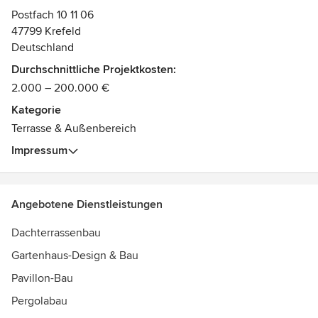
sowie Holzersatzwerkstoffe ( WPC).
Postfach 10 11 06
47799 Krefeld
Wir fertigen nach Ihrer Planung, setzen aber auch nur eine
Deutschland
'Idee' in eine konkrete Ausführungsplanung um.
Durchschnittliche Projektkosten:
2.000 – 200.000 €
Sie erhalten von uns Lösungen und Produkte, welche
durch unseren Partnerbetrieb auch vor Ort montiert werden
Kategorie
können.
Terrasse & Außenbereich
Auszeichnungen:
Impressum
Innungsmitglied in der Innung Tischler NRW
Angebotene Dienstleistungen
Dachterrassenbau
Gartenhaus-Design & Bau
Pavillon-Bau
Pergolabau