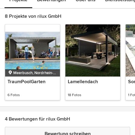
8 Projekte von rilux GmbH
Meerbusch, Nordrhein-
Westfalen
TraumPoolGarten
Lamellendach
So
6 Fotos
18 Fotos
1 Fo
4 Bewertungen für rilux GmbH
Bewertung schreiben