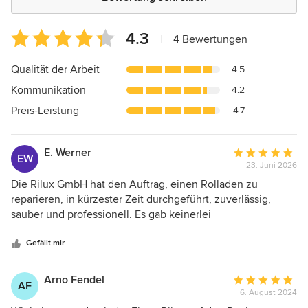
Durchschnittliche
4.3
|
4 Bewertungen
Bewertung:
4.3
Qualität der Arbeit
4.5
von
Kommunikation
4.2
5
Sternen
Preis-Leistung
4.7
E. Werner
Durchschnittlic
EW
23. Juni 2026
Bewertung:
5
Die Rilux GmbH hat den Auftrag, einen Rolladen zu
von
reparieren, in kürzester Zeit durchgeführt, zuverlässig,
5
sauber und professionell. Es gab keinerlei
Sternen
Beanstandungen. Wir würden sie jederzeit wieder
beauftragen.
Gefällt mir
Arno Fendel
Durchschnittlic
AF
6. August 2024
Bewertung: