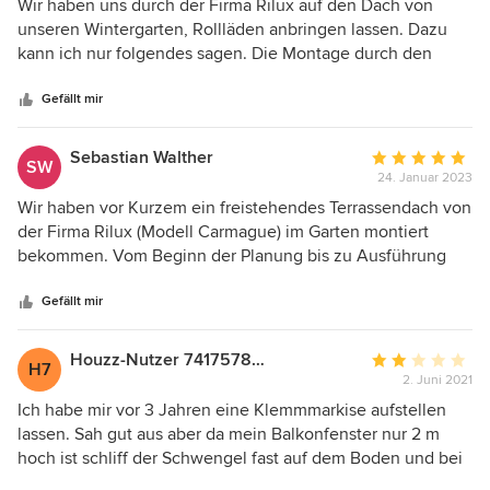
5
Wir haben uns durch der Firma Rilux auf den Dach von
von
unseren Wintergarten, Rollläden anbringen lassen. Dazu
5
kann ich nur folgendes sagen. Die Montage durch den
Sternen
Monteure, bei fragen im Büro oder Gespräche am Telefon
kann ich nur sagen, dass alle Mitarbeiter ein Traum sind. Ich
Gefällt mir
kann da nur eines zu sagen. Wenn man einmal Kunde bei
der Firma Rilux ist, bleibt man es ein Leben lang. Super
Sebastian Walther
Durchschnittlic
SW
Super Super. Danke an alle Mitarbeiter der Firma Rilux.
24. Januar 2023
Bewertung:
5
Wir haben vor Kurzem ein freistehendes Terrassendach von
von
der Firma Rilux (Modell Carmague) im Garten montiert
5
bekommen. Vom Beginn der Planung bis zu Ausführung
Sternen
und dem Endergebnis lief alles einwandfrei. Wir sind super
happy mit den Produkt und dem Service. Jederzeit
Gefällt mir
weiterzuempfehlen!!!
Houzz-Nutzer 741757829
Durchschnittlic
H7
2. Juni 2021
Bewertung:
2
Ich habe mir vor 3 Jahren eine Klemmmarkise aufstellen
von
lassen. Sah gut aus aber da mein Balkonfenster nur 2 m
5
hoch ist schliff der Schwengel fast auf dem Boden und bei
Sternen
der ersten Bedienung ist er auch gleich aus der Halterung