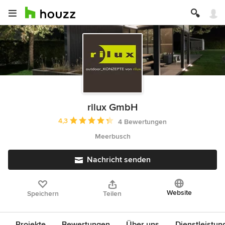
rilux GmbH
Durchschnittliche Bewertung: 4.3 von 5 Sternen
4,3
4 Bewertungen
Meerbusch
Nachricht senden
Website
Speichern
Teilen
Projekte
Bewertungen
Über uns
Dienstleistun