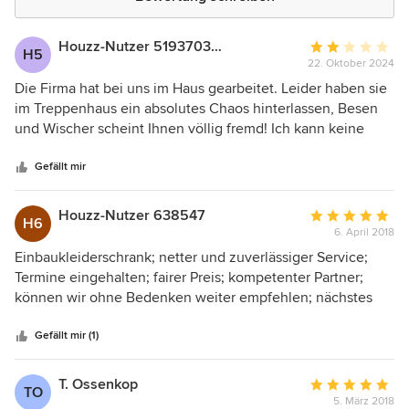
Houzz-Nutzer 519370348
Durchschnittlic
H5
22. Oktober 2024
Bewertung:
2
Die Firma hat bei uns im Haus gearbeitet. Leider haben sie
von
im Treppenhaus ein absolutes Chaos hinterlassen, Besen
5
und Wischer scheint Ihnen völlig fremd! Ich kann keine
Sternen
Handwerker empfehlen die so arbeiten!
Gefällt mir
Houzz-Nutzer 638547
Durchschnittlic
H6
6. April 2018
Bewertung:
5
Einbaukleiderschrank; netter und zuverlässiger Service;
von
Termine eingehalten; fairer Preis; kompetenter Partner;
5
können wir ohne Bedenken weiter empfehlen; nächstes
Sternen
Projekt wird kurzfristig angefragt
Gefällt mir (1)
T. Ossenkop
Durchschnittlic
TO
5. März 2018
Bewertung: