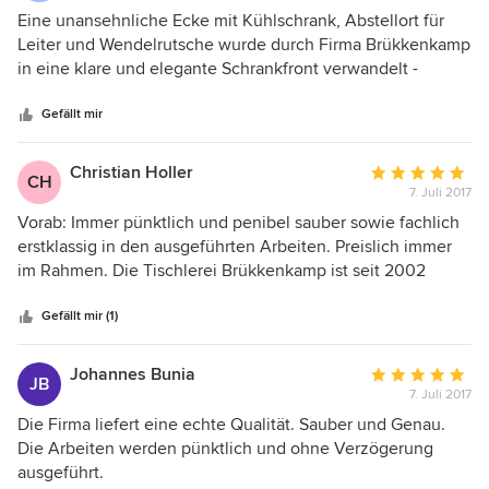
5
Eine unansehnliche Ecke mit Kühlschrank, Abstellort für
von
Leiter und Wendelrutsche wurde durch Firma Brükkenkamp
5
in eine klare und elegante Schrankfront verwandelt -
Sternen
besser, als ich das bei der Auftragsvergabe zu beschreiben
wusste. Duch die Skizze und die Angebotskalkulation im
Gefällt mir
Vorfeld wusste ich, was auf mich zukommt. Das Ergebnis ist
mal wieder exzellent. Danke, Firma Brükkenkamp!
Christian Holler
Durchschnittlic
CH
7. Juli 2017
Bewertung:
5
Vorab: Immer pünktlich und penibel sauber sowie fachlich
von
erstklassig in den ausgeführten Arbeiten. Preislich immer
5
im Rahmen. Die Tischlerei Brükkenkamp ist seit 2002
Sternen
unser Partner (wir=Projekteinrichter) im Innenausbau und
wird von unseren Kunden bis heute ausnahmslos weiter
Gefällt mir (1)
empfohlen bzw. genutzt. Ideen, techn. Machbarkeit in Holz
sowie Kunststoff - oder Metallarbeiten wurden immer nach
Johannes Bunia
Durchschnittlic
JB
höchstem handwerklichen Standarts ausgeführt.
7. Juli 2017
Bewertung:
Netzwerke mit anderen ausgezeichneten Handwerkern
5
Die Firma liefert eine echte Qualität. Sauber und Genau.
komplettieren den hohen Anspruch den wir kennen gelernt
von
Die Arbeiten werden pünktlich und ohne Verzögerung
haben. Wir vergeben 10 von 10 Punkten.
5
ausgeführt.