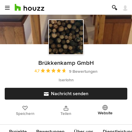
Brükkenkamp GmbH
Durchschnittliche Bewertung: 4.7 von 5 Sternen
4,7
9 Bewertungen
Iserlohn
Nachricht senden
Website
Speichern
Teilen
Projekte
Bewertungen
Über uns
Dienstleistun