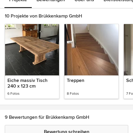
10 Projekte von Brükkenkamp GmbH
Eiche massiv Tisch
Treppen
Sc
240 x 123 cm
6 Fotos
8 Fotos
7 Fo
9 Bewertungen für Brükkenkamp GmbH
Bewertung schreiben