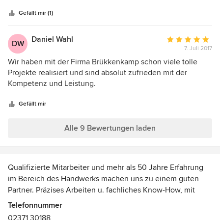
Sternen
Gefällt mir (1)
Daniel Wahl
Durchschnittlic
DW
7. Juli 2017
Bewertung:
5
Wir haben mit der Firma Brükkenkamp schon viele tolle
von
Projekte realisiert und sind absolut zufrieden mit der
5
Kompetenz und Leistung.
Sternen
Gefällt mir
Alle 9 Bewertungen laden
Qualifizierte Mitarbeiter und mehr als 50 Jahre Erfahrung
im Bereich des Handwerks machen uns zu einem guten
Partner. Präzises Arbeiten u. fachliches Know-How, mit
modernster Technik, bietet höchste Qualität und zeichnet
Telefonnummer
uns aus.
02371 30188